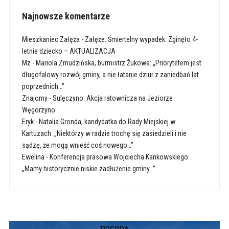
Najnowsze komentarze
Mieszkaniec Załęża
-
Załęże. Śmiertelny wypadek. Zginęło 4-
letnie dziecko – AKTUALIZACJA
Mz
-
Mariola Zmudzińska, burmistrz Żukowa: „Priorytetem jest
długofalowy rozwój gminy, a nie łatanie dziur z zaniedbań lat
poprzednich…”
Znajomy
-
Sulęczyno. Akcja ratownicza na Jeziorze
Węgorzyno
Eryk
-
Natalia Gronda, kandydatka do Rady Miejskiej w
Kartuzach: „Niektórzy w radzie trochę się zasiedzieli i nie
sądzę, że mogą wnieść coś nowego…”
Ewelina
-
Konferencja prasowa Wojciecha Kankowskiego:
„Mamy historycznie niskie zadłużenie gminy…”