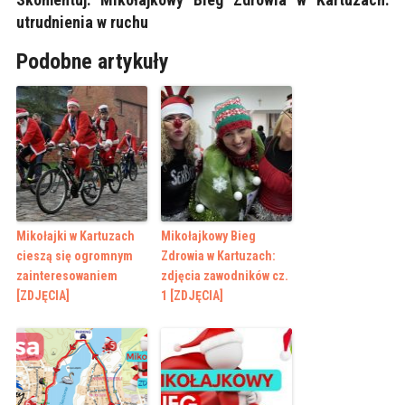
utrudnienia w ruchu
Podobne artykuły
Mikołajki w Kartuzach
Mikołajkowy Bieg
cieszą się ogromnym
Zdrowia w Kartuzach:
zainteresowaniem
zdjęcia zawodników cz.
[ZDJĘCIA]
1 [ZDJĘCIA]