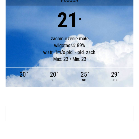
POGODA
21
°
zachmurzenie małe
wilgotność: 89%
wiatr: 1m/s płd. - płd. zach.
Max: 23 • Min: 23
20
20
25
29
°
°
°
°
PT
SOB
ND
PON