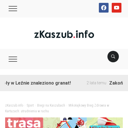
facebook
youtube
 Leźnie znaleziono granat!
Zakończono prz
2 lata temu
zKaszub.info
>
Sport
>
Biegi na Kaszubach
>
Mikołajkowy Bieg Zdrowia w
Kartuzach: utrudnienia w ruchu