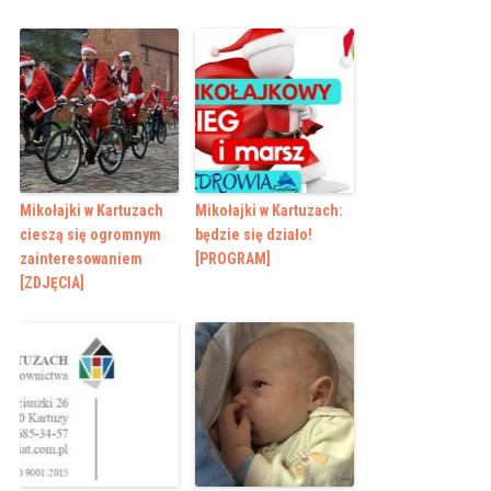
Mikołajki w Kartuzach
Mikołajki w Kartuzach:
cieszą się ogromnym
będzie się działo!
zainteresowaniem
[PROGRAM]
[ZDJĘCIA]