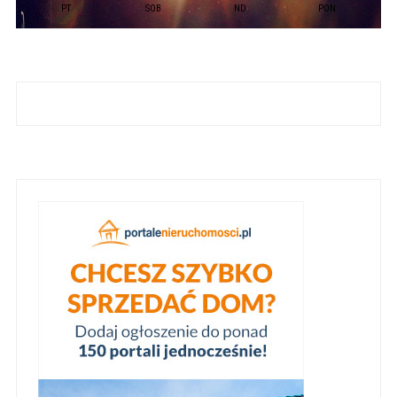
PT
SOB
ND
PON