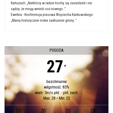
Kartuzach: „Niektórzy w radzie trochę się zasiedzieli i nie
sądzę, że mogą wnieść coś nowego…”
Ewelina
-
Konferencja prasowa Wojciecha Kankowskiego:
„Mamy historycznie niskie zadłużenie gminy…”
POGODA
27
°
bezchmurnie
wilgotność: 83%
wiatr: 3m/s płd. - płd. zach.
Max: 28 • Min: 25
20
20
25
29
°
°
°
°