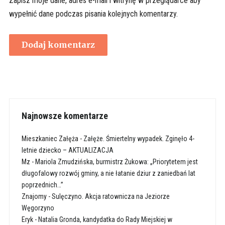
Zapisz moje dane, adres e-mail i witrynę w przeglądarce aby
wypełnić dane podczas pisania kolejnych komentarzy.
Najnowsze komentarze
Mieszkaniec Załęża
-
Załęże. Śmiertelny wypadek. Zginęło 4-
letnie dziecko – AKTUALIZACJA
Mz
-
Mariola Zmudzińska, burmistrz Żukowa: „Priorytetem jest
długofalowy rozwój gminy, a nie łatanie dziur z zaniedbań lat
poprzednich…”
Znajomy
-
Sulęczyno. Akcja ratownicza na Jeziorze
Węgorzyno
Eryk
-
Natalia Gronda, kandydatka do Rady Miejskiej w