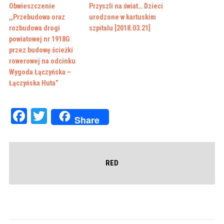
Obwieszczenie
Przyszli na świat… Dzieci
,,Przebudowa oraz
urodzone w kartuskim
rozbudowa drogi
szpitalu [2018.03.21]
powiatowej nr 1918G
przez budowę ścieżki
rowerowej na odcinku
Wygoda Łączyńska –
Łączyńska Huta”
Facebook
Twitter
Share
RED