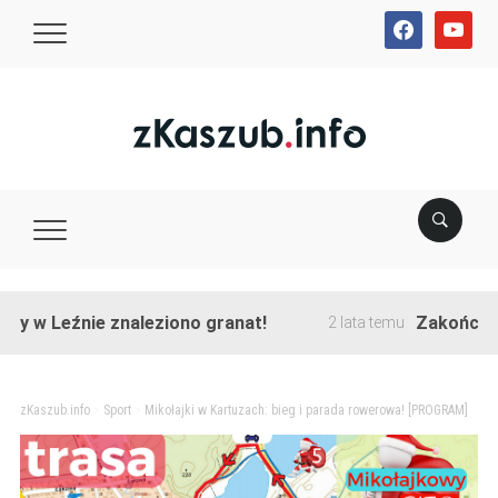
facebook
youtube
Leźnie znaleziono granat!
Zakończono prze
2 lata temu
zKaszub.info
>
Sport
>
Mikołajki w Kartuzach: bieg i parada rowerowa! [PROGRAM]