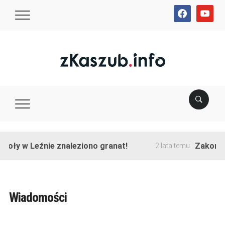
facebook
youtube
ły w Leźnie znaleziono granat!
Zakończono
2 lata temu
Wiadomości