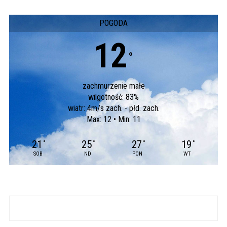
POGODA
12
°
zachmurzenie małe
wilgotność: 83%
wiatr: 4m/s zach. - płd. zach.
Max: 12 • Min: 11
21
25
27
19
°
°
°
°
SOB
ND
PON
WT