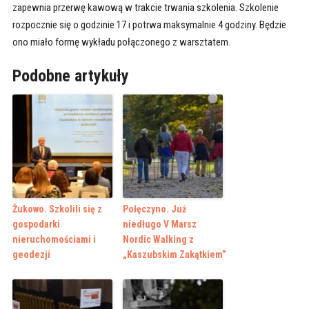
zapewnia przerwę kawową w trakcie trwania szkolenia. Szkolenie
rozpocznie się o godzinie 17 i potrwa maksymalnie 4 godziny. Będzie
ono miało formę wykładu połączonego z warsztatem.
Podobne artykuły
Żukowo. Szkolili się z
Połęczyno. Już
gospodarki
niedługo V Marsz
nieruchomościami i
Nordic Walking z
geodezji
„Kaszubskim Zakątkiem”