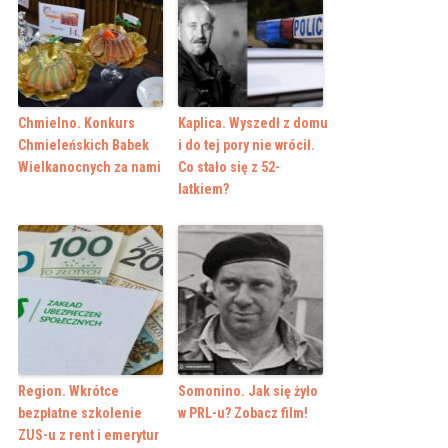
Chmielno. Konkurs
Kaplica. Wyszedł z domu
Chmieleńskich Babek
i do tej pory nie wrócił.
Wielkanocnych za nami
Co stało się z 52-
latkiem?
Region. Wkrótce
Somonino. Jak się żyło
bezpłatne szkolenie
w PRL-u? Zobacz film!
ZUS-u z rent i emerytur