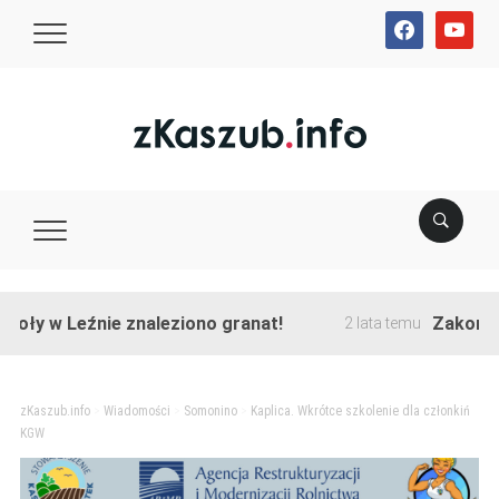
facebook
youtube
 Leźnie znaleziono granat!
Zakończono pr
2 lata temu
zKaszub.info
>
Wiadomości
>
Somonino
>
Kaplica. Wkrótce szkolenie dla członkiń
KGW