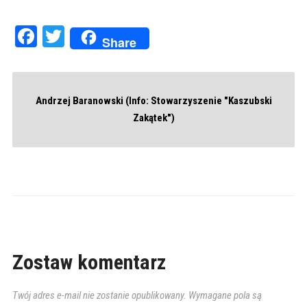
Facebook
Twitter
Share
Andrzej Baranowski (Info: Stowarzyszenie "Kaszubski
Zakątek")
Zostaw komentarz
Twój adres e-mail nie zostanie opublikowany.
Wymagane pola są