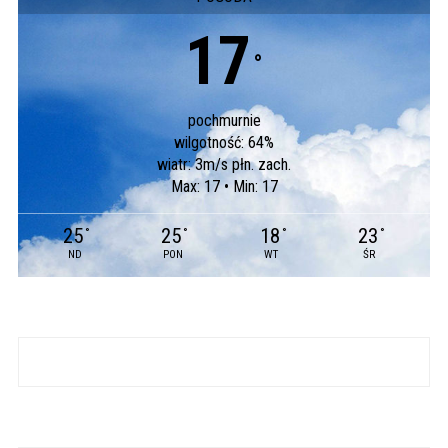
17
°
pochmurnie
wilgotność: 64%
wiatr: 3m/s płn. zach.
Max: 17 • Min: 17
25
25
18
23
°
°
°
°
ND
PON
WT
ŚR