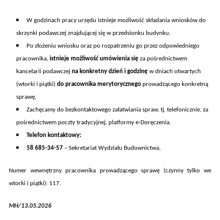
W godzinach pracy urzędu istnieje możliwość składania wniosków do
skrzynki podawczej znajdującej się w przedsionku budynku.
Po złożeniu wniosku oraz po rozpatrzeniu go przez odpowiedniego
pracownika,
istnieje możliwość umówienia się
za pośrednictwem
kancelarii podawczej
na konkretny dzień i godzinę
w dniach otwarty
ch
(wtorki i piątki)
do pr
acownik
a
merytoryczn
ego
prowadząc
ego
konkretn
ą
sprawę,
Zachęcamy do bezkontaktowego załatwiania spraw, tj.
telefonicznie,
za
pośrednictwem poczty tradycyjnej,
platformy e-
Doręczenia
.
Telefon kontaktowy:
58 685-34-57
– Sekretariat Wydziału Budownictwa,
Numer wewnętrzny pracownika prowadzącego sprawę (czynny tylko we
wtorki i piątki):
11
7
.
MH/13.05.2026