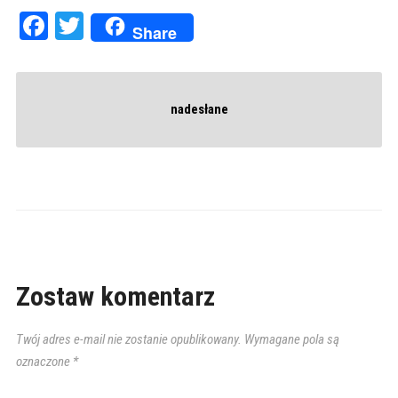
Facebook
Twitter
Share
nadesłane
Zostaw komentarz
Twój adres e-mail nie zostanie opublikowany.
Wymagane pola są
oznaczone
*