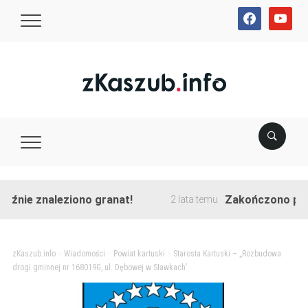
facebook
youtube
ie znaleziono granat!
Zakończono przebudo
2 lata temu
zKaszub.info
>
Wiadomości
>
Powiat kartuski
>
Starosta Kartuski – ,,Rozbudowa
drogi gminnej nr 168019G, ul. Dębowej w Sławkach’