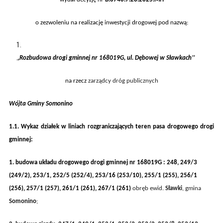
o zezwoleniu na realizację inwestycji drogowej pod nazwą:
,
,
Rozbudowa
drogi gminnej nr
168019G, ul. Dębowej w Sławkach
’’
na rzecz
zarządcy dróg publicznych
Wójta Gminy
Somonino
1.1.
Wykaz działek w liniach rozgraniczających teren pasa drogowego
drogi
gminnej:
1.
budowa uk
ładu drogowego drogi gminnej nr
168019G
:
248
,
249/3
(249/2), 253/1, 252/5 (252/4),
253/16 (253/10),
255/1 (255), 256/1
(256), 257/1 (257), 261/1 (261),
267/1 (261)
obręb ewid.
Sławki
, gmina
Somonino
;