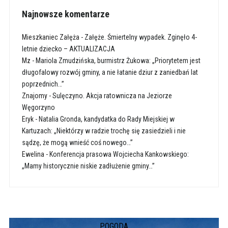
Najnowsze komentarze
Mieszkaniec Załęża
-
Załęże. Śmiertelny wypadek. Zginęło 4-
letnie dziecko – AKTUALIZACJA
Mz
-
Mariola Zmudzińska, burmistrz Żukowa: „Priorytetem jest
długofalowy rozwój gminy, a nie łatanie dziur z zaniedbań lat
poprzednich…”
Znajomy
-
Sulęczyno. Akcja ratownicza na Jeziorze
Węgorzyno
Eryk
-
Natalia Gronda, kandydatka do Rady Miejskiej w
Kartuzach: „Niektórzy w radzie trochę się zasiedzieli i nie
sądzę, że mogą wnieść coś nowego…”
Ewelina
-
Konferencja prasowa Wojciecha Kankowskiego:
„Mamy historycznie niskie zadłużenie gminy…”
POGODA