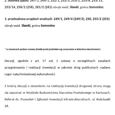
2.
budowa zjazdu
:
247/1, 249/1, 252/1, 252/3,
253/2
,
253/8, 253/13,
253/14,
256/2 (256), 261/2 (261)
obręb ewid.
Sławki
, gmina
Somonino
;
3.
przebudowa
urządzeń wodnych
:
249/1, 249/4 (249/2), 250,
255/2 (255)
obręb ewid.
Sławki,
gmina
Somonino
* w nawiasach podano numery działek przed podziałem wg oznaczenia w katastrze nieruchomości
Decyzji, zgodnie z art. 17 ust. 1
ustawy o szczególnych zasadach
przygotowania i realizacji inwestycji w zakresie dróg publicznych
nadano
rygor natychmiastowej wykonalności.
Z treścią decyzji o zezwoleniu na realizację inwestycji drogowej strony mogą
się zapoznać w Wydziale Budownictwa Starostwa Powiatowego w Kartuzach,
Referat ds. Pozwoleń i Zgłoszeń Inwestycji Infrastrukturalnych, ul.
Kościuszki
26
.