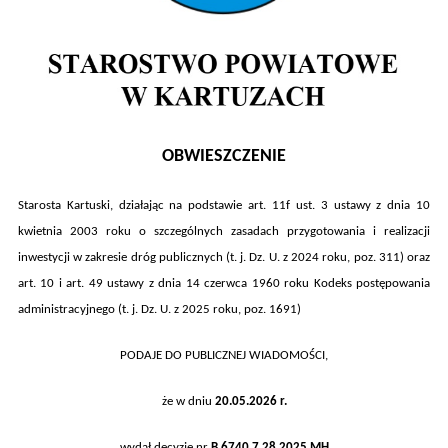
OBWIESZCZENIE
Starosta Kartuski, działając na podstawie art. 11f ust. 3 ustawy z dnia 10
kwietnia 2003 roku o szczególnych zasadach przygotowania i realizacji
inwestycji w zakresie dróg publicznych (t. j. Dz. U. z 2024 roku, poz.
311
) oraz
art. 10 i art. 49 ustawy z dnia 14 czerwca 1960 roku Kodeks postępowania
administracyjnego (t. j. Dz. U. z 2025 roku, poz. 1691)
PODAJE DO PUBLICZNEJ WIADOMOŚCI,
że w dniu
20
.0
5
.2026
r.
wydał decyzję nr
B.6740.
7.
2
8
.202
5
.
M
H