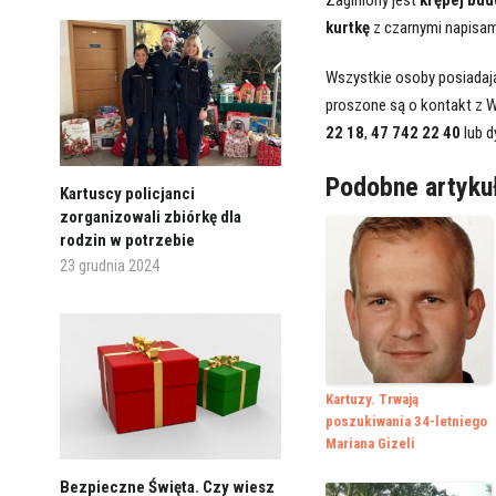
kurtkę
z czarnymi napisami
Wszystkie osoby posiadają
proszone są o kontakt z W
22 18
,
47 742 22 40
lub d
Podobne artyku
Kartuscy policjanci
zorganizowali zbiórkę dla
rodzin w potrzebie
23 grudnia 2024
Kartuzy. Trwają
poszukiwania 34-letniego
Mariana Gizeli
Bezpieczne Święta. Czy wiesz