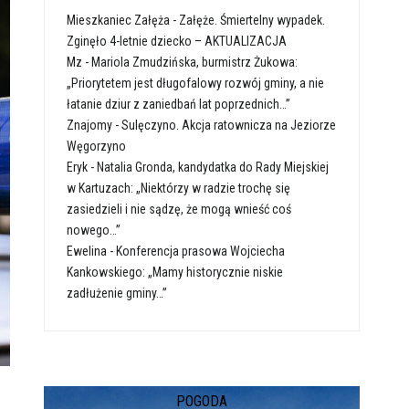
Mieszkaniec Załęża
-
Załęże. Śmiertelny wypadek.
Zginęło 4-letnie dziecko – AKTUALIZACJA
Mz
-
Mariola Zmudzińska, burmistrz Żukowa:
„Priorytetem jest długofalowy rozwój gminy, a nie
łatanie dziur z zaniedbań lat poprzednich…”
Znajomy
-
Sulęczyno. Akcja ratownicza na Jeziorze
Węgorzyno
Eryk
-
Natalia Gronda, kandydatka do Rady Miejskiej
w Kartuzach: „Niektórzy w radzie trochę się
zasiedzieli i nie sądzę, że mogą wnieść coś
nowego…”
Ewelina
-
Konferencja prasowa Wojciecha
Kankowskiego: „Mamy historycznie niskie
zadłużenie gminy…”
POGODA