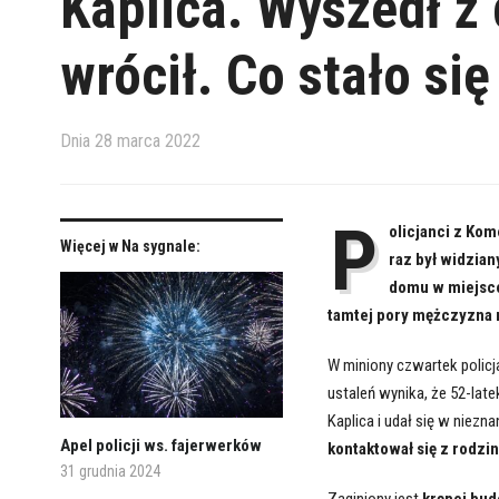
Kaplica. Wyszedł z 
wrócił. Co stało si
Dnia
28 marca 2022
P
olicjanci z Kom
Więcej w Na sygnale:
raz był widzian
domu w miejsco
tamtej pory mężczyzna n
W miniony czwartek policj
ustaleń wynika, że 52-lat
Kaplica i udał się w niez
Apel policji ws. fajerwerków
kontaktował się z rodzin
31 grudnia 2024
Zaginiony jest
krępej bud