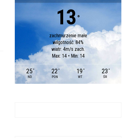
13
°
zachmurzenie małe
wilgotność: 84%
wiatr: 4m/s zach.
Max: 14 • Min: 14
25
22
19
23
°
°
°
°
ND
PON
WT
ŚR