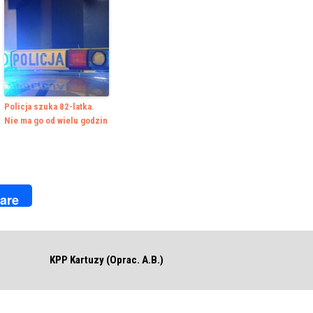
Policja szuka 82-latka.
Nie ma go od wielu godzin
k
r
are
KPP Kartuzy (Oprac. A.B.)