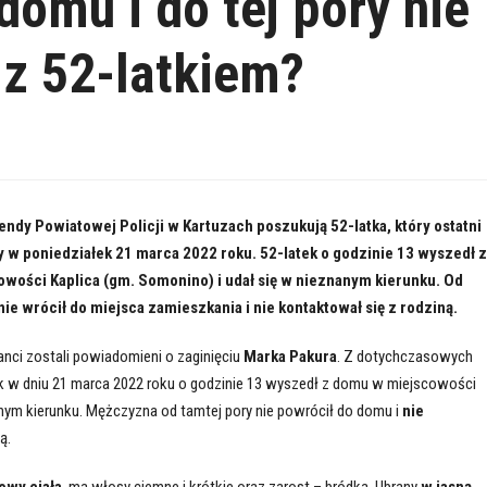
domu i do tej pory nie
ę z 52-latkiem?
endy Powiatowej Policji w Kartuzach poszukują 52-latka, który ostatni
y w poniedziałek 21 marca 2022 roku. 52-latek o godzinie 13 wyszedł z
wości Kaplica (gm. Somonino) i udał się w nieznanym kierunku. Od
ie wrócił do miejsca zamieszkania i nie kontaktował się z rodziną.
anci zostali powiadomieni o zaginięciu
Marka Pakura
. Z dotychczasowych
ek w dniu 21 marca 2022 roku o godzinie 13 wyszedł z domu w miejscowości
nanym kierunku. Mężczyzna od tamtej pory nie powrócił do domu i
nie
ą.
owy ciała
, ma włosy ciemne i krótkie oraz zarost – bródka. Ubrany
w jasną