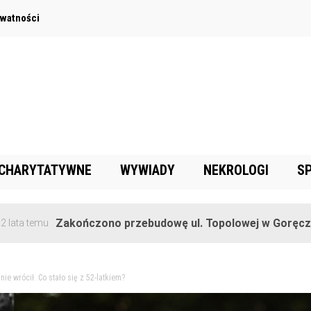
ywatności
 CHARYTATYWNE
WYWIADY
NEKROLOGI
S
Zakończono przebudowę ul. Topolowej w Goręczynie
nie wrócił. Co stało się z 52-latkiem?