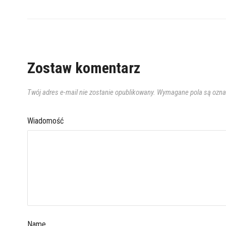
Zostaw komentarz
Twój adres e-mail nie zostanie opublikowany.
Wymagane pola są ozn
Wiadomość
Name