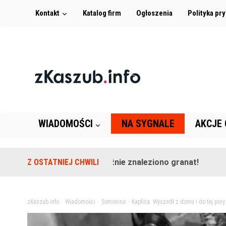
Kontakt
Katalog firm
Ogłoszenia
Polityka pr
WIADOMOŚCI
NA SYGNALE
AKCJE
terenie szkoły w Leźnie znaleziono granat!
Z OSTATNIEJ CHWILI
2 lata temu
zKaszub.info
>
Wiadomości
>
Somonino
>
Kaplica. Wyszedł z domu i do tej pory 