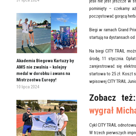
31 lipca 2024
jeśli nie jest jeszcze w 
pominięty – czekamy aż
poczęstować gorącą herba
Biegi w ramach Grand Prix
startują na dystansach od
Na biegi CITY TRAIL możn
środę, 11 stycznia. Opłat
Akademia Biegowa Kartuzy by
zarejestrować się elekt
AMS nie zwalnia – kolejny
medal w dorobku i awans na
startowa to 25 zł. Koszt s
Mistrzostwa Europy!
wpisowej CITY TRAIL Junio
10 lipca 2024
Zobacz t
wygrał Micha
Cykl CITY TRAIL odnotowu
W trzech pierwszych impr