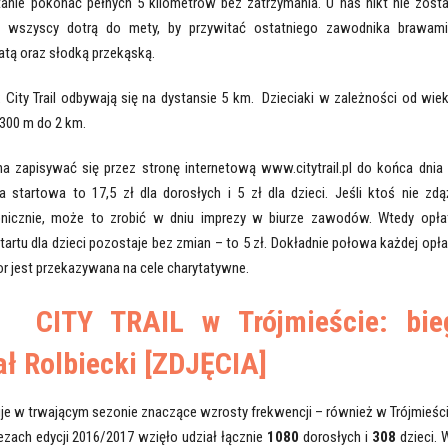
stanie pokonać pełnych 5 kilometrów bez zatrzymania. U nas nikt nie zosta
 wszyscy dotrą do mety, by przywitać ostatniego zawodnika brawami
tą oraz słodką przekąską.
 City Trail odbywają się na dystansie 5 km. Dzieciaki w zależności od wiek
 300 m do 2 km.
a zapisywać się przez stronę internetową www.citytrail.pl do końca dnia
a startowa to 17,5 zł dla dorosłych i 5 zł dla dzieci. Jeśli ktoś nie zdą
ronicznie, może to zrobić w dniu imprezy w biurze zawodów. Wtedy opła
tartu dla dzieci pozostaje bez zmian – to 5 zł. Dokładnie połowa każdej opła
r jest przekazywana na cele charytatywne.
eż:
CITY TRAIL w Trójmieście: bie
ł Rolbiecki [ZDJĘCIA]
je w trwającym sezonie znaczące wzrosty frekwencji – również w Trójmieści
ezach edycji 2016/2017 wzięło udział łącznie
1080
dorosłych i
308
dzieci. 