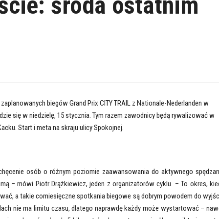
eście: środa ostatnim
 zaplanowanych biegów Grand Prix CITY TRAIL z Nationale-Nederlanden w
dzie się w niedzielę, 15 stycznia. Tym razem zawodnicy będą rywalizować w
cku. Start i meta na skraju ulicy Spokojnej.
chęcenie osób o różnym poziomie zaawansowania do aktywnego spędzan
zimą – mówi Piotr Drążkiewicz, jeden z organizatorów cyklu. – To okres, kie
ować, a takie comiesięczne spotkania biegowe są dobrym powodem do wyjśc
ach nie ma limitu czasu, dlatego naprawdę każdy może wystartować – naw