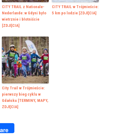
CITY TRAIL z Nationale-
CITY TRAIL w Trójmieście:
Nederlande: w Gdyni było
5 km po lodzie [ZDJĘCIA]
wietrznie i błotniście
[ZDJĘCIA]
City Trail w Trójmieście:
pierwszy bieg cyklu w
Gdańsku [TERMINY, MAPY,
ZDJĘCIA]
k
r
are