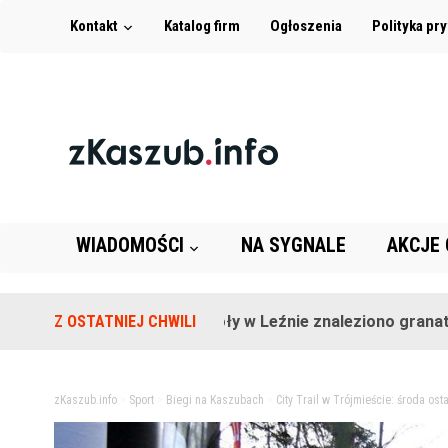
Kontakt
Katalog firm
Ogłoszenia
Polityka pr
WIADOMOŚCI
NA SYGNALE
AKCJE
Na terenie szkoły w Leźnie znaleziono granat!
Z OSTATNIEJ CHWILI
2 
zKaszub.info
>
Sport
>
Biegi na Kaszubach
>
City Trail w Trójmieście: środa os