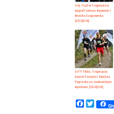
City Trail w Trójmieście
wygrali Łukasz Kujowski i
Monika Czapiewska
[ZDJĘCIA]
CITY TRAIL Trójmiasto:
Daniel Formela i Ewelina
Paprocka ze znakomitymi
wynikami [ZDJĘCIA]
Faceboo
Twitte
Sh