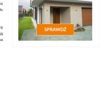
ku
ło
cę
ją
wa