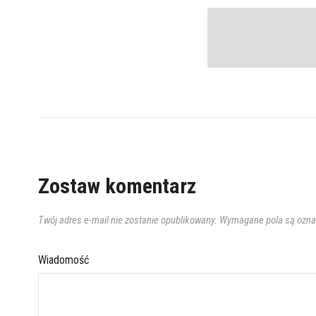
Zostaw komentarz
Twój adres e-mail nie zostanie opublikowany.
Wymagane pola są ozn
Wiadomość