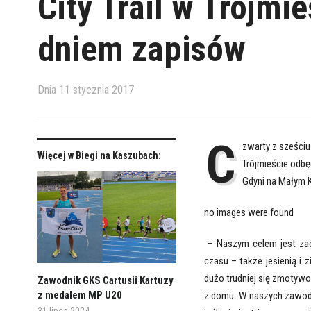
City Trail w Trójmi
dniem zapisów
Dnia
11 stycznia 2017
C
zwarty z sześciu
Więcej w Biegi na Kaszubach:
Trójmieście odbę
Gdyni na Małym Ka
no images were found
– Naszym celem jest za
czasu – także jesienią i 
dużo trudniej się zmotyw
Zawodnik GKS Cartusii Kartuzy
z medalem MP U20
z domu. W naszych zawod