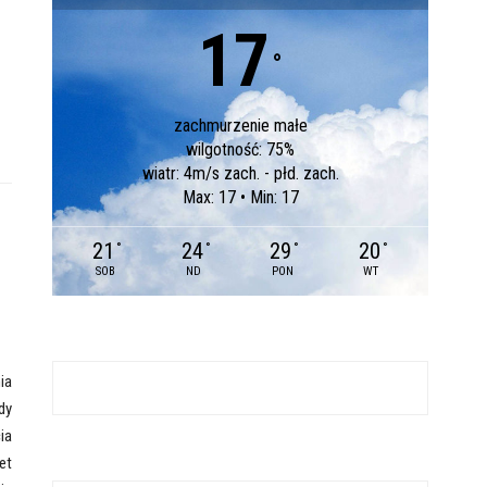
17
°
zachmurzenie małe
wilgotność: 75%
wiatr: 4m/s zach. - płd. zach.
Max: 17 • Min: 17
21
24
29
20
°
°
°
°
SOB
ND
PON
WT
ia
dy
ia
et