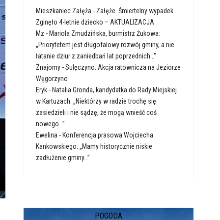
Mieszkaniec Załęża
-
Załęże. Śmiertelny wypadek.
Zginęło 4-letnie dziecko – AKTUALIZACJA
Mz
-
Mariola Zmudzińska, burmistrz Żukowa:
„Priorytetem jest długofalowy rozwój gminy, a nie
łatanie dziur z zaniedbań lat poprzednich…”
Znajomy
-
Sulęczyno. Akcja ratownicza na Jeziorze
Węgorzyno
Eryk
-
Natalia Gronda, kandydatka do Rady Miejskiej
w Kartuzach: „Niektórzy w radzie trochę się
zasiedzieli i nie sądzę, że mogą wnieść coś
nowego…”
Ewelina
-
Konferencja prasowa Wojciecha
Kankowskiego: „Mamy historycznie niskie
zadłużenie gminy…”
POGODA