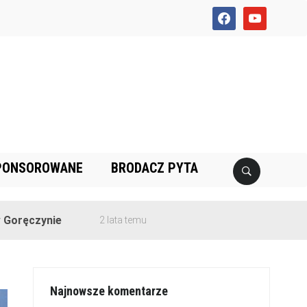
facebook
youtube
PONSOROWANE
BRODACZ PYTA
ie
2 lata temu
Najnowsze komentarze