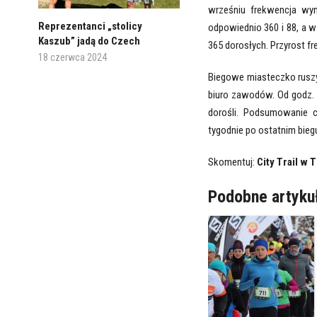
wrześniu frekwencja wyn
Reprezentanci „stolicy
odpowiednio 360 i 88, a w
Kaszub” jadą do Czech
365 dorosłych. Przyrost 
18 czerwca 2024
Biegowe miasteczko ruszy 
biuro zawodów. Od godz. 9
dorośli. Podsumowanie 
tygodnie po ostatnim bieg
Skomentuj:
City Trail w 
Podobne artyku