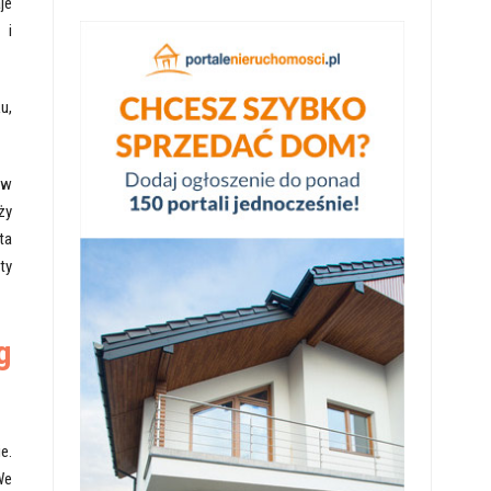
je
 i
u,
 w
ży
ta
ty
g
e.
We