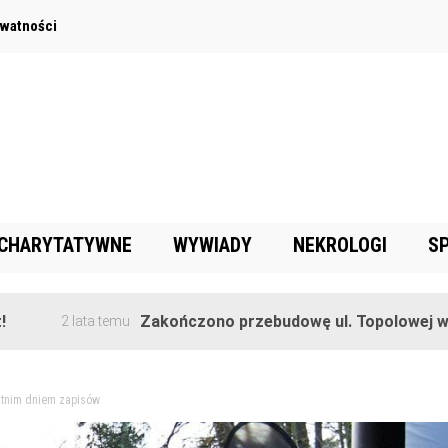
ywatności
 CHARYTATYWNE
WYWIADY
NEKROLOGI
S
Zakończono przebudowę ul. Topolowej w Goręczyn
lata temu
tatnim dniem zapisów