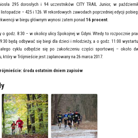
iosła 295 dorosłych i 94 uczestników CITY TRAIL Junior, w październi
 listopadzie – 425 i 126. W rekordowych zawodach poprzedniej edycji pobieg
frekwencji w biegu głównym wynosi zatem ponad
16 procent
.
o godz. 8:30 – w okolicy ulicy Spokojnej w Gdyni. Wtedy to rozpocznie pra
:30 będą odbywać się biegi dla dzieci i młodzieży, a o godz. 11:00 wystartu
całego cyklu odbędzie się po zakończeniu części sportowej – około d
u, który w Trójmieście jest zaplanowany na 26 marca 2017.
Trójmieście: środa ostatnim dniem zapisów
ły