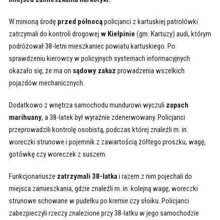
W minioną środę
przed północą
policjanci z kartuskiej patrolówki
zatrzymali do kontroli drogowej
w Kiełpinie
(gm. Kartuzy) audi, którym
podróżował 38-letni mieszkaniec powiatu kartuskiego. Po
sprawdzeniu kierowcy w policyjnych systemach informacyjnych
okazało się, że ma on
sądowy zakaz
prowadzenia wszelkich
pojazdów mechanicznych.
Dodatkowo z wnętrza samochodu mundurowi wyczuli
zapach
marihuany
, a 38-latek był wyraźnie zdenerwowany. Policjanci
przeprowadzili kontrolę osobistą, podczas której znaleźli m. in.
woreczki strunowe i pojemnik z zawartością żółtego proszku, wagę,
gotówkę czy woreczek z suszem.
Funkcjonariusze
zatrzymali 38-latka
i razem z nim pojechali do
miejsca zamieszkania, gdzie znaleźli m. in. kolejną wagę, woreczki
strunowe schowane w pudełku po kremie czy słoiku. Policjanci
zabezpieczyli rzeczy znalezione przy 38-latku w jego samochodzie