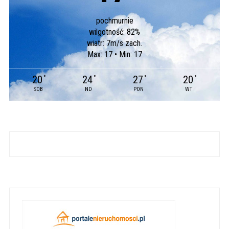
pochmurnie
wilgotność: 82%
wiatr: 7m/s zach.
Max: 17 • Min: 17
20
24
27
20
°
°
°
°
SOB
ND
PON
WT