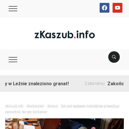
facebook
youtube
źnie znaleziono granat!
Zakończono przeb
2 lata temu
zKaszub.info
>
Wiadomości
>
Kartuzy
>
Był pod wpływem narkotyków prowadząc
samochód. Na tym nie koniec