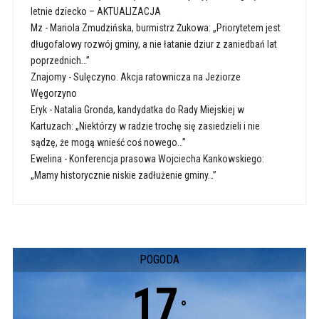
letnie dziecko – AKTUALIZACJA
Mz
-
Mariola Zmudzińska, burmistrz Żukowa: „Priorytetem jest
długofalowy rozwój gminy, a nie łatanie dziur z zaniedbań lat
poprzednich…”
Znajomy
-
Sulęczyno. Akcja ratownicza na Jeziorze
Węgorzyno
Eryk
-
Natalia Gronda, kandydatka do Rady Miejskiej w
Kartuzach: „Niektórzy w radzie trochę się zasiedzieli i nie
sądzę, że mogą wnieść coś nowego…”
Ewelina
-
Konferencja prasowa Wojciecha Kankowskiego:
„Mamy historycznie niskie zadłużenie gminy…”
POGODA
17
°