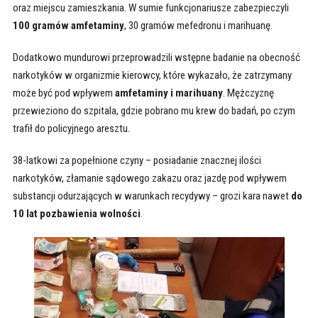
oraz miejscu zamieszkania. W sumie funkcjonariusze zabezpieczyli
100 gramów amfetaminy
, 30 gramów mefedronu i marihuanę.
Dodatkowo mundurowi przeprowadzili wstępne badanie na obecność
narkotyków w organizmie kierowcy, które wykazało, że zatrzymany
może być pod wpływem
amfetaminy i marihuany
. Mężczyznę
przewieziono do szpitala, gdzie pobrano mu krew do badań, po czym
trafił do policyjnego aresztu.
38-latkowi za popełnione czyny – posiadanie znacznej ilości
narkotyków, złamanie sądowego zakazu oraz jazdę pod wpływem
substancji odurzających w warunkach recydywy – grozi kara nawet
do
10 lat pozbawienia wolności
.