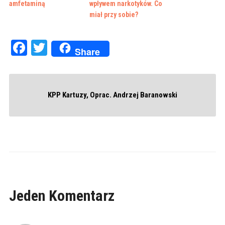
amfetaminą
wpływem narkotyków. Co
miał przy sobie?
Facebook
Twitter
Share
KPP Kartuzy, Oprac. Andrzej Baranowski
Jeden Komentarz