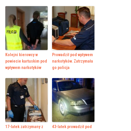
Kolejni kierowcy w
Prowadził pod wpływem
powiecie kartuskim pod
narkotyków. Zatrzymała
wpływem narkotyków
go policja
17-latek zatrzymany z
43-latek prowadził pod