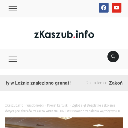
facebook
youtube
Leźnie znaleziono granat!
Zakończono prz
2 lata temu
zKaszub.info
>
Wiadomości
>
Powiat kartuski
>
Zgłoś się! Bezpłatne szkolenia
dotyczące skutków zakażeń wirusem HCV i wirusowego zapalenia wątroby typu C