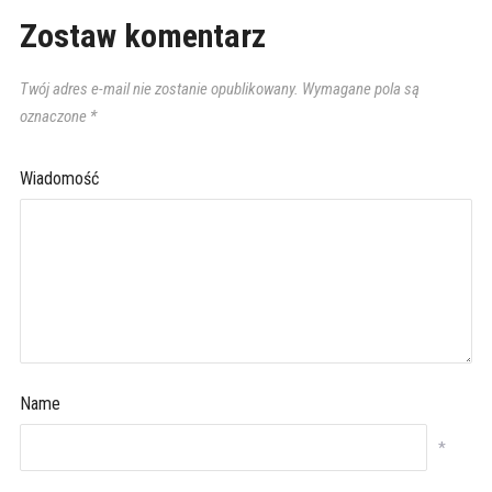
Zostaw komentarz
Twój adres e-mail nie zostanie opublikowany.
Wymagane pola są
oznaczone
*
Wiadomość
Name
*