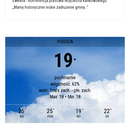
Ewelina
-
Konferencja prasowa Wojciecha Kankowskiego:
„Mamy historycznie niskie zadłużenie gminy…”
POGODA
19
°
pochmurnie
wilgotność: 62%
wiatr: 5m/s zach. - płn. zach.
Max: 18 • Min: 18
25
25
19
22
°
°
°
°
ND
PON
WT
ŚR