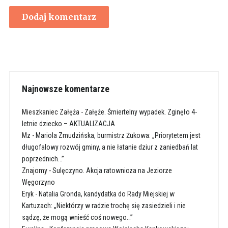
Najnowsze komentarze
Mieszkaniec Załęża
-
Załęże. Śmiertelny wypadek. Zginęło 4-
letnie dziecko – AKTUALIZACJA
Mz
-
Mariola Zmudzińska, burmistrz Żukowa: „Priorytetem jest
długofalowy rozwój gminy, a nie łatanie dziur z zaniedbań lat
poprzednich…”
Znajomy
-
Sulęczyno. Akcja ratownicza na Jeziorze
Węgorzyno
Eryk
-
Natalia Gronda, kandydatka do Rady Miejskiej w
Kartuzach: „Niektórzy w radzie trochę się zasiedzieli i nie
sądzę, że mogą wnieść coś nowego…”