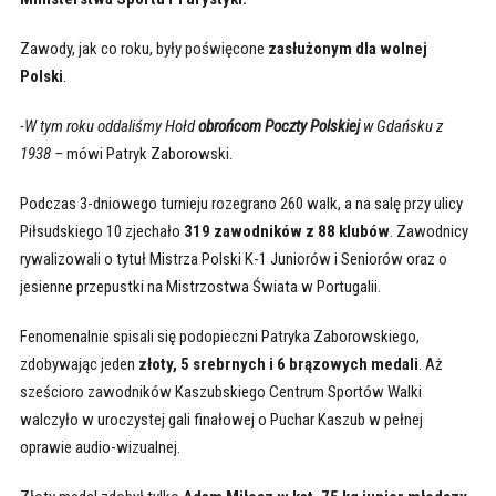
Zawody, jak co roku, były poświęcone
zasłużonym dla wolnej
Polski
.
-W tym roku oddaliśmy Hołd
obrońcom Poczty Polskiej
w Gdańsku z
1938 –
mówi Patryk Zaborowski.
Podczas 3-dniowego turnieju rozegrano 260 walk, a na salę przy ulicy
Piłsudskiego 10 zjechało
319 zawodników z 88 klubów
. Zawodnicy
rywalizowali o tytuł Mistrza Polski K-1 Juniorów i Seniorów oraz o
jesienne przepustki na Mistrzostwa Świata w Portugalii.
Fenomenalnie spisali się podopieczni Patryka Zaborowskiego,
zdobywając jeden
złoty, 5 srebrnych i 6 brązowych medali
. Aż
sześcioro zawodników Kaszubskiego Centrum Sportów Walki
walczyło w uroczystej gali finałowej o Puchar Kaszub w pełnej
oprawie audio-wizualnej.