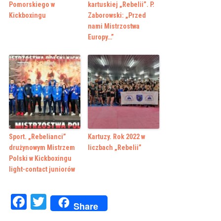
Pomorskiego w
kartuskiej „Rebelii”. P.
Kickboxingu
Zaborowski: „Przed
nami Mistrzostwa
Europy…”
Sport. „Rebelianci”
Kartuzy. Rok 2022 w
drużynowym Mistrzem
liczbach „Rebelii”
Polski w Kickboxingu
light-contact juniorów
Facebook
Twitter
Share