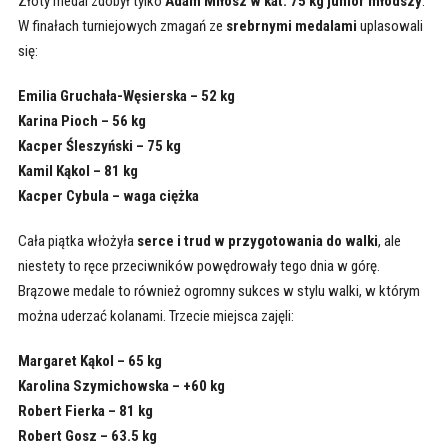
Złoty medal zdobył tylko
Adam Miłosz w kat. 75 kg junior młodszy
.
W finałach turniejowych zmagań ze
srebrnymi medalami
uplasowali
się:
Emilia Gruchała-Węsierska – 52 kg
Karina Pioch – 56 kg
Kacper Śleszyński – 75 kg
Kamil Kąkol – 81 kg
Kacper Cybula – waga ciężka
Cała piątka włożyła
serce i trud w przygotowania do walki
, ale
niestety to ręce przeciwników powędrowały tego dnia w górę.
Brązowe medale to również ogromny sukces w stylu walki, w którym
można uderzać kolanami. Trzecie miejsca zajęli:
Margaret Kąkol – 65 kg
Karolina Szymichowska – +60 kg
Robert Fierka – 81 kg
Robert Gosz – 63.5 kg