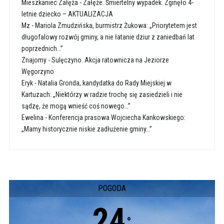
Mieszkaniec Załęża
-
Załęże. Śmiertelny wypadek. Zginęło 4-
letnie dziecko – AKTUALIZACJA
Mz
-
Mariola Zmudzińska, burmistrz Żukowa: „Priorytetem jest
długofalowy rozwój gminy, a nie łatanie dziur z zaniedbań lat
poprzednich…”
Znajomy
-
Sulęczyno. Akcja ratownicza na Jeziorze
Węgorzyno
Eryk
-
Natalia Gronda, kandydatka do Rady Miejskiej w
Kartuzach: „Niektórzy w radzie trochę się zasiedzieli i nie
sądzę, że mogą wnieść coś nowego…”
Ewelina
-
Konferencja prasowa Wojciecha Kankowskiego:
„Mamy historycznie niskie zadłużenie gminy…”
POGODA
24
°