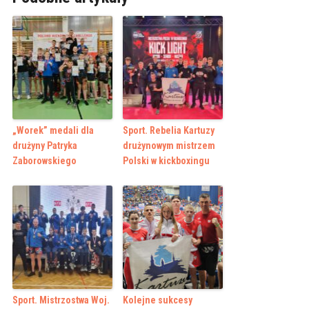
„Worek” medali dla
Sport. Rebelia Kartuzy
drużyny Patryka
drużynowym mistrzem
Zaborowskiego
Polski w kickboxingu
Sport. Mistrzostwa Woj.
Kolejne sukcesy