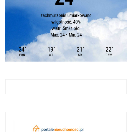
zachmurzenie umiarkowane
wilgotność: 40%
wiatr: 5m/s płd.
Max: 24 • Min: 24
24
19
21
22
°
°
°
°
PON
WT
ŚR
CZW