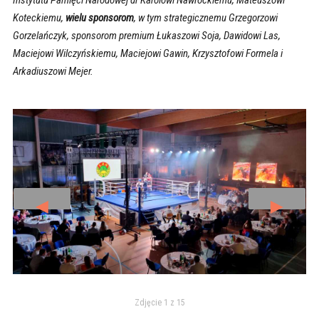
Instytutu Pamięci Narodowej dr Karolowi Nawrockiemu, Mateuszowi
Koteckiemu,
wielu sponsorom
, w tym strategicznemu Grzegorzowi
Gorzelańczyk, sponsorom premium Łukaszowi Soja, Dawidowi Las,
Maciejowi Wilczyńskiemu, Maciejowi Gawin, Krzysztofowi Formela i
Arkadiuszowi Mejer.
◄
►
Zdjęcie 1 z 15