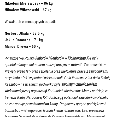
Nikodem Mielewczyk – 86 kg
Nikodem Wilczewski – 67 kg
W walkach eliminacyjnych odpadli:
Norbert Utkała – 63,5 kg
Jakub Domaros – 71 kg
Marcel Drewa – 60 kg
-Mistrzostwa Polski
Juniorów i Seniorów w Kickboxingu K-1
były
spektakularnym sukcesem naszej drużyny –
mówi P. Zaborowski.
–
Przyjęty przed laty plan szkolenia oraz wieloletnia praca z zawodnikami
przyniosła efekt w postaci wielu medali. Gala finałowa z tak dużą ilością
Kaszubów na własnym podwórku była
swoistym zwieńczeniem
wielomiesięcznej organizacji
Kartuskich Mistrzostw. Mamy nadzieję że
trenerzy Kadry Narodowej K-1 dostrzegą potencjał zawodników Rebelii,
co zaowocuje
powołaniami do kadry
. Pragniemy gorąco podziękować
burmistrzowi Grzegorzowi Gołuńskiemu i Dariuszowi Las, prezesowi