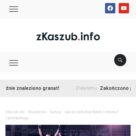
facebook
youtube
naleziono granat!
Zakończono przebudowę 
2 lata temu
zKaszub.info
>
Wiadomości
>
Kartuzy
>
Sukces kartuskiej Rebelii i trenera P.
Zaborowskiego