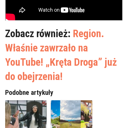
Zobacz również:
Region.
Właśnie zawrzało na
YouTube! „Kręta Droga” już
do obejrzenia!
Podobne artykuły