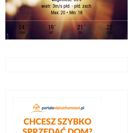
wiatr: 3m/s płd. - płd. zach.
Max: 20 • Min: 18
24
19
21
22
°
°
°
°
PON
WT
ŚR
CZW