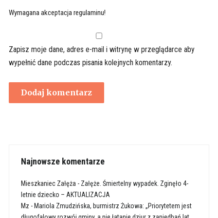
Wymagana akceptacja regulaminu!
Zapisz moje dane, adres e-mail i witrynę w przeglądarce aby
wypełnić dane podczas pisania kolejnych komentarzy.
Najnowsze komentarze
Mieszkaniec Załęża
-
Załęże. Śmiertelny wypadek. Zginęło 4-
letnie dziecko – AKTUALIZACJA
Mz
-
Mariola Zmudzińska, burmistrz Żukowa: „Priorytetem jest
długofalowy rozwój gminy, a nie łatanie dziur z zaniedbań lat