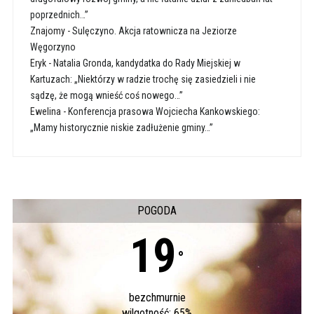
poprzednich…”
Znajomy
-
Sulęczyno. Akcja ratownicza na Jeziorze
Węgorzyno
Eryk
-
Natalia Gronda, kandydatka do Rady Miejskiej w
Kartuzach: „Niektórzy w radzie trochę się zasiedzieli i nie
sądzę, że mogą wnieść coś nowego…”
Ewelina
-
Konferencja prasowa Wojciecha Kankowskiego:
„Mamy historycznie niskie zadłużenie gminy…”
POGODA
19
°
bezchmurnie
wilgotność: 65%