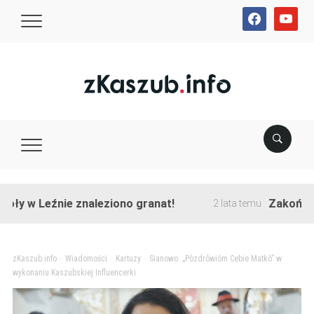
facebook
youtube
 Leźnie znaleziono granat!
Zakończono prz
2 lata temu
zKaszub.info
>
Wiadomości
>
Kartuzy
>
Sianowo. „Pòzdrôwióm Cebie Matkò” w
wykonaniu Kaszubskiej Influencerki