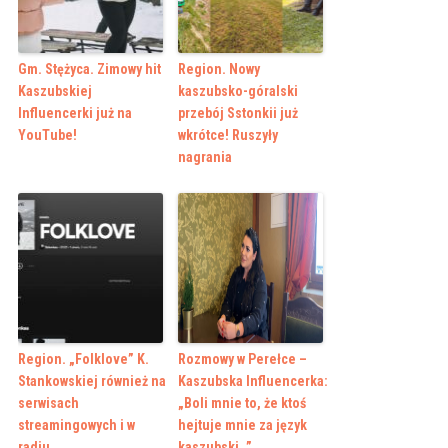
Gm. Stężyca. Zimowy hit
Region. Nowy
Kaszubskiej
kaszubsko-góralski
Influencerki już na
przebój Sstonkii już
YouTube!
wkrótce! Ruszyły
nagrania
Region. „Folklove” K.
Rozmowy w Perełce –
Stankowskiej również na
Kaszubska Influencerka:
serwisach
„Boli mnie to, że ktoś
streamingowych i w
hejtuje mnie za język
radiu
kaszubski…”