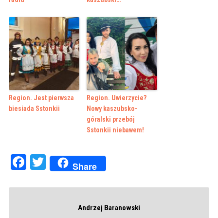
Region. Jest pierwsza
Region. Uwierzycie?
biesiada Sstonkii
Nowy kaszubsko-
góralski przebój
Sstonkii niebawem!
Facebook
Twitter
Share
Andrzej Baranowski