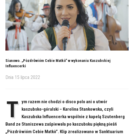
Sianowo. „Pòzdrôwióm Cebie Matkò” w wykonaniu Kaszubskiej
Influencerki
Dnia
15 lipca 2022
T
ym razem nie chodzi o disco polo ani o utwór
kaszubsko-góralski – Karolina Stankowska, czyli
Kaszubska Influencerka wspólnie z kapelą Szutenberg
Band ze Staniszewa zaśpiewała po kaszubsku piękną pieśń
„Pòzdrôwióm Cebie Matkò”. Klip zrealizowano w Sanktuarium