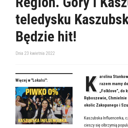
Region. Góry i Ka
teledysku Kaszubski
Będzie hit!
Dnia
23 kwietnia 2022
K
arolina Stankow
Więcej w "Lokalsi":
razem mamy do 
„Folklove”, do
Ręboszewie, Chmielnie i
okolic Zakopanego i Sz
Kaszubska Influencerka, c
cieszy się olbrzymią popu