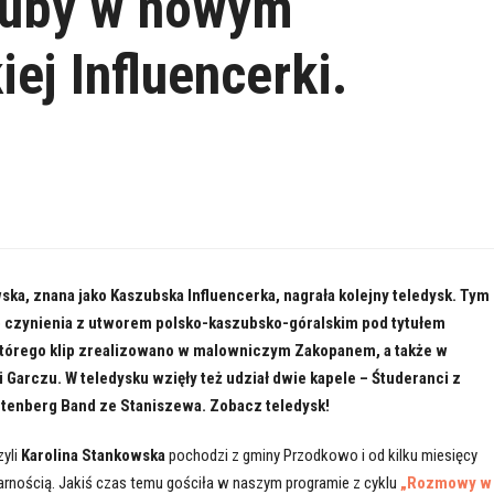
szuby w nowym
ej Influencerki.
ska, znana jako Kaszubska Influencerka, nagrała kolejny teledysk. Tym
czynienia z utworem polsko-kaszubsko-góralskim pod tytułem
 którego klip zrealizowano w malowniczym Zakopanem, a także w
 Garczu. W teledysku wzięły też udział dwie kapele – Śtuderanci z
utenberg Band ze Staniszewa. Zobacz teledysk!
zyli
Karolina Stankowska
pochodzi z gminy Przodkowo i od kilku miesięcy
larnością. Jakiś czas temu gościła w naszym programie z cyklu
„Rozmowy w