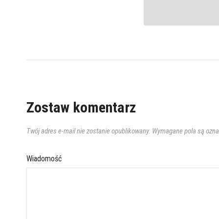
Zostaw komentarz
Twój adres e-mail nie zostanie opublikowany.
Wymagane pola są ozn
Wiadomość