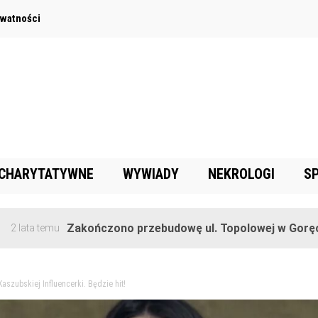
ywatności
 CHARYTATYWNE
WYWIADY
NEKROLOGI
S
Zakończono przebudowę ul. Topolowej w Goręczynie
emu
szubskiej Influencerki. Będzie hit!