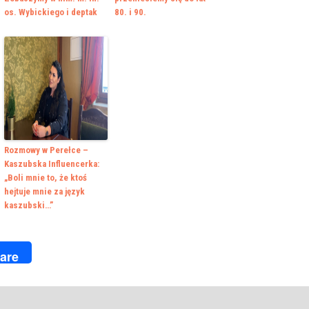
os. Wybickiego i deptak
80. i 90.
Rozmowy w Perełce –
Kaszubska Influencerka:
„Boli mnie to, że ktoś
hejtuje mnie za język
kaszubski…”
k
r
are