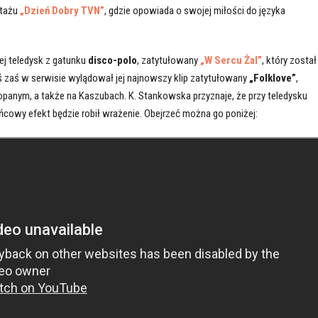
rtażu
„Dzień Dobry TVN”
, gdzie opowiada o swojej miłości do języka
ej teledysk z gatunku
disco-polo
, zatytułowany
„W Sercu Żal”
, który został
ziś zaś w serwisie wylądował jej najnowszy klip zatytułowany
„Folklove”
,
opanym, a także na Kaszubach. K. Stankowska przyznaje, że przy teledysku
ońcowy efekt będzie robił wrażenie. Obejrzeć można go poniżej: