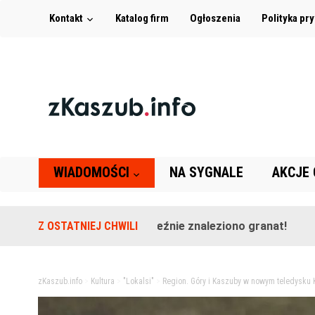
Kontakt
Katalog firm
Ogłoszenia
Polityka pr
WIADOMOŚCI
NA SYGNALE
AKCJE
Na terenie szkoły w Leźnie znaleziono granat!
Z OSTATNIEJ CHWILI
2 lata t
zKaszub.info
>
Kultura
>
"Lokalsi"
>
Region. Góry i Kaszuby w nowym teledysku Ka