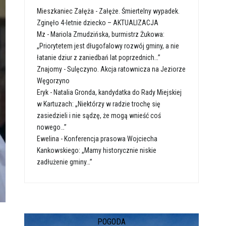
Mieszkaniec Załęża
-
Załęże. Śmiertelny wypadek.
Zginęło 4-letnie dziecko – AKTUALIZACJA
Mz
-
Mariola Zmudzińska, burmistrz Żukowa:
„Priorytetem jest długofalowy rozwój gminy, a nie
łatanie dziur z zaniedbań lat poprzednich…”
Znajomy
-
Sulęczyno. Akcja ratownicza na Jeziorze
Węgorzyno
Eryk
-
Natalia Gronda, kandydatka do Rady Miejskiej
w Kartuzach: „Niektórzy w radzie trochę się
zasiedzieli i nie sądzę, że mogą wnieść coś
nowego…”
Ewelina
-
Konferencja prasowa Wojciecha
Kankowskiego: „Mamy historycznie niskie
zadłużenie gminy…”
POGODA