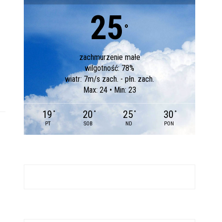
25
°
zachmurzenie małe
wilgotność: 78%
wiatr: 7m/s zach. - płn. zach.
Max: 24 • Min: 23
19
20
25
30
°
°
°
°
PT
SOB
ND
PON