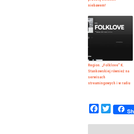
niebawem!
Region. „Folklove” K.
Stankowskiej również na
serwisach
streamingowych i w radiu
Faceboo
Twitte
Sh