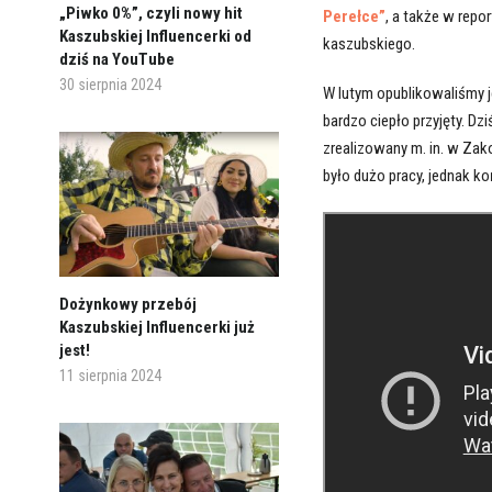
„Piwko 0%”, czyli nowy hit
Perełce”
, a także w repo
Kaszubskiej Influencerki od
kaszubskiego.
dziś na YouTube
30 sierpnia 2024
W lutym opublikowaliśmy j
bardzo ciepło przyjęty. D
zrealizowany m. in. w Zak
było dużo pracy, jednak k
Dożynkowy przebój
Kaszubskiej Influencerki już
jest!
11 sierpnia 2024