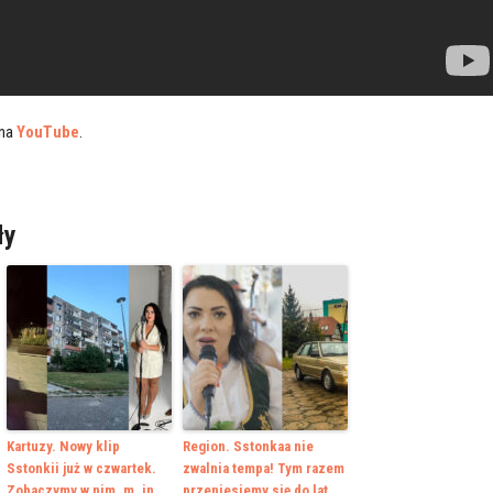
 na
YouTube
.
ły
Kartuzy. Nowy klip
Region. Sstonkaa nie
Sstonkii już w czwartek.
zwalnia tempa! Tym razem
Zobaczymy w nim. m. in.
przeniesiemy się do lat