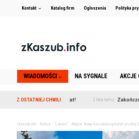
Kontakt
Katalog firm
Ogłoszenia
Polityka pr
WIADOMOŚCI
NA SYGNALE
AKCJE
Z OSTATNIEJ CHWILI
Zakończono przebudowę
2 lata temu
zKaszub.info
>
Kultura
>
"Lokalsi"
>
Region. Nowy kaszubsko-góralski przebój Ss