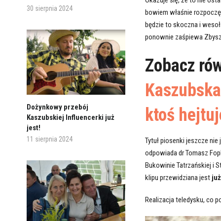
30 sierpnia 2024
bowiem właśnie rozpoczęły
będzie to skoczna i weso
ponownie zaśpiewa Zbysze
Zobacz ró
Kaszubska 
Dożynkowy przebój
ktoś hejtu
Kaszubskiej Influencerki już
jest!
11 sierpnia 2024
Tytuł piosenki jeszcze ni
odpowiada dr Tomasz Fopk
Bukowinie Tatrzańskiej i 
klipu przewidziana jest
już
Realizacja teledysku, co 