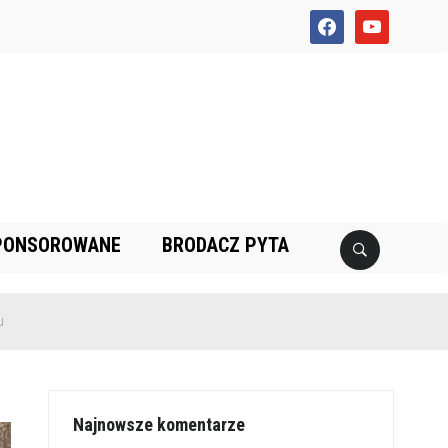
facebook
youtube
PONSOROWANE
BRODACZ PYTA
szkoły w Leźnie znaleziono granat!
Najnowsze komentarze