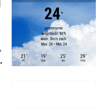
j
24
°
pochmurnie
wilgotność: 86%
wiatr: 3m/s zach.
Max: 26 • Min: 24
m
21
19
25
29
°
°
°
°
PT
SOB
ND
PON
do