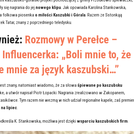
 się nagrania do jej
nowego klipu
. Jak opowiada Karolina Stankowska,
ła folkowa piosenka
o miłości Kaszubki i Górala
. Razem ze Sstonkąą
k Tatar, znany z poprzedniego teledysku.
wnież:
Rozmowy w Perełce –
Influencerka: „Boli mnie to, że
je mnie za język kaszubski…”
e jest znany, natomiast wiadomo, że za słowa
śpiewane po kaszubsku
e, a utwór napisał Piotr Łopacki. Nagrania zrealizowano w Zakopanem,
Stasikówce. Tym razem nie wezmą w nich udział regionalne kapele, zaś premie
 na lipiec
.
podkreśla K. Stankowska, możliwa jest dzięki
wsparciu kaszubskich firm
.