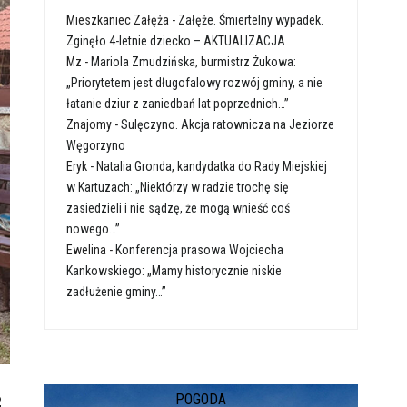
Mieszkaniec Załęża
-
Załęże. Śmiertelny wypadek.
Zginęło 4-letnie dziecko – AKTUALIZACJA
Mz
-
Mariola Zmudzińska, burmistrz Żukowa:
„Priorytetem jest długofalowy rozwój gminy, a nie
łatanie dziur z zaniedbań lat poprzednich…”
Znajomy
-
Sulęczyno. Akcja ratownicza na Jeziorze
Węgorzyno
Eryk
-
Natalia Gronda, kandydatka do Rady Miejskiej
w Kartuzach: „Niektórzy w radzie trochę się
zasiedzieli i nie sądzę, że mogą wnieść coś
nowego…”
Ewelina
-
Konferencja prasowa Wojciecha
Kankowskiego: „Mamy historycznie niskie
zadłużenie gminy…”
POGODA