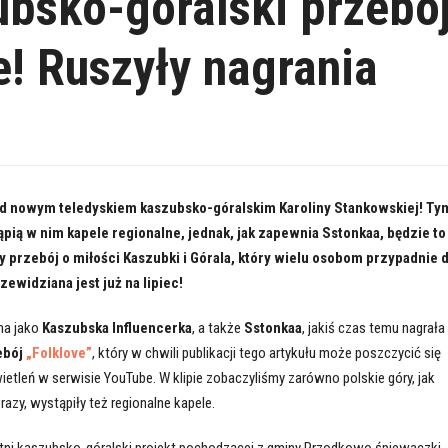
bsko-góralski przebó
e! Ruszyły nagrania
ad nowym teledyskiem kaszubsko-góralskim Karoliny Stankowskiej! Ty
pią w nim kapele regionalne, jednak, jak zapewnia Sstonkaa, będzie to
 przebój o miłości Kaszubki i Górala, który wielu osobom przypadnie 
zewidziana jest już na lipiec!
na jako
Kaszubska Influencerka
, a także
Sstonkaa
, jakiś czas temu nagrała
ebój
„Folklove”
, który w chwili publikacji tego artykułu może poszczycić się
etleń w serwisie YouTube. W klipie zobaczyliśmy zarówno polskie góry, jak
azy, wystąpiły też regionalne kapele.
tatni kaszubsko-góralski projekt pochodzącej z gminy Przodkowo śpiewaczki,