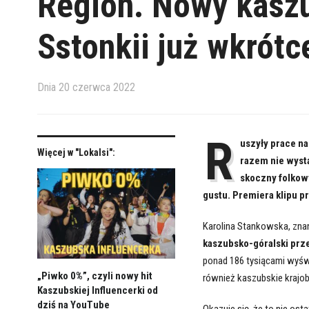
Region. Nowy kaszu
Sstonkii już wkrótc
Dnia
20 czerwca 2022
R
uszyły prace n
Więcej w "Lokalsi":
razem nie wystą
skoczny folkowy
gustu. Premiera klipu pr
Karolina Stankowska, zna
kaszubsko-góralski prz
ponad 186 tysiącami wyświ
„Piwko 0%”, czyli nowy hit
również kaszubskie krajobr
Kaszubskiej Influencerki od
dziś na YouTube
Okazuje się, że to nie os