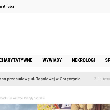
ywatności
 CHARYTATYWNE
WYWIADY
NEKROLOGI
S
 ul. Topolowej w Goręczynie
Na terenie 
2 lata temu
tonkii już wkrótce! Ruszyły nagrania