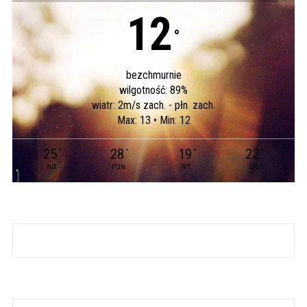
12
°
bezchmurnie
wilgotność: 89%
wiatr: 2m/s zach. - płn. zach.
Max: 13 • Min: 12
25
28
19
22
°
°
°
°
ND
PON
WT
ŚR