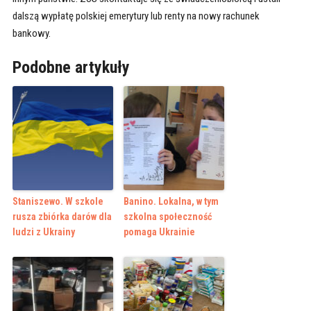
dalszą wypłatę polskiej emerytury lub renty na nowy rachunek
bankowy.
Podobne artykuły
Staniszewo. W szkole
Banino. Lokalna, w tym
rusza zbiórka darów dla
szkolna społeczność
ludzi z Ukrainy
pomaga Ukrainie