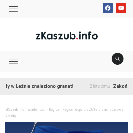
facebook
youtube
 Leźnie znaleziono granat!
Zakończono prz
2 lata temu
zKaszub.info
>
Wiadomości
>
Region
>
Region. Wsparcie ZUS-u dla uchodźców z
Ukrainy