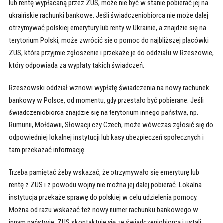
lub rentę wypłacaną przez ZUS, może nie być w stanie pobierać jej na
ukraińskie rachunki bankowe. Jeśli świadczeniobiorca nie może dalej
otrzymywać polskiej emerytury lub renty w Ukrainie, a znajdzie się na
terytorium Polski, może zwrócić się o pomoc do najbliższej placówki
ZUS, która przyjmie zgłoszenie i przekaże je do oddziału w Rzeszowie,
który odpowiada za wypłaty takich świadczeń.
Rzeszowski oddział wznowi wypłatę świadczenia na nowy rachunek
bankowy w Polsce, od momentu, gdy przestało być pobierane. Jeśli
świadczeniobiorca znajdzie się na terytorium innego państwa, np.
Rumunii, Mołdawii, Słowacji czy Czech, może wówczas zgłosić się do
odpowiedniej lokalnej instytucji lub kasy ubezpieczeń społecznych i
tam przekazać informację.
Trzeba pamiętać żeby wskazać, że otrzymywało się emeryturę lub
rentę z ZUS i z powodu wojny nie można jej dalej pobierać. Lokalna
instytucja przekaże sprawę do polskiej w celu udzielenia pomocy.
Można od razu wskazać też nowy numer rachunku bankowego w
innym państwie. ZUS skontaktuje się ze świadczeniobiorcą i ustali