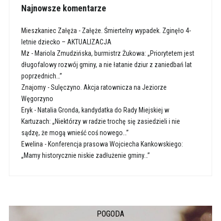
Najnowsze komentarze
Mieszkaniec Załęża
-
Załęże. Śmiertelny wypadek. Zginęło 4-
letnie dziecko – AKTUALIZACJA
Mz
-
Mariola Zmudzińska, burmistrz Żukowa: „Priorytetem jest
długofalowy rozwój gminy, a nie łatanie dziur z zaniedbań lat
poprzednich…”
Znajomy
-
Sulęczyno. Akcja ratownicza na Jeziorze
Węgorzyno
Eryk
-
Natalia Gronda, kandydatka do Rady Miejskiej w
Kartuzach: „Niektórzy w radzie trochę się zasiedzieli i nie
sądzę, że mogą wnieść coś nowego…”
Ewelina
-
Konferencja prasowa Wojciecha Kankowskiego:
„Mamy historycznie niskie zadłużenie gminy…”
POGODA