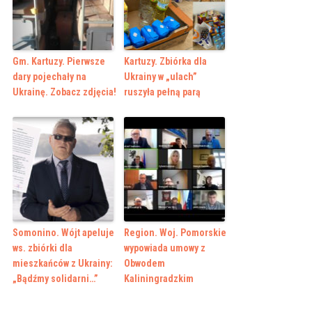
Gm. Kartuzy. Pierwsze
Kartuzy. Zbiórka dla
dary pojechały na
Ukrainy w „ulach”
Ukrainę. Zobacz zdjęcia!
ruszyła pełną parą
Somonino. Wójt apeluje
Region. Woj. Pomorskie
ws. zbiórki dla
wypowiada umowy z
mieszkańców z Ukrainy:
Obwodem
„Bądźmy solidarni…”
Kaliningradzkim