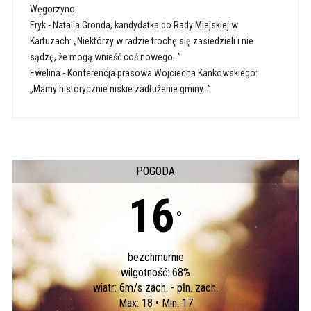
Węgorzyno
Eryk
-
Natalia Gronda, kandydatka do Rady Miejskiej w
Kartuzach: „Niektórzy w radzie trochę się zasiedzieli i nie
sądzę, że mogą wnieść coś nowego…”
Ewelina
-
Konferencja prasowa Wojciecha Kankowskiego:
„Mamy historycznie niskie zadłużenie gminy…”
POGODA
16
°
bezchmurnie
wilgotność: 68%
wiatr: 6m/s zach. - płn. zach.
Max: 18 • Min: 17