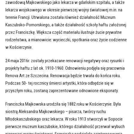
zawodową Majkowskiego jako lekarza w gdańskim szpitalu, a także
lekarza wojskowego w okresie pierwszej wojny światowej m.in. na
terenie Francji. Utrwalona została również działalność Muzeum
Kaszubsko-Pomorskiego, a także działalność szkoły haftu założonej
przez Franciszkę. Większa część materiału ilustruje żucie prywatne
rodzeństwa, a mianowicie: wycieczki, spotkania oraz życie codzienne
w Kościerzynie.
24 maja 2016r. zostały przekazane renowacji negatywy oraz rysunki i
projekty haftu z lat ok. 1910-1960. Odnowieniu podjęła się pracownia
Renova Art ze Szczecina. Renowacja będzie trwała do końca roku.
Podczas 50- tej rocznicy śmierci artystki, która odbędzie się w
przyszłym roku, zostaną zaprezentowane odnowione eksponaty.
Franciszka Majkowska urodziła się 1882 roku w Kościerzynie. Była
siostrą Aleksandra Majkowskiego – pisarza, twórcy ruchu
Młodokaszubskiego oraz lekarza. W roku 1913 stworzyli w Sopocie
pierwsze muzeum kaszubskie, którego działalność przerwał wybuch