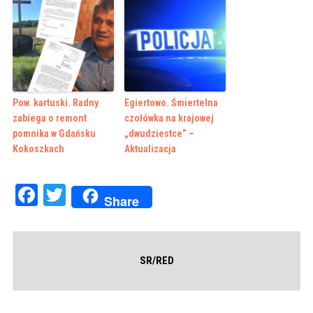
Pow. kartuski. Radny
Egiertowo. Śmiertelna
zabiega o remont
czołówka na krajowej
pomnika w Gdańsku
„dwudziestce” –
Kokoszkach
Aktualizacja
Facebook
Twitter
Share
SR/RED