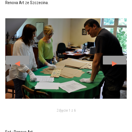
Renova Art ze Szczecina.
◄
►
Zdjęcie 1 z 6