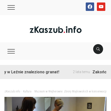
facebook
youtube
źnie znaleziono granat!
Zakończono przeb
2 lata temu
zKaszub.info
>
Kultura
>
Muzeum w Wejherowie: zbiory Majkowskich w konserwacji