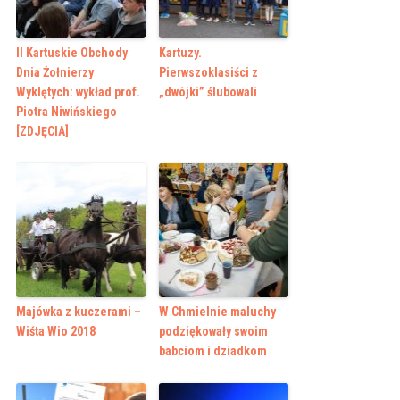
II Kartuskie Obchody
Kartuzy.
Dnia Żołnierzy
Pierwszoklasiści z
Wyklętych: wykład prof.
„dwójki” ślubowali
Piotra Niwińskiego
[ZDJĘCIA]
Majówka z kuczerami –
W Chmielnie maluchy
Wiśta Wio 2018
podziękowały swoim
babciom i dziadkom