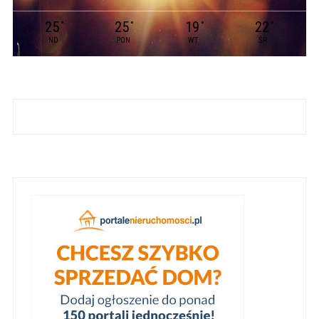
25
25
19
22
°
°
°
°
ND
PON
WT
ŚR