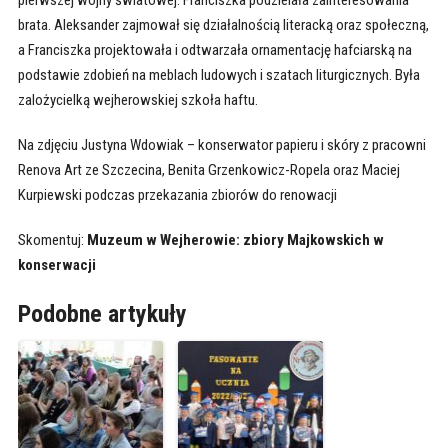
pierwszej wojny światowej. Franciszka podzielała zainteresowania
brata. Aleksander zajmował się działalnością literacką oraz społeczną,
a Franciszka projektowała i odtwarzała ornamentację hafciarską na
podstawie zdobień na meblach ludowych i szatach liturgicznych. Była
zalożycielką wejherowskiej szkoła haftu.
Na zdjęciu Justyna Wdowiak – konserwator papieru i skóry z pracowni
Renova Art ze Szczecina, Benita Grzenkowicz-Ropela oraz Maciej
Kurpiewski podczas przekazania zbiorów do renowacji
Skomentuj:
Muzeum w Wejherowie: zbiory Majkowskich w
konserwacji
Podobne artykuły