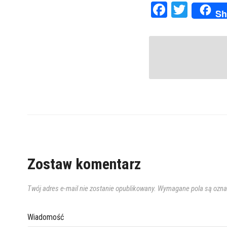
Faceboo
Twitte
Sh
Zostaw komentarz
Twój adres e-mail nie zostanie opublikowany.
Wymagane pola są ozn
Wiadomość