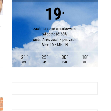
19
°
w
zachmurzenie umiarkowane
wilgotność: 68%
wiatr: 7m/s zach. - płn. zach.
Max: 19 • Min: 19
21
25
30
18
°
°
°
°
SOB
ND
PON
WT