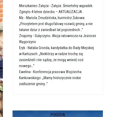
Mieszkaniec Załęża
-
Załęże. Śmiertelny wypadek.
Zginęło 4-letnie dziecko – AKTUALIZACJA
Mz
-
Mariola Zmudzińska, burmistrz Żukowa:
„Priorytetem jest długofalowy rozwój gminy, a nie
łatanie dziur z zaniedbań lat poprzednich…”
Znajomy
-
Sulęczyno. Akcja ratownicza na Jeziorze
Węgorzyno
Eryk
-
Natalia Gronda, kandydatka do Rady Miejskiej
w Kartuzach: „Niektórzy w radzie trochę się
zasiedzieli i nie sądzę, że mogą wnieść coś
nowego…”
Ewelina
-
Konferencja prasowa Wojciecha
Kankowskiego: „Mamy historycznie niskie
zadłużenie gminy…”
POGODA