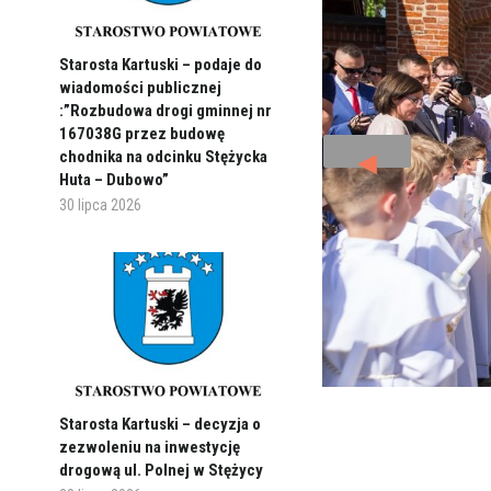
Starosta Kartuski – podaje do
wiadomości publicznej
:”Rozbudowa drogi gminnej nr
167038G przez budowę
◄
chodnika na odcinku Stężycka
Huta – Dubowo”
30 lipca 2026
Starosta Kartuski – decyzja o
zezwoleniu na inwestycję
drogową ul. Polnej w Stężycy