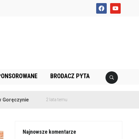
facebook
youtube
PONSOROWANE
BRODACZ PYTA
e
2 lata temu
Najnowsze komentarze