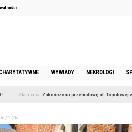
ywatności
 CHARYTATYWNE
WYWIADY
NEKROLOGI
S
Zakończono przebudowę ul. Topolowej w Goręczyni
ata temu
cie [ZDJĘCIA]