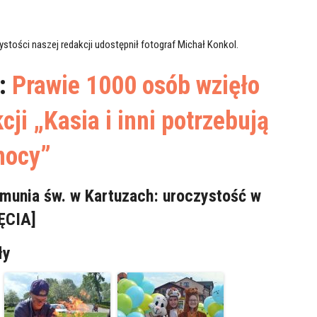
zystości naszej redakcji udostępnił fotograf Michał Konkol.
ż:
Prawie 1000 osób wzięło
cji „Kasia i inni potrzebują
mocy”
munia św. w Kartuzach: uroczystość w
JĘCIA]
ły