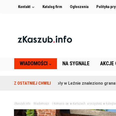
Kontakt
Katalog firm
Ogłoszenia
Polityka pr
WIADOMOŚCI
NA SYGNALE
AKCJE
Na terenie szkoły w Leźnie znaleziono granat!
Z OSTATNIEJ CHWILI
2 l
zKaszub.info
>
Wiadomości
>
I Komunia św. w Kartuzach: uroczystość w kolegia