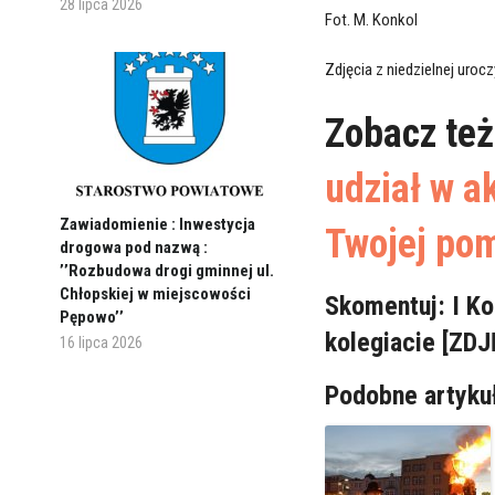
28 lipca 2026
Fot. M. Konkol
Zdjęcia z niedzielnej uroc
Zobacz te
udział w ak
Zawiadomienie : Inwestycja
Twojej po
drogowa pod nazwą :
’’Rozbudowa drogi gminnej ul.
Chłopskiej w miejscowości
Skomentuj: I Ko
Pępowo’’
kolegiacie [ZD
16 lipca 2026
Podobne artyku