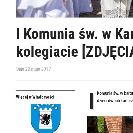
I Komunia św. w Ka
kolegiacie [ZDJĘCI
Dnia
22 maja 2017
I
Komunia św. w kartus
Więcej w Wiadomości:
dzieci dwóch kartusk