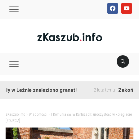
facebook
youtube
Leźnie znaleziono granat!
Zakończono prz
2 lata temu
zKaszub.info
>
Wiadomości
>
I Komunia św. w Kartuzach: uroczystość w kolegiacie
[ZDJĘCIA]