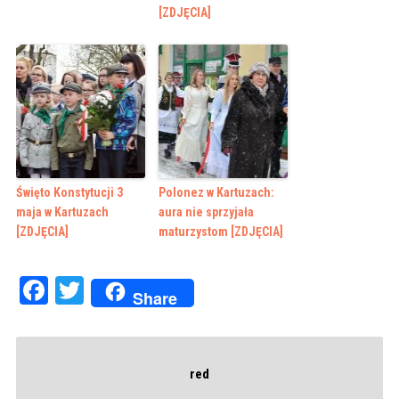
[ZDJĘCIA]
Święto Konstytucji 3
Polonez w Kartuzach:
maja w Kartuzach
aura nie sprzyjała
[ZDJĘCIA]
maturzystom [ZDJĘCIA]
Facebook
Twitter
Share
red