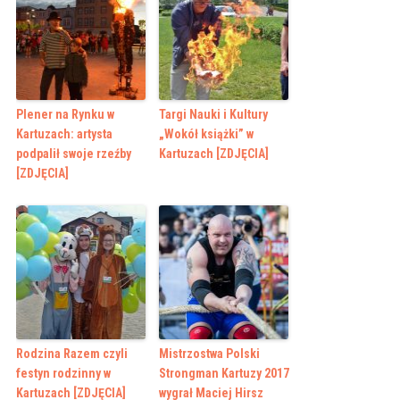
Plener na Rynku w
Targi Nauki i Kultury
Kartuzach: artysta
„Wokół książki” w
podpalił swoje rzeźby
Kartuzach [ZDJĘCIA]
[ZDJĘCIA]
Rodzina Razem czyli
Mistrzostwa Polski
festyn rodzinny w
Strongman Kartuzy 2017
Kartuzach [ZDJĘCIA]
wygrał Maciej Hirsz