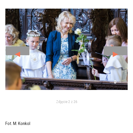
◄
►
Zdjęcie 2 z 26
Fot. M. Konkol