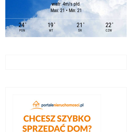
wiatr: 4m/s płd.
Max: 21 • Min: 21
24
19
21
22
°
°
°
°
PON
WT
ŚR
CZW