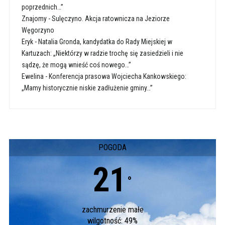
poprzednich…”
Znajomy
-
Sulęczyno. Akcja ratownicza na Jeziorze
Węgorzyno
Eryk
-
Natalia Gronda, kandydatka do Rady Miejskiej w
Kartuzach: „Niektórzy w radzie trochę się zasiedzieli i nie
sądzę, że mogą wnieść coś nowego…”
Ewelina
-
Konferencja prasowa Wojciecha Kankowskiego:
„Mamy historycznie niskie zadłużenie gminy…”
POGODA
21
°
zachmurzenie małe
wilgotność: 49%