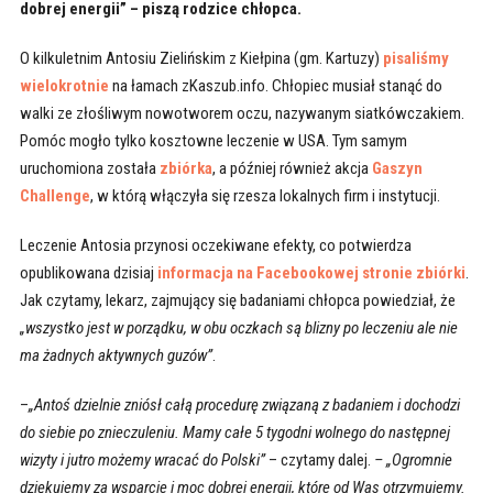
dobrej energii” – piszą rodzice chłopca.
O kilkuletnim Antosiu Zielińskim z Kiełpina (gm. Kartuzy)
pisaliśmy
wielokrotnie
na łamach zKaszub.info. Chłopiec musiał stanąć do
walki ze złośliwym nowotworem oczu, nazywanym siatkówczakiem.
Pomóc mogło tylko kosztowne leczenie w USA. Tym samym
uruchomiona została
zbiórka
, a później również akcja
Gaszyn
Challenge
, w którą włączyła się rzesza lokalnych firm i instytucji.
Leczenie Antosia przynosi oczekiwane efekty, co potwierdza
opublikowana dzisiaj
informacja na Facebookowej stronie zbiórki
.
Jak czytamy, lekarz, zajmujący się badaniami chłopca powiedział, że
„
wszystko jest w porządku, w obu oczkach są blizny po leczeniu ale nie
ma żadnych aktywnych guzów”
.
–
„Antoś dzielnie zniósł całą procedurę związaną z badaniem i dochodzi
do siebie po znieczuleniu. Mamy całe 5 tygodni wolnego do następnej
wizyty i jutro możemy wracać do Polski”
– czytamy dalej.
– „Ogromnie
dziękujemy za wsparcie i moc dobrej energii, które od Was otrzymujemy.