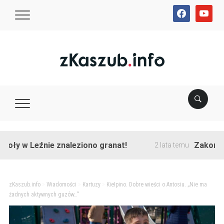
facebook
youtube
 Leźnie znaleziono granat!
Zakończono pr
2 lata temu
zKaszub.info
>
Wiadomości
>
Kartuzy
>
Kiełpino. Dobre wieści o Antosiu. „Nie ma
żadnych aktywnych guzów…”