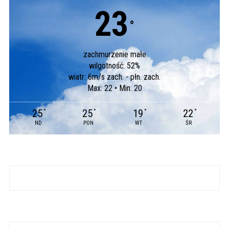
23
°
zachmurzenie małe
wilgotność: 52%
wiatr: 6m/s zach. - płn. zach.
Max: 22 • Min: 20
25
25
19
22
°
°
°
°
ND
PON
WT
ŚR