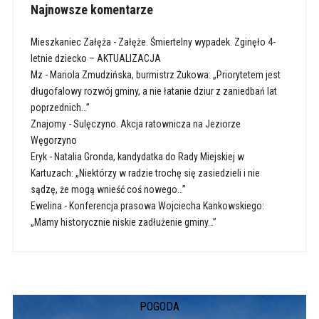
Najnowsze komentarze
Mieszkaniec Załęża
-
Załęże. Śmiertelny wypadek. Zginęło 4-
letnie dziecko – AKTUALIZACJA
Mz
-
Mariola Zmudzińska, burmistrz Żukowa: „Priorytetem jest
długofalowy rozwój gminy, a nie łatanie dziur z zaniedbań lat
poprzednich…”
Znajomy
-
Sulęczyno. Akcja ratownicza na Jeziorze
Węgorzyno
Eryk
-
Natalia Gronda, kandydatka do Rady Miejskiej w
Kartuzach: „Niektórzy w radzie trochę się zasiedzieli i nie
sądzę, że mogą wnieść coś nowego…”
Ewelina
-
Konferencja prasowa Wojciecha Kankowskiego:
„Mamy historycznie niskie zadłużenie gminy…”
POGODA