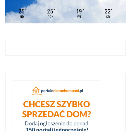
25
25
19
22
°
°
°
°
ND
PON
WT
ŚR