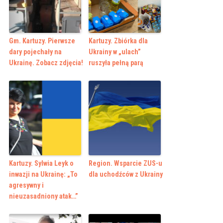
Gm. Kartuzy. Pierwsze
Kartuzy. Zbiórka dla
dary pojechały na
Ukrainy w „ulach”
Ukrainę. Zobacz zdjęcia!
ruszyła pełną parą
Kartuzy. Sylwia Leyk o
Region. Wsparcie ZUS-u
inwazji na Ukrainę: „To
dla uchodźców z Ukrainy
agresywny i
nieuzasadniony atak…”