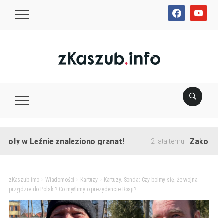
facebook
youtube
w Leźnie znaleziono granat!
Zakończono pr
2 lata temu
zKaszub.info
>
Wiadomości
>
Kartuzy
>
Kartuzy. Sonda: Czy boimy się, że wojna
przyjdzie do Polski? Co myślimy o prezydencie Rosji?