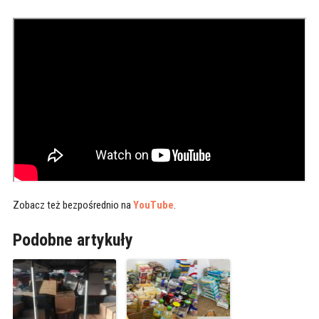
Zobacz też bezpośrednio na
YouTube
.
Podobne artykuły