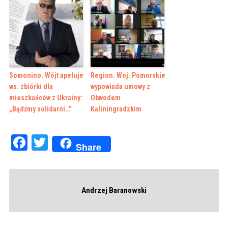
Somonino. Wójt apeluje
Region. Woj. Pomorskie
ws. zbiórki dla
wypowiada umowy z
mieszkańców z Ukrainy:
Obwodem
„Bądźmy solidarni…”
Kaliningradzkim
Facebook
Twitter
Share
Andrzej Baranowski