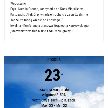
Węgorzyno
Eryk
-
Natalia Gronda, kandydatka do Rady Miejskiej w
Kartuzach: „Niektórzy w radzie trochę się zasiedzieli i nie
sądzę, że mogą wnieść coś nowego…”
Ewelina
-
Konferencja prasowa Wojciecha Kankowskiego:
„Mamy historycznie niskie zadłużenie gminy…”
POGODA
23
°
zachmurzenie małe
wilgotność: 50%
wiatr: 6m/s zach. - płn. zach.
Max: 23 • Min: 22