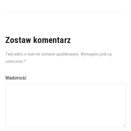
Zostaw komentarz
Twój adres e-mail nie zostanie opublikowany.
Wymagane pola są
oznaczone
*
Wiadomość