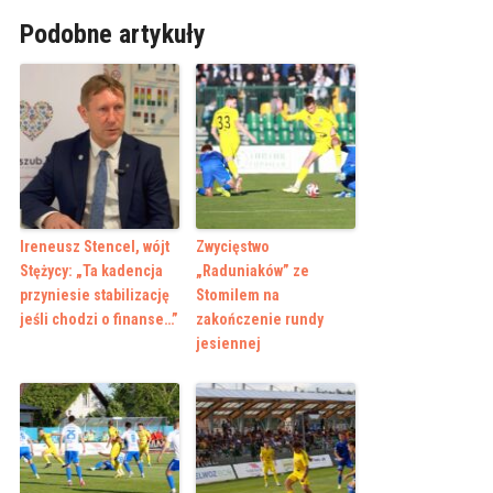
Podobne artykuły
Ireneusz Stencel, wójt
Zwycięstwo
Stężycy: „Ta kadencja
„Raduniaków” ze
przyniesie stabilizację
Stomilem na
jeśli chodzi o finanse…”
zakończenie rundy
jesiennej