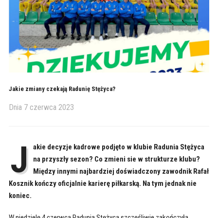
Jakie zmiany czekają Radunię Stężyca?
Dnia
7 czerwca 2023
J
akie decyzje kadrowe podjęto w klubie Radunia Stężyca
na przyszły sezon? Co zmieni sie w strukturze klubu?
Między innymi najbardziej doświadczony zawodnik Rafał
Kosznik kończy oficjalnie karierę piłkarską. Na tym jednak nie
koniec.
W niedzielę 4 czerwca Radunia Stężyca szczęśliwie zakończyła