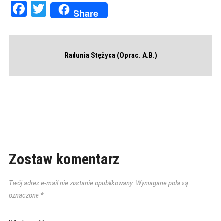
Facebook
Twitter
Share
Radunia Stężyca (Oprac. A.B.)
Zostaw komentarz
Twój adres e-mail nie zostanie opublikowany.
Wymagane pola są
oznaczone
*