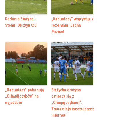
Radunia Stężyca –
„Raduniacy” wygrywają z
Stomil Olsztyn 0:0
rezerwami Lecha
Poznań
„Raduniacy” pokonują
Stężycka drużyna
„Olimpijczyków” na
zmierzy się z
wyjeździe
„Olimpijczykami”.
Transmisja meczu przez
internet