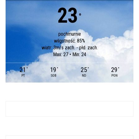
23
°
pochmurnie
wilgotność: 85%
wiatr: 3m/s zach. - płd. zach.
Max: 27 • Min: 24
21
19
25
29
°
°
°
°
PT
SOB
ND
PON