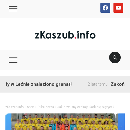
facebook
youtube
 Leźnie znaleziono granat!
Zakończono prz
2 lata temu
zKaszub.info
>
Sport
>
Piłka nożna
>
Jakie zmiany czekają Radunię Stężyca?