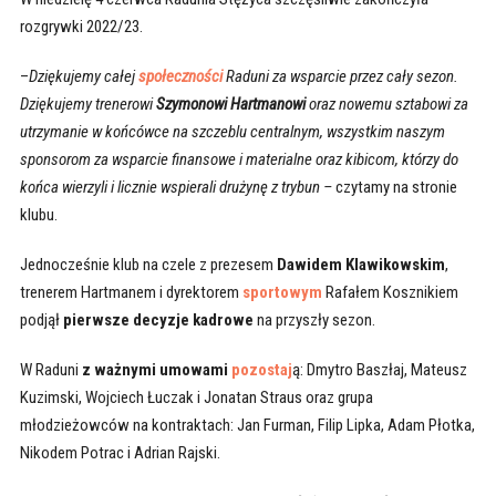
rozgrywki 2022/23.
–
Dziękujemy całej
społeczności
Raduni za wsparcie przez cały sezon.
Dziękujemy trenerowi
Szymonowi Hartmanowi
oraz nowemu sztabowi za
utrzymanie w końcówce na szczeblu centralnym, wszystkim naszym
sponsorom za wsparcie finansowe i materialne oraz kibicom, którzy do
końca wierzyli i licznie wspierali drużynę z trybun –
czytamy na stronie
klubu.
Jednocześnie klub na czele z prezesem
Dawidem Klawikowskim
,
trenerem Hartmanem i dyrektorem
sportowym
Rafałem Kosznikiem
podjął
pierwsze decyzje kadrowe
na przyszły sezon.
W Raduni
z ważnymi umowami
pozostaj
ą: Dmytro Baszłaj, Mateusz
Kuzimski, Wojciech Łuczak i Jonatan Straus oraz grupa
młodzieżowców na kontraktach: Jan Furman, Filip Lipka, Adam Płotka,
Nikodem Potrac i Adrian Rajski.