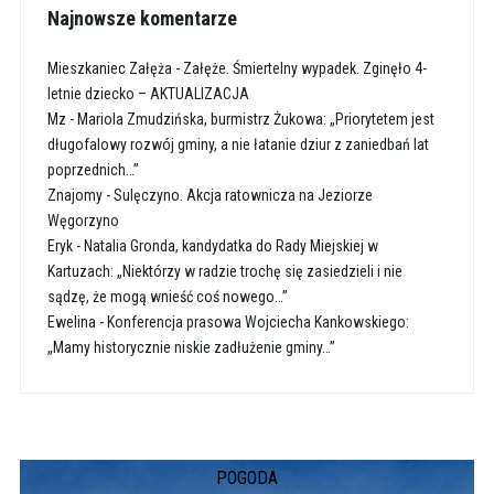
Najnowsze komentarze
Mieszkaniec Załęża
-
Załęże. Śmiertelny wypadek. Zginęło 4-
letnie dziecko – AKTUALIZACJA
Mz
-
Mariola Zmudzińska, burmistrz Żukowa: „Priorytetem jest
długofalowy rozwój gminy, a nie łatanie dziur z zaniedbań lat
poprzednich…”
Znajomy
-
Sulęczyno. Akcja ratownicza na Jeziorze
Węgorzyno
Eryk
-
Natalia Gronda, kandydatka do Rady Miejskiej w
Kartuzach: „Niektórzy w radzie trochę się zasiedzieli i nie
sądzę, że mogą wnieść coś nowego…”
Ewelina
-
Konferencja prasowa Wojciecha Kankowskiego:
„Mamy historycznie niskie zadłużenie gminy…”
POGODA