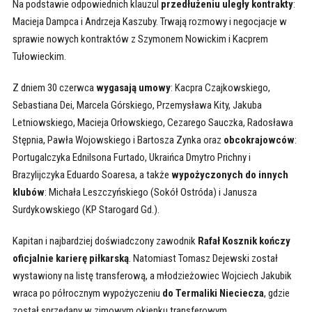
Na podstawie odpowiednich klauzul
przedłużeniu uległy kontrakty
:
Macieja Dampca i Andrzeja Kaszuby. Trwają rozmowy i negocjacje w
sprawie nowych kontraktów z Szymonem Nowickim i Kacprem
Tułowieckim.
Z dniem 30 czerwca
wygasają umowy
: Kacpra Czajkowskiego,
Sebastiana Dei, Marcela Górskiego, Przemysława Kity, Jakuba
Letniowskiego, Macieja Orłowskiego, Cezarego Sauczka, Radosława
Stępnia, Pawła Wojowskiego i Bartosza Zynka oraz
obcokrajowców
:
Portugalczyka Ednilsona Furtado, Ukraińca Dmytro Prichny i
Brazylijczyka Eduardo Soaresa, a także
wypożyczonych do innych
klubów
: Michała Leszczyńskiego (Sokół Ostróda) i Janusza
Surdykowskiego (KP Starogard Gd.).
Kapitan i najbardziej doświadczony zawodnik
Rafał Kosznik kończy
oficjalnie karierę piłkarską
. Natomiast Tomasz Dejewski został
wystawiony na listę transferową, a młodzieżowiec Wojciech Jakubik
wraca po półrocznym wypożyczeniu
do Termaliki Nieciecza
, gdzie
został sprzedany w zimowym okienku transferowym.