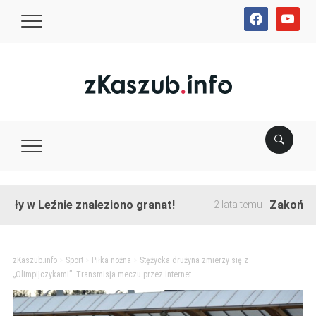
facebook
youtube
Leźnie znaleziono granat!
Zakończono prz
2 lata temu
zKaszub.info
>
Sport
>
Piłka nożna
>
Stężycka drużyna zmierzy się z
„Olimpijczykami”. Transmisja meczu przez internet