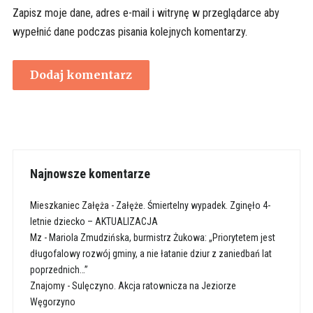
Zapisz moje dane, adres e-mail i witrynę w przeglądarce aby
wypełnić dane podczas pisania kolejnych komentarzy.
Najnowsze komentarze
Mieszkaniec Załęża
-
Załęże. Śmiertelny wypadek. Zginęło 4-
letnie dziecko – AKTUALIZACJA
Mz
-
Mariola Zmudzińska, burmistrz Żukowa: „Priorytetem jest
długofalowy rozwój gminy, a nie łatanie dziur z zaniedbań lat
poprzednich…”
Znajomy
-
Sulęczyno. Akcja ratownicza na Jeziorze
Węgorzyno