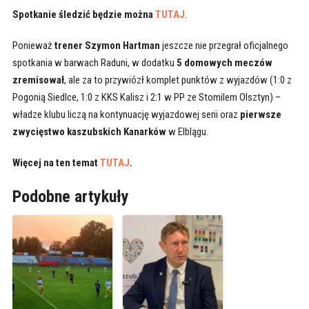
Spotkanie śledzić będzie można
TUTAJ
.
Ponieważ
trener Szymon Hartman
jeszcze nie przegrał oficjalnego
spotkania w barwach Raduni, w dodatku
5 domowych meczów
zremisował
, ale za to przywiózł komplet punktów z wyjazdów (1:0 z
Pogonią Siedlce, 1:0 z KKS Kalisz i 2:1 w PP ze Stomilem Olsztyn) –
władze klubu liczą na kontynuację wyjazdowej serii oraz
pierwsze
zwycięstwo kaszubskich Kanarków
w Elblągu.
Więcej na ten temat
TUTAJ
.
Podobne artykuły