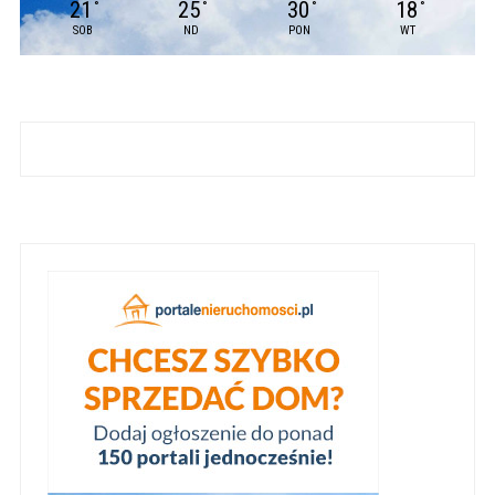
21
25
30
18
°
°
°
°
SOB
ND
PON
WT