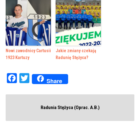
Nowi zawodnicy Cartusii
Jakie zmiany czekają
1923 Kartuzy
Radunię Stężyca?
Facebook
Twitter
Share
Radunia Stężyca (Oprac. A.B.)