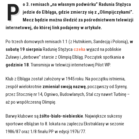
P
o 3. remisach „na własnym podwórku” Radunia Stężyca
jedzie do Elbląga, gdzie zmierzy się z „Olimpijczykami”.
Mecz będzie można śledzić za pośrednictwem telewizji
internetowej, do której link podajemy w artykule.
Po trzech domowych remisach 1:1 (z Hutnikiem, Sandecją i Polonią),
w
sobotę 19 sierpnia
Radunię Stężyca
czeka
wyjazd na pobliskie
Żuławy i „derbowe” starcie z Olimpią Elbląg. Początek spotkania
o
godzinie 18
. Transmisja w telewizji internetowej Pilot WP.
Klub z Elbląga został założony w 1945 roku. Na początku istnienia,
zespół wielokrotnie
zmieniał swoją nazwę
, począwszy od Syreny,
przez Stocznię nr 14, Ogniwo, Budowlanych, Stal czy nawet Turbinę –
aż po współczesną Olimpię.
Barwy klubowe są
żółto-biało-niebieskie
. Największe sukcesy
sportowe elblążan to 8. lokata na zapleczu Ekstraklasy w sezonie
1986/87 oraz 1/8 finału PP w edycji 1976/77.