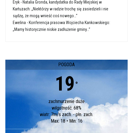
Eryk
-
Natalia Gronda, kandydatka do Rady Miejskiej w
Kartuzach: „Niektórzy w radzie trochę się zasiedzieli i nie
sądzę, że mogą wnieść coś nowego…”
Ewelina
-
Konferencja prasowa Wojciecha Kankowskiego:
„Mamy historycznie niskie zadłużenie gminy…”
POGODA
19
°
zachmurzenie duże
wilgotność: 68%
wiatr: 7m/s zach. - płn. zach.
Max: 18 • Min: 16