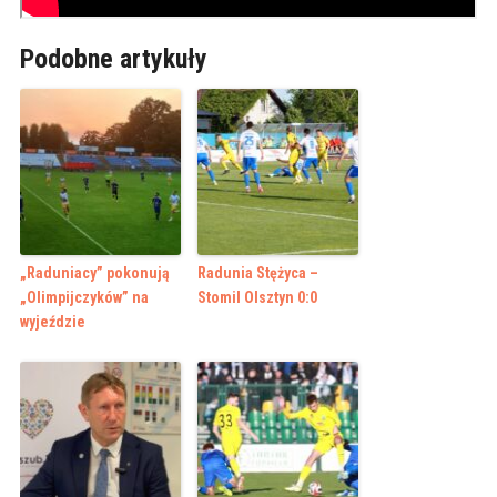
Podobne artykuły
„Raduniacy” pokonują
Radunia Stężyca –
„Olimpijczyków” na
Stomil Olsztyn 0:0
wyjeździe