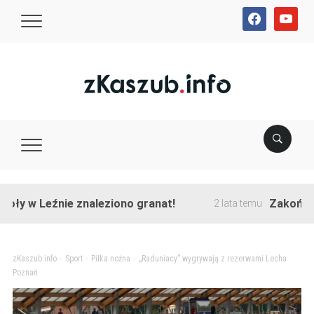
facebook
youtube
 Leźnie znaleziono granat!
Zakończono pr
2 lata temu
zKaszub.info
>
Sport
>
Piłka nożna
>
„Raduniacy” wygrywają z rezerwami Lecha
Poznań