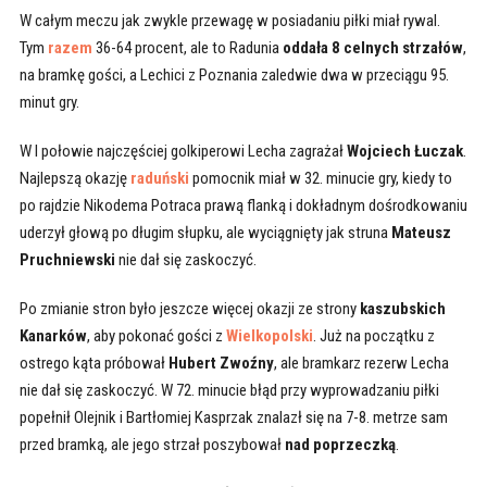
W całym meczu jak zwykle przewagę w posiadaniu piłki miał rywal.
Tym
razem
36-64 procent, ale to Radunia
oddała 8 celnych strzałów
,
na bramkę gości, a Lechici z Poznania zaledwie dwa w przeciągu 95.
minut gry.
W I połowie najczęściej golkiperowi Lecha zagrażał
Wojciech Łuczak
.
Najlepszą okazję
raduński
pomocnik miał w 32. minucie gry, kiedy to
po rajdzie Nikodema Potraca prawą flanką i dokładnym dośrodkowaniu
uderzył głową po długim słupku, ale wyciągnięty jak struna
Mateusz
Pruchniewski
nie dał się zaskoczyć.
Po zmianie stron było jeszcze więcej okazji ze strony
kaszubskich
Kanarków
, aby pokonać gości z
Wielkopolski
. Już na początku z
ostrego kąta próbował
Hubert Zwoźny
, ale bramkarz rezerw Lecha
nie dał się zaskoczyć. W 72. minucie błąd przy wyprowadzaniu piłki
popełnił Olejnik i Bartłomiej Kasprzak znalazł się na 7-8. metrze sam
przed bramką, ale jego strzał poszybował
nad poprzeczką
.