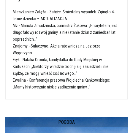
Mieszkaniec Załęża
-
Załęże. Śmiertelny wypadek. Zginęło 4-
letnie dziecko – AKTUALIZACJA
Mz
-
Mariola Zmudzińska, burmistrz Żukowa: „Priorytetem jest
długofalowy rozwój gminy, a nie łatanie dziur z zaniedbań lat
poprzednich…”
Znajomy
-
Sulęczyno. Akcja ratownicza na Jeziorze
Węgorzyno
Eryk
-
Natalia Gronda, kandydatka do Rady Miejskiej w
Kartuzach: „Niektórzy w radzie trochę się zasiedzieli i nie
sądzę, że mogą wnieść coś nowego…”
Ewelina
-
Konferencja prasowa Wojciecha Kankowskiego:
„Mamy historycznie niskie zadłużenie gminy…”
POGODA