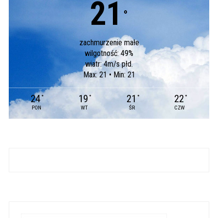
21
°
zachmurzenie małe
wilgotność: 49%
wiatr: 4m/s płd.
Max: 21 • Min: 21
24
19
21
22
°
°
°
°
PON
WT
ŚR
CZW