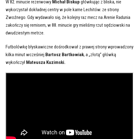
W 82. minucie rezerwowy
Michał Biskup
główkując z bliska, nie
wykorzystał dokładnej centry w pole karne Lechitów. ze strony
Zwoźnego. Gdy wydawało się, że kolejny raz mecz na Arenie Radunia
zakończy się remisem, w 88. minucie gry mieliśmy rzut sędziowski na
dwudziestym metrze.
Futbolówkę błyskawiczne dośrodkował z prawej strony wprowadzony
kilka minut wcześniej
Bartosz Bartkowiak
, a „złotą” główką
wykończył
Mateusza Kuzimski.