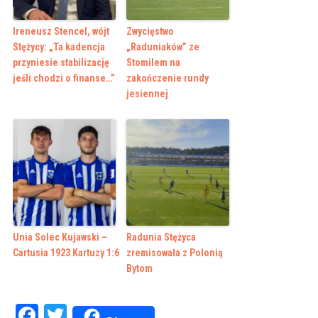
Ireneusz Stencel, wójt
Zwycięstwo
Stężycy: „Ta kadencja
„Raduniaków” ze
przyniesie stabilizację
Stomilem na
jeśli chodzi o finanse…”
zakończenie rundy
jesiennej
Unia Solec Kujawski –
Radunia Stężyca
Cartusia 1923 Kartuzy 1:6
zremisowała z Polonią
Bytom
Facebook
Twitter