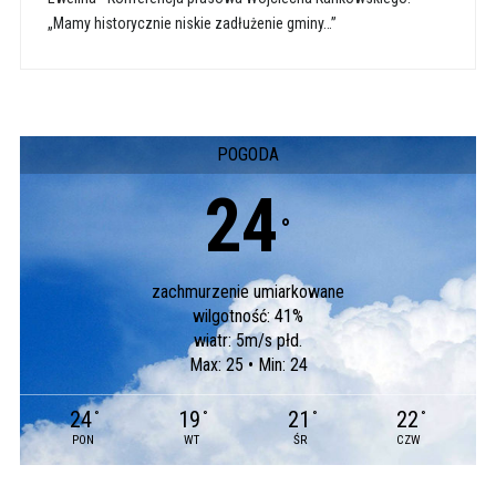
„Mamy historycznie niskie zadłużenie gminy…”
POGODA
24
°
zachmurzenie umiarkowane
wilgotność: 41%
wiatr: 5m/s płd.
Max: 25 • Min: 24
24
19
21
22
°
°
°
°
PON
WT
ŚR
CZW