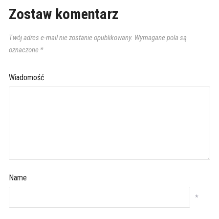
Zostaw komentarz
Twój adres e-mail nie zostanie opublikowany.
Wymagane pola są
oznaczone
*
Wiadomość
Name
*