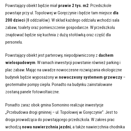
Powstający obiekt będzie miał
prawie 2 tys. m2
. Przedszkole
powstaje przy ul. Topolowej w Goręczynie i będzie tam miejsce
dla
200 dzieci
(8 oddziałów). W skład każdego oddziału wchodzi sala
zabaw, toalety oraz pomieszczenie gospodarcze. W przedszkolu
znajdować będzie się kuchnia z dużą stołówką oraz część dla
personelu.
Powstający obiekt jest parterowy, niepodpiwniczony z
dachem
wielospadowym
. W ramach inwestycji powstanie również parking i
plac zabaw. Mając na uwadze nowoczesne rozwiązania ekologiczne
budynek będzie wyposażony w
nowoczesny systemem grzewczy
–
geotermalne pompy ciepła. Ponadto na budynku zainstalowane
zostaną panele fotowoltaiczne.
Ponadto zaraz obok gmina Somonino realizuje inwestycje
„Przebudowa drogi gminnej – ul. Topolowej w Goręczynie”. Jest to
droga prowadząca do powstającego przedszkola. W zakres prac
wchodzą
nowa nawierzchnia jezdni
, a także nawierzchnia chodnika