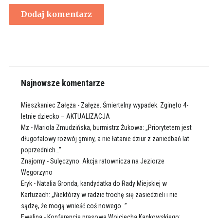
Najnowsze komentarze
Mieszkaniec Załęża
-
Załęże. Śmiertelny wypadek. Zginęło 4-
letnie dziecko – AKTUALIZACJA
Mz
-
Mariola Zmudzińska, burmistrz Żukowa: „Priorytetem jest
długofalowy rozwój gminy, a nie łatanie dziur z zaniedbań lat
poprzednich…”
Znajomy
-
Sulęczyno. Akcja ratownicza na Jeziorze
Węgorzyno
Eryk
-
Natalia Gronda, kandydatka do Rady Miejskiej w
Kartuzach: „Niektórzy w radzie trochę się zasiedzieli i nie
sądzę, że mogą wnieść coś nowego…”
Ewelina
-
Konferencja prasowa Wojciecha Kankowskiego: