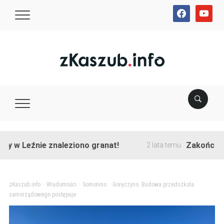
facebook
youtube
źnie znaleziono granat!
Zakończono przeb
2 lata temu
zKaszub.info
>
Wiadomości
>
Somonino
>
Goręczyno. Budowa przedszkola
samorządowego postępuje