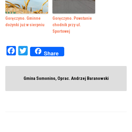
Goręczyno. Gminne
Goręczyno. Powstanie
dożynki już w sierpniu
chodnik przy ul.
Sportowej
Facebook
Twitter
Share
Gmina Somonino, Oprac. Andrzej Baranowski