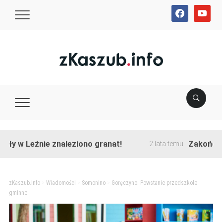
facebook
youtube
Leźnie znaleziono granat!
Zakończono prze
2 lata temu
zKaszub.info
>
Wiadomości
>
Somonino
>
Goręczyno. Powstanie przedszkole
gminne