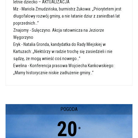
letnie dziecko – AKTUALIZACJA
Mz
-
Mariola Zmudzińska, burmistrz Żukowa: „Priorytetem jest
długofalowy rozwój gminy, a nie łatanie dziur z zaniedbań lat
poprzednich…”
Znajomy
-
Sulęczyno. Akcja ratownicza na Jeziorze
Węgorzyno
Eryk
-
Natalia Gronda, kandydatka do Rady Miejskiej w
Kartuzach: „Niektórzy w radzie trochę się zasiedzieli i nie
sądzę, że mogą wnieść coś nowego…”
Ewelina
-
Konferencja prasowa Wojciecha Kankowskiego:
„Mamy historycznie niskie zadłużenie gminy…”
POGODA
20
°