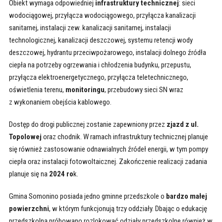
Obiekt wymaga odpowiedniej
infrastruktury technicznej
: sieci
wodociągowej, przyłącza wodociągowego, przyłącza kanalizacji
sanitarnej, instalacji zew. kanalizacji sanitarnej, instalacji
technologicznej, kanalizacji deszczowej, systemu retencji wody
deszczowej, hydrantu przeciwpożarowego, instalacji dolnego źródła
ciepła na potrzeby ogrzewania i chłodzenia budynku, przepustu,
przyłącza elektroenergetycznego, przyłącza teletechnicznego,
oświetlenia terenu,
monitoringu
, przebudowy sieci SN wraz
z wykonaniem obejścia kablowego.
Dostęp do drogi publicznej zostanie zapewniony przez
zjazd z ul.
Topolowej
oraz chodnik. W ramach infrastruktury technicznej planuje
się również zastosowanie odnawialnych źródeł energii, w tym pompy
ciepła oraz instalacji fotowoltaicznej. Zakończenie realizacji zadania
planuje się na
2024 ro
k.
Gmina Somonino posiada jedno gminne przedszkole o
bardzo małej
powierzchni
, w którym funkcjonują trzy oddziały. Dbając o edukację
przedszkolną próbowano rozlokować odziały przedszkolne również w