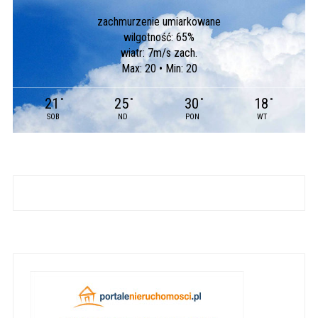
zachmurzenie umiarkowane
wilgotność: 65%
wiatr: 7m/s zach.
Max: 20 • Min: 20
21
25
30
18
°
°
°
°
SOB
ND
PON
WT