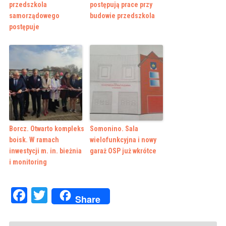
przedszkola
postępują prace przy
samorządowego
budowie przedszkola
postępuje
Borcz. Otwarto kompleks
Somonino. Sala
boisk. W ramach
wielofunkcyjna i nowy
inwestycji m. in. bieżnia
garaż OSP już wkrótce
i monitoring
Facebook
Twitter
Share