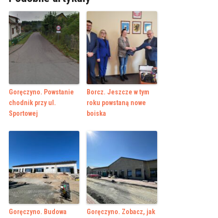
Goręczyno. Powstanie
Borcz. Jeszcze w tym
chodnik przy ul.
roku powstaną nowe
Sportowej
boiska
Goręczyno. Budowa
Goręczyno. Zobacz, jak