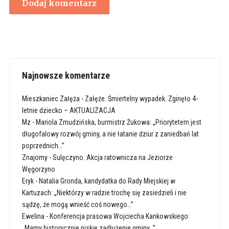
Najnowsze komentarze
Mieszkaniec Załęża
-
Załęże. Śmiertelny wypadek. Zginęło 4-
letnie dziecko – AKTUALIZACJA
Mz
-
Mariola Zmudzińska, burmistrz Żukowa: „Priorytetem jest
długofalowy rozwój gminy, a nie łatanie dziur z zaniedbań lat
poprzednich…”
Znajomy
-
Sulęczyno. Akcja ratownicza na Jeziorze
Węgorzyno
Eryk
-
Natalia Gronda, kandydatka do Rady Miejskiej w
Kartuzach: „Niektórzy w radzie trochę się zasiedzieli i nie
sądzę, że mogą wnieść coś nowego…”
Ewelina
-
Konferencja prasowa Wojciecha Kankowskiego:
„Mamy historycznie niskie zadłużenie gminy…”