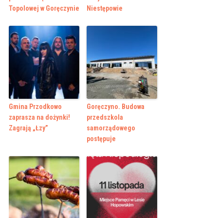
Topolowej w Goręczynie
Niestępowie
Gmina Przodkowo
Goręczyno. Budowa
zaprasza na dożynki!
przedszkola
Zagrają „Łzy”
samorządowego
postępuje