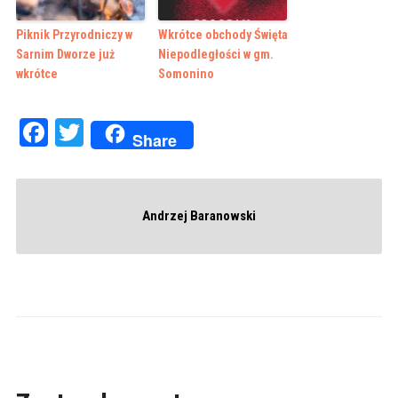
Piknik Przyrodniczy w
Wkrótce obchody Święta
Sarnim Dworze już
Niepodległości w gm.
wkrótce
Somonino
Facebook
Twitter
Share
Andrzej Baranowski