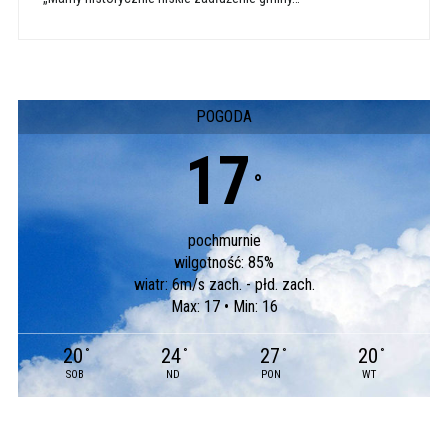
POGODA
17
°
pochmurnie
wilgotność: 85%
wiatr: 6m/s zach. - płd. zach.
Max: 17 • Min: 16
20
24
27
20
°
°
°
°
SOB
ND
PON
WT