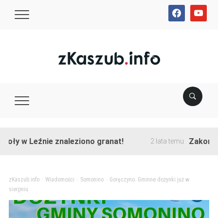
facebook
youtube
Leźnie znaleziono granat!
Zakończono prz
2 lata temu
zKaszub.info
>
Wiadomości
>
Somonino
>
Goręczyno. Gminne dożynki już w
sierpniu