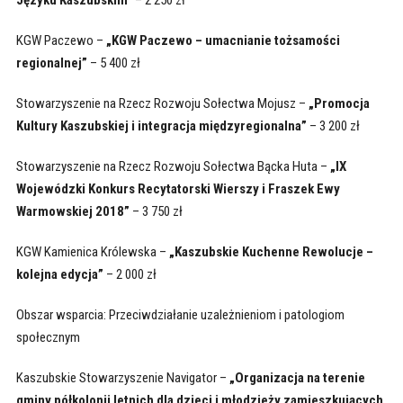
KGW Paczewo –
„KGW Paczewo – umacnianie tożsamości
regionalnej”
– 5 400 zł
Stowarzyszenie na Rzecz Rozwoju Sołectwa Mojusz –
„Promocja
Kultury Kaszubskiej i integracja międzyregionalna”
– 3 200 zł
Stowarzyszenie na Rzecz Rozwoju Sołectwa Bącka Huta –
„IX
Wojewódzki Konkurs Recytatorski Wierszy i Fraszek Ewy
Warmowskiej 2018”
– 3 750 zł
KGW Kamienica Królewska –
„Kaszubskie Kuchenne Rewolucje –
kolejna edycja”
– 2 000 zł
Obszar wsparcia: Przeciwdziałanie uzależnieniom i patologiom
społecznym
Kaszubskie Stowarzyszenie Navigator –
„Organizacja na terenie
gminy półkolonii letnich dla dzieci i młodzieży zamieszkujących