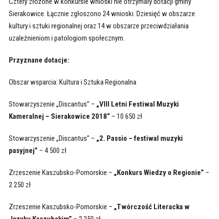
Cztery złożone w konkursie wnioski nie otrzymały dotacji gminy
Sierakowice. Łącznie zgłoszono 24 wnioski. Dziesięć w obszarze
kultury i sztuki regionalnej oraz 14 w obszarze przeciwdziałania
uzależnieniom i patologiom społecznym.
Przyznane dotacje:
Obszar wsparcia: Kultura i Sztuka Regionalna
Stowarzyszenie „Discantus” –
„VIII Letni Festiwal Muzyki
Kameralnej – Sierakowice 2018”
– 10 650 zł
Stowarzyszenie „Discantus” –
„2. Passio – festiwal muzyki
pasyjnej”
– 4 500 zł
Zrzeszenie Kaszubsko-Pomorskie –
„Konkurs Wiedzy o Regionie”
–
2 250 zł
Zrzeszenie Kaszubsko-Pomorskie –
„Twórczość Literacka w
Języku Kaszubskim”
– 2 250 zł