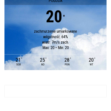
POGODA
20
°
zachmurzenie umiarkowane
wilgotność: 64%
wiatr: 7m/s zach.
Max: 20 • Min: 20
21
25
28
20
°
°
°
°
SOB
ND
PON
WT