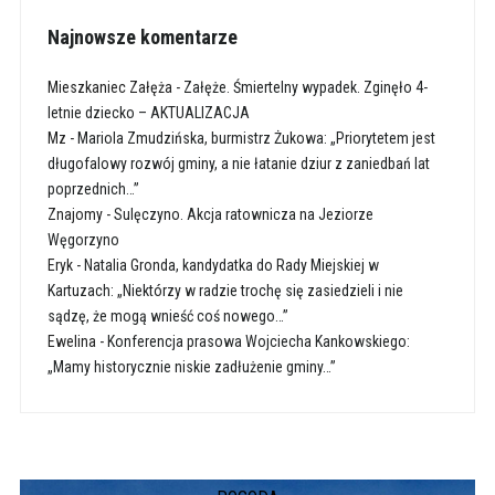
Najnowsze komentarze
Mieszkaniec Załęża
-
Załęże. Śmiertelny wypadek. Zginęło 4-
letnie dziecko – AKTUALIZACJA
Mz
-
Mariola Zmudzińska, burmistrz Żukowa: „Priorytetem jest
długofalowy rozwój gminy, a nie łatanie dziur z zaniedbań lat
poprzednich…”
Znajomy
-
Sulęczyno. Akcja ratownicza na Jeziorze
Węgorzyno
Eryk
-
Natalia Gronda, kandydatka do Rady Miejskiej w
Kartuzach: „Niektórzy w radzie trochę się zasiedzieli i nie
sądzę, że mogą wnieść coś nowego…”
Ewelina
-
Konferencja prasowa Wojciecha Kankowskiego:
„Mamy historycznie niskie zadłużenie gminy…”