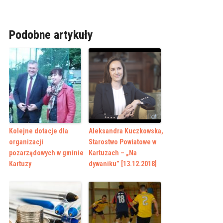
Podobne artykuły
Kolejne dotacje dla
Aleksandra Kuczkowska,
organizacji
Starostwo Powiatowe w
pozarządowych w gminie
Kartuzach – „Na
Kartuzy
dywaniku” [13.12.2018]