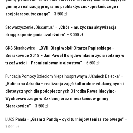
gminę z realizacją programu profilaktyczno-opiekuńczego i
socjoterapeutycznego”
– 3 500 zł
Stowarzyszenie „Discantus” –
„Chór – muzyczna aktywizacja
drogą zapobiegania uzależnień”
– 3 000 zł
GKS Sierakowice –
„XVIII Biegi wokół Ołtarza Papieskiego –
Sierakowice 2018 – Jan Paweł II orędownikiem życia rodziny w
trzeźwości – Promieniowanie ojcostwa”
– 5 500 zł
Fundacja Pomocy Dzieciom Niepełnosprawnym „Uśmiech Dziecka” –
„Kulinarna Arkadia – realizacja zajęć kulturalno-edukacyjnych i
dietetycznych dla podopiecznych Ośrodka Rewalidacyjno-
Wychowawczego w Szklanej oraz mieszkańców gminy
Sierakowice”
– 3 500 zł
LUKS Panda –
„Gram z Pandą – cykl turniejów tenisa stołowego”
–
2 000 zł