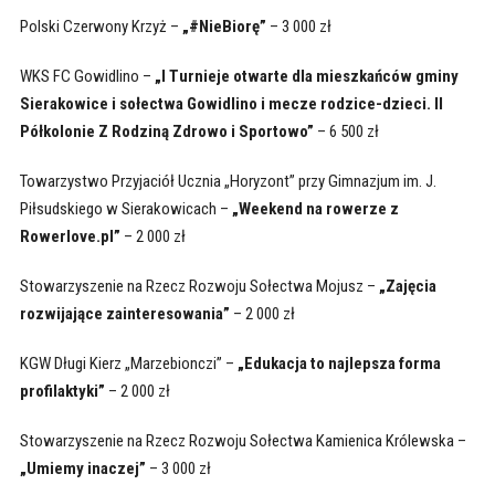
Polski Czerwony Krzyż –
„#NieBiorę”
– 3 000 zł
WKS FC Gowidlino –
„I Turnieje otwarte dla mieszkańców gminy
Sierakowice i sołectwa Gowidlino i mecze rodzice-dzieci. II
Półkolonie Z Rodziną Zdrowo i Sportowo”
– 6 500 zł
Towarzystwo Przyjaciół Ucznia „Horyzont” przy Gimnazjum im. J.
Piłsudskiego w Sierakowicach –
„Weekend na rowerze z
Rowerlove.pl”
– 2 000 zł
Stowarzyszenie na Rzecz Rozwoju Sołectwa Mojusz –
„Zajęcia
rozwijające zainteresowania”
– 2 000 zł
KGW Długi Kierz „Marzebionczi” –
„Edukacja to najlepsza forma
profilaktyki”
– 2 000 zł
Stowarzyszenie na Rzecz Rozwoju Sołectwa Kamienica Królewska –
„Umiemy inaczej”
– 3 000 zł