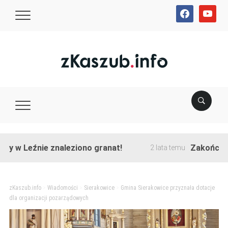
facebook
youtube
źnie znaleziono granat!
Zakończono przeb
2 lata temu
zKaszub.info
>
Wiadomości
>
Sierakowice
>
Gmina Sierakowice przyznała dotacje
dla organizacji pozarządowych