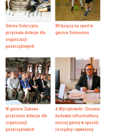
Gmina Sulęczyno
80 tysięcy na sport w
przyznała dotacje dla
gminie Somonino
organizacji
pozarządowych
W gminie Żukowo
A.Wyrzykowski: Chcemy
przyznano dotacje dla
budować infrastrukturę
organizacji
naszej gminy w sposób
pozarządowych
rozsądny i wyważony