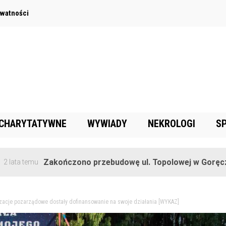
ywatności
 CHARYTATYWNE
WYWIADY
NEKROLOGI
S
Zakończono przebudowę ul. Topolowej w Goręczynie
u
izacje pozarządowe dostały dofinansowanie na swoje działania [WYKAZ]