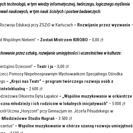
ych technologii, w tym wiedzy informatycznej, twórczego, logicznego myślenia
sowań naukowych, w tym nauk ścisłych i postaw badawczych:
 Rozwoju Edukacji przy ZSZiO w Kartuzach
– Rozwijanie przez wyzwanie
od Wspólnym Niebem”
– Zostań Mistrzem KIROBO
– 0,00 zł
chowanie przez sztukę, rozwijanie umiejętności i uczestnictwa w kulturze:
ierżążno Dzieciom”
– Teatr i ja
– 0,00 zł
 rzecz Pomocy Niepełnosprawnym Wychowankom Specjalnego Ośrodka
ego
– „Kręci nas Teatr” – program twórczego rozwoju osób z
intelektualną
– 2 600 zł
dzieżowa Orkiestra Dęta Łapalice
– „Wspólne muzykowanie w orkiestrze
eczna młodzieży i ich rodziców w lokalnych inicjatywach”
– 5 000 zł
iół Ucznia „Horyzont” przy Gimnazjum im. Józefa Piłsudskiego w
 Młodzieżowe Studio Nagrań
– 3 500 zł
scantus”
– Wspólne muzykowanie w chórze szansą rozwoju umiejętnoś