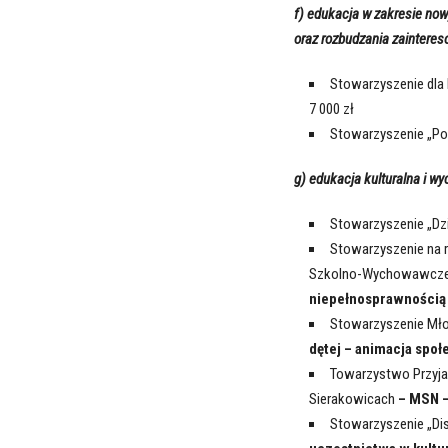
f) edukacja w zakresie now
oraz rozbudzania zaintere
Stowarzyszenie dla
7 000 zł
Stowarzyszenie „P
g) edukacja kulturalna i wy
Stowarzyszenie „Dz
Stowarzyszenie na
Szkolno-Wychowawcz
niepełnosprawnością 
Stowarzyszenie Mło
dętej – animacja społ
Towarzystwo Przyjac
Sierakowicach
– MSN –
Stowarzyszenie „Di