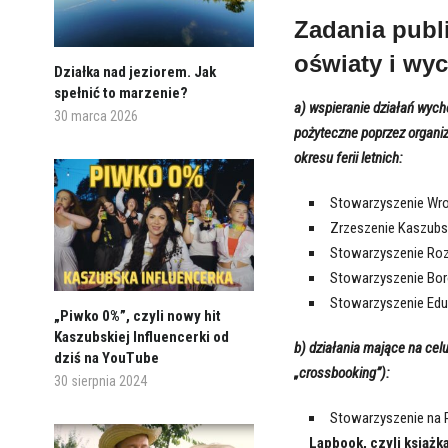
Zadania publi
oświaty i wy
Działka nad jeziorem. Jak
spełnić to marzenie?
a) wspieranie działań wyc
30 marca 2026
pożyteczne poprzez organi
okresu ferii letnich:
Stowarzyszenie Wro
Zrzeszenie Kaszub
Stowarzyszenie Ro
Stowarzyszenie Bor
Stowarzyszenie Eduk
„Piwko 0%”, czyli nowy hit
Kaszubskiej Influencerki od
b) działania mające na celu
dziś na YouTube
„crossbooking”):
30 sierpnia 2024
Stowarzyszenie na R
Lapbook, czyli książ