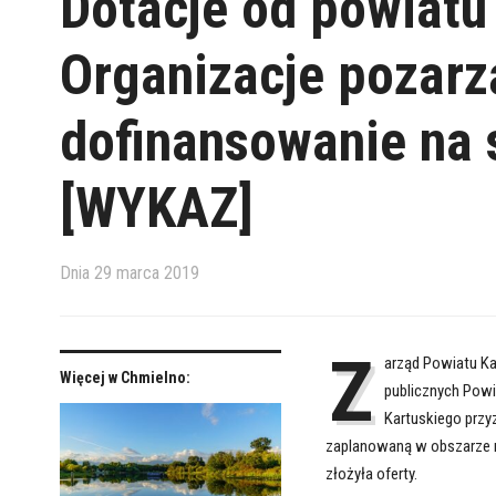
Dotacje od powiatu
Organizacje pozarz
dofinansowanie na 
[WYKAZ]
Dnia
29 marca 2019
Z
arząd Powiatu Kar
Więcej w Chmielno:
publicznych Powi
Kartuskiego przyz
zaplanowaną w obszarze r
złożyła oferty.