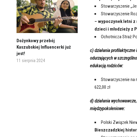
Stowarzyszenie „J
Stowarzyszenie Ro
– wypoczynek letni z 
dzieci i młodzieży z 
Ochotnicza Straż P
Dożynkowy przebój
Kaszubskiej Influencerki już
c) działania profilaktyczne
jest!
odurzających w szczególnośc
11 sierpnia 2024
edukacją rodziców:
Stowarzyszenie na 
622,00 zł
d) działania wychowawcze, 
międzypokoleniowe:
Polski Związek Ni
Bieszczadzkiej histor