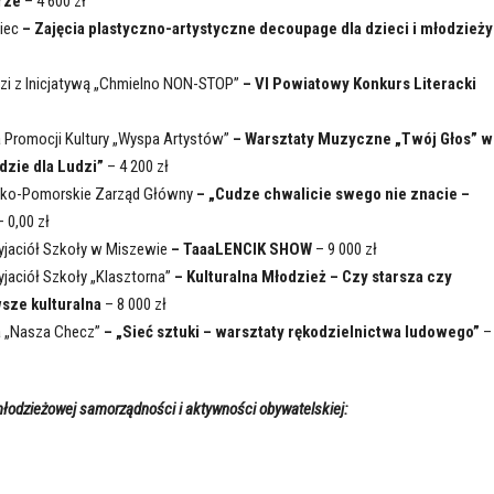
rze
– 4 600 zł
niec
– Zajęcia plastyczno-artystyczne decoupage dla dzieci i młodzieży
zi z Inicjatywą „Chmielno NON-STOP”
– VI Powiatowy Konkurs Literacki
 Promocji Kultury „Wyspa Artystów”
– Warsztaty Muzyczne „Twój Głos” w
dzie dla Ludzi”
– 4 200 zł
sko-Pomorskie Zarząd Główny
– „Cudze chwalicie swego nie znacie –
 0,00 zł
yjaciół Szkoły w Miszewie
– TaaaLENCIK SHOW
– 9 000 zł
jaciół Szkoły „Klasztorna”
– Kulturalna Młodzież – Czy starsza czy
sze kulturalna
– 8 000 zł
a „Nasza Checz”
– „Sieć sztuki – warsztaty rękodzielnictwa ludowego”
–
młodzieżowej samorządności i aktywności obywatelskiej: