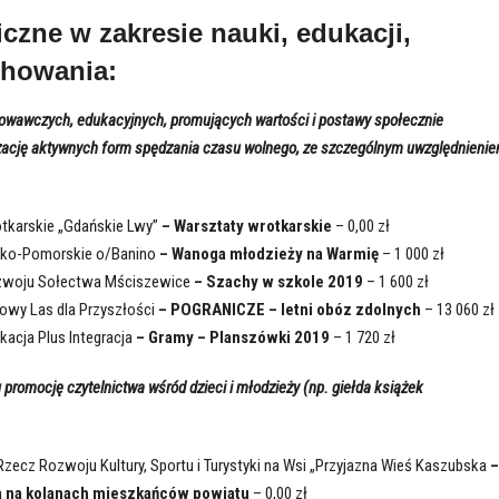
czne w zakresie nauki, edukacji,
chowania:
howawczych, edukacyjnych, promujących wartości i postawy społecznie
zację aktywnych form spędzania czasu wolnego, ze szczególnym uwzględnieni
tkarskie „Gdańskie Lwy”
– Warsztaty wrotkarskie
– 0,00 zł
sko-Pomorskie o/Banino
– Wanoga młodzieży na Warmię
– 1 000 zł
zwoju Sołectwa Mściszewice
– Szachy w szkole 2019
– 1 600 zł
owy Las dla Przyszłości
– POGRANICZE – letni obóz zdolnych
– 13 060 zł
acja Plus Integracja
– Gramy – Planszówki 2019
– 1 720 zł
 promocję czytelnictwa wśród dzieci i młodzieży (np. giełda książek
zecz Rozwoju Kultury, Sportu i Turystyki na Wsi „Przyjazna Wieś Kaszubska
–
ka na kolanach mieszkańców powiatu
– 0,00 zł