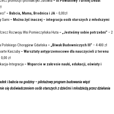
zecz promocji i profilaktyki zdrowia
– III Powiatowy Turniej Debat
ł
eci”
– Babcia, Mama, Brodnica i JA
– 0,00zł
cy Sami
– Można żyć inaczej – integracja osób starszych z młodszymi
Rzecz Rozwoju Wsi Pomieczyńska Huta
– „Jesteśmy sobie potrzebni”
– 2
a Polskiego Chorągiew Gdańska
– „Biwak Budowniczych III”
– 4 400 zł
warte Kaszuby
– Warsztaty antyprzemocowe dla nauczycieli z terenu
 0,00 zł
acja-Integracja
– Wsparcie w zakresie nauki, edukacji, oświaty i
iadek i babcia na godziny – pilotażowy program budowania więzi
nie się doświadczeniem osób starszych z dziećmi i młodzieżą przez działania