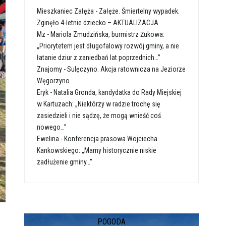
Mieszkaniec Załęża
-
Załęże. Śmiertelny wypadek.
Zginęło 4-letnie dziecko – AKTUALIZACJA
Mz
-
Mariola Zmudzińska, burmistrz Żukowa:
„Priorytetem jest długofalowy rozwój gminy, a nie
łatanie dziur z zaniedbań lat poprzednich…”
Znajomy
-
Sulęczyno. Akcja ratownicza na Jeziorze
Węgorzyno
Eryk
-
Natalia Gronda, kandydatka do Rady Miejskiej
w Kartuzach: „Niektórzy w radzie trochę się
zasiedzieli i nie sądzę, że mogą wnieść coś
nowego…”
Ewelina
-
Konferencja prasowa Wojciecha
Kankowskiego: „Mamy historycznie niskie
zadłużenie gminy…”
POGODA