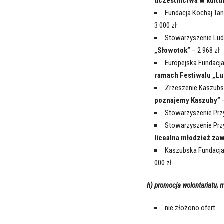
uczestnictwa w kultu
Fundacja Kochaj Ta
3 000 zł
Stowarzyszenie Lud
„Słowotok”
– 2 968 zł
Europejska Fundacja
ramach Festiwalu „Lu
Zrzeszenie Kaszub
poznajemy Kaszuby”
–
Stowarzyszenie Prz
Stowarzyszenie Przy
licealna młodzież zaw
Kaszubska Fundacj
000 zł
h) promocja wolontariatu, 
nie złożono ofert