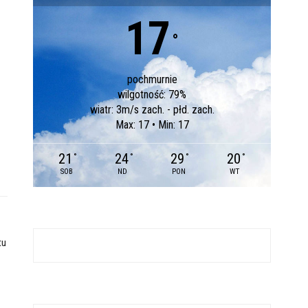
17
°
pochmurnie
wilgotność: 79%
wiatr: 3m/s zach. - płd. zach.
Max: 17 • Min: 17
21
24
29
20
°
°
°
°
SOB
ND
PON
WT
tu