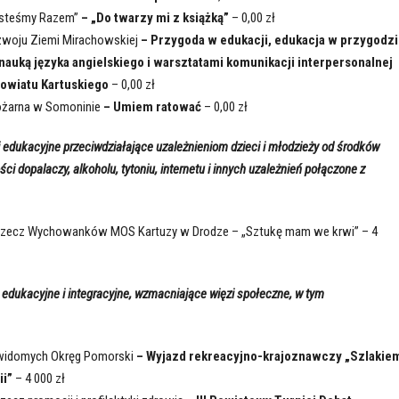
esteśmy Razem”
– „Do twarzy mi z książką”
– 0,00 zł
zwoju Ziemi Mirachowskiej
– Przygoda w edukacji, edukacja w przygodzi
nauką języka angielskiego i warsztatami komunikacji interpersonalnej
Powiatu Kartuskiego
– 0,00 zł
ożarna w Somoninie
– Umiem ratować
– 0,00 zł
 i edukacyjne przeciwdziałające uzależnieniom dzieci i młodzieży od środków
i dopalaczy, alkoholu, tytoniu, internetu i innych uzależnień połączone z
rzecz Wychowanków MOS Kartuzy w Drodze – „Sztukę mam we krwi” – 4
edukacyjne i integracyjne, wzmacniające więzi społeczne, w tym
ewidomych Okręg Pomorski
– Wyjazd rekreacyjno-krajoznawczy „Szlakie
ii”
– 4 000 zł