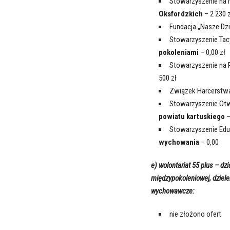
Stowarzyszenie na r
Oksfordzkich
– 2 230 z
Fundacja „Nasze Dzi
Stowarzyszenie Ta
pokoleniami
– 0,00 zł
Stowarzyszenie na 
500 zł
Związek Harcerstw
Stowarzyszenie Ot
powiatu kartuskiego
–
Stowarzyszenie Eduk
wychowania
– 0,00
e) wolontariat 55 plus – dz
międzypokoleniowej, dziele
wychowawcze:
nie złożono ofert