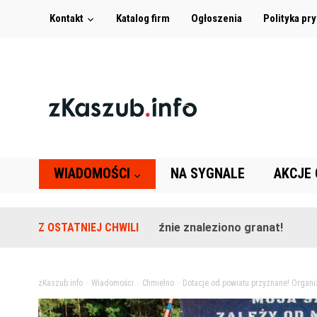
Kontakt
Katalog firm
Ogłoszenia
Polityka pr
WIADOMOŚCI
NA SYGNALE
AKCJE
 terenie szkoły w Leźnie znaleziono granat!
Z OSTATNIEJ CHWILI
2 lata tem
zKaszub.info
>
Wiadomości
>
Chmielno
>
Dotacje od powiatu przyznane! Organ