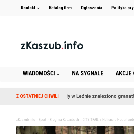
Kontakt
Katalog firm
Ogłoszenia
Polityka pr
WIADOMOŚCI
NA SYGNALE
AKCJE
Na terenie szkoły w Leźnie znaleziono granat!
Z OSTATNIEJ CHWILI
2 la
zKaszub.info
>
Sport
>
Biegi na Kaszubach
>
CITY TRAIL z Nationale-Nederlande