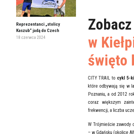
Zobacz 
Reprezentanci „stolicy
Kaszub” jadą do Czech
w Kiełp
18 czerwca 2024
święto 
CITY TRAIL to
cykl 5-
które odbywają się w l
Poznaniu, a od 2012 ro
coraz większym zaint
frekwencji, a liczba uc
W Trójmieście zawody 
– w Gdańsku (okolice AW