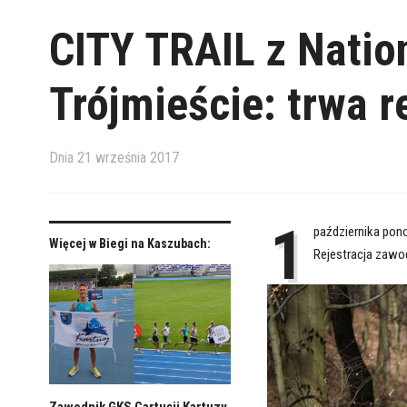
CITY TRAIL z Natio
Trójmieście: trwa 
Dnia
21 września 2017
1
października pono
Więcej w Biegi na Kaszubach:
Rejestracja zawo
Zawodnik GKS Cartusii Kartuzy