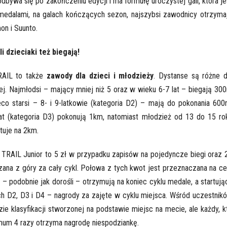
ywa się po zakończeniu edycji i ma formułę uroczystej gali, która je
edalami, na galach kończących sezon, najszybsi zawodnicy otrzyma
n i Suunto.
i dzieciaki też biegają!
RAIL to także
zawody dla dzieci i młodzieży
. Dystanse są różne d
ej. Najmłodsi – mający mniej niż 5 oraz w wieku 6-7 lat – biegają 30
eco starsi – 8- i 9-latkowie (kategoria D2) – mają do pokonania 600
at (kategoria D3) pokonują 1km, natomiast młodzież od 13 do 15 ro
rtuje na 2km.
 TRAIL Junior to 5 zł w przypadku zapisów na pojedyncze biegi oraz 
zczana z góry za cały cykl. Połowa z tych kwot jest przeznaczana na ce
 – podobnie jak dorośli – otrzymują na koniec cyklu medale, a startują
h D2, D3 i D4 – nagrody za zajęte w cyklu miejsca. Wśród uczestnik
zie klasyfikacji stworzonej na podstawie miejsc na mecie, ale każdy, k
mum 4 razy otrzyma nagrodę niespodziankę.