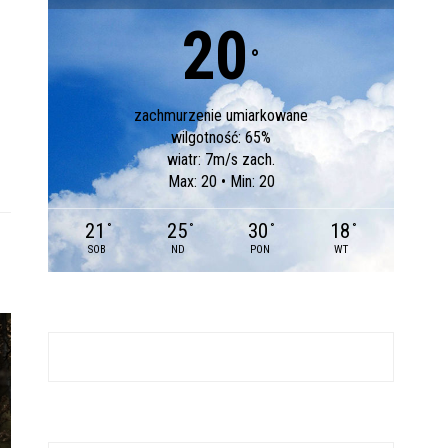
20
°
zachmurzenie umiarkowane
wilgotność: 65%
wiatr: 7m/s zach.
Max: 20 • Min: 20
21
25
30
18
°
°
°
°
SOB
ND
PON
WT