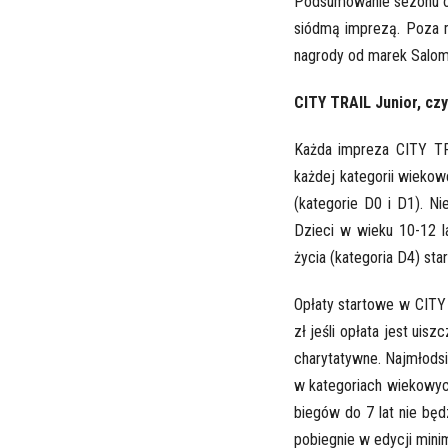
Podsumowanie sezonu odb
siódmą imprezą. Poza m
nagrody od marek Salomo
CITY TRAIL Junior, czyl
Każda impreza CITY T
każdej kategorii wiekow
(kategorie D0 i D1). Ni
Dzieci w wieku 10-12 l
życia (kategoria D4) sta
Opłaty startowe w CITY
zł jeśli opłata jest uis
charytatywne. Najmłodsi
w kategoriach wiekowyc
biegów do 7 lat nie będ
pobiegnie w edycji mini