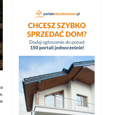
ka
e,
ie