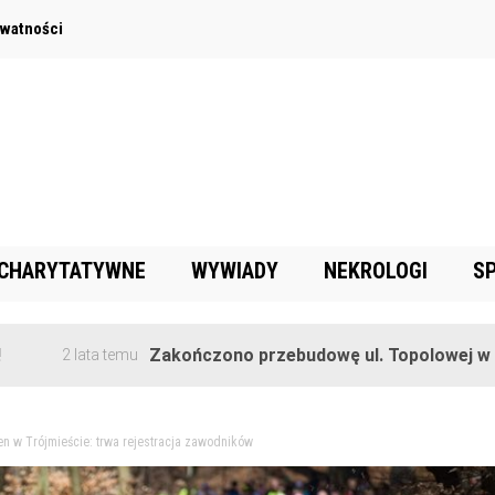
ywatności
 CHARYTATYWNE
WYWIADY
NEKROLOGI
S
Zakończono przebudowę ul. Topolowej w Goręczynie
ta temu
n w Trójmieście: trwa rejestracja zawodników