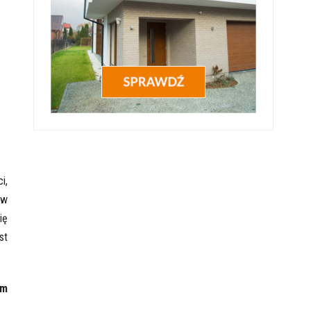
i,
 w
ię
st
ym