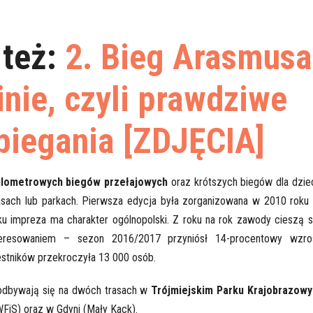
też:
2. Bieg Arasmusa
inie, czyli prawdziwe
biegania [ZDJĘCIA]
kilometrowych biegów przełajowych
oraz krótszych biegów dla dziec
asach lub parkach. Pierwsza edycja była zorganizowana w 2010 roku
ku impreza ma charakter ogólnopolski. Z roku na rok zawody cieszą s
eresowaniem – sezon 2016/2017 przyniósł 14-procentowy wzro
zestników przekroczyła 13 000 osób.
odbywają się na dwóch trasach w
Trójmiejskim Parku Krajobrazow
FiS) oraz w Gdyni (Mały Kack).