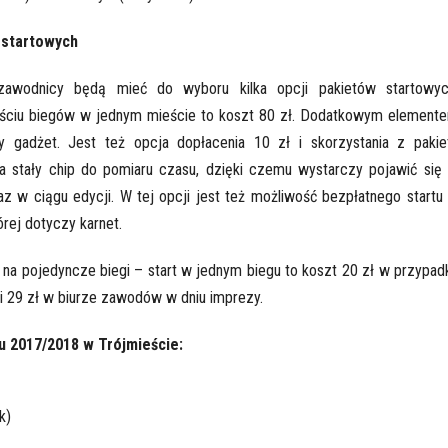
 startowych
awodnicy będą mieć do wyboru kilka opcji pakietów startowyc
ściu biegów w jednym mieście to koszt 80 zł. Dodatkowym element
y gadżet. Jest też opcja dopłacenia 10 zł i skorzystania z pakie
 stały chip do pomiaru czasu, dzięki czemu wystarczy pojawić się
z w ciągu edycji. W tej opcji jest też możliwość bezpłatnego startu
której dotyczy karnet.
 na pojedyncze biegi – start w jednym biegu to koszt 20 zł w przypad
 i 29 zł w biurze zawodów w dniu imprezy.
 2017/2018 w Trójmieście:
k)