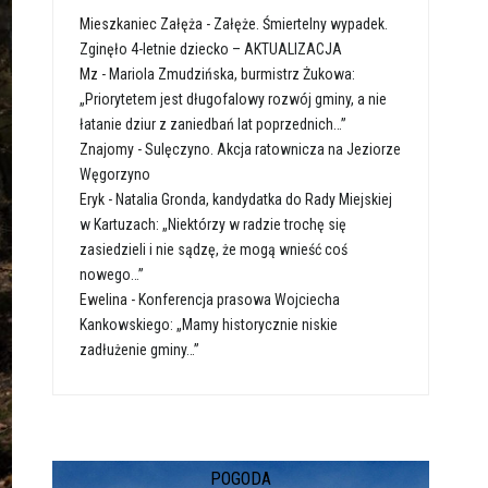
Mieszkaniec Załęża
-
Załęże. Śmiertelny wypadek.
Zginęło 4-letnie dziecko – AKTUALIZACJA
Mz
-
Mariola Zmudzińska, burmistrz Żukowa:
„Priorytetem jest długofalowy rozwój gminy, a nie
łatanie dziur z zaniedbań lat poprzednich…”
Znajomy
-
Sulęczyno. Akcja ratownicza na Jeziorze
Węgorzyno
Eryk
-
Natalia Gronda, kandydatka do Rady Miejskiej
w Kartuzach: „Niektórzy w radzie trochę się
zasiedzieli i nie sądzę, że mogą wnieść coś
nowego…”
Ewelina
-
Konferencja prasowa Wojciecha
Kankowskiego: „Mamy historycznie niskie
zadłużenie gminy…”
POGODA