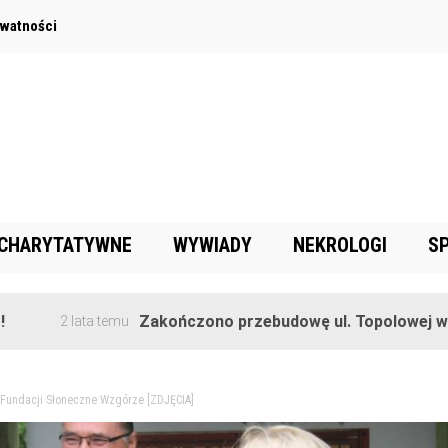
ywatności
 CHARYTATYWNE
WYWIADY
NEKROLOGI
S
Zakończono przebudowę ul. Topolowej w Goręczyn
lata temu
 Fundacji Słoneczne Wzgórze [ZDJĘCIA]