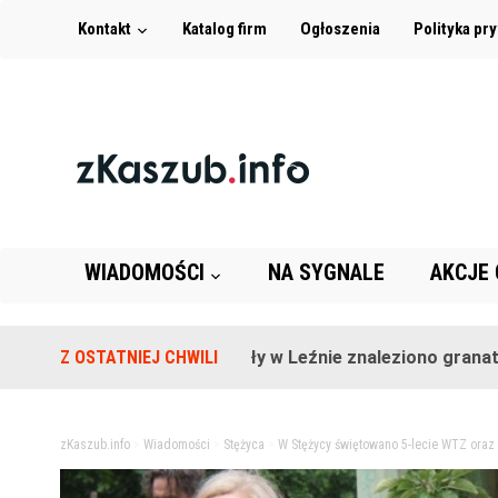
Kontakt
Katalog firm
Ogłoszenia
Polityka pr
WIADOMOŚCI
NA SYGNALE
AKCJE
Na terenie szkoły w Leźnie znaleziono granat!
Z OSTATNIEJ CHWILI
2 
zKaszub.info
>
Wiadomości
>
Stężyca
>
W Stężycy świętowano 5-lecie WTZ oraz