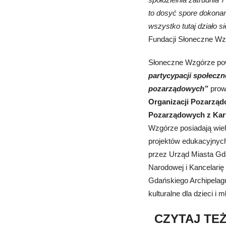
to dosyć spore dokonani
wszystko tutaj działo 
Fundacji Słoneczne W
Słoneczne Wzgórze pows
partycypacji społeczn
pozarządowych”
prow
Organizacji Pozarzą
Pozarządowych z Kar
Wzgórze posiadają wielo
projektów edukacyjnych
przez Urząd Miasta Gd
Narodowej i Kancelarię
Gdańskiego Archipelagu 
kulturalne dla dzieci i
CZYTAJ TE