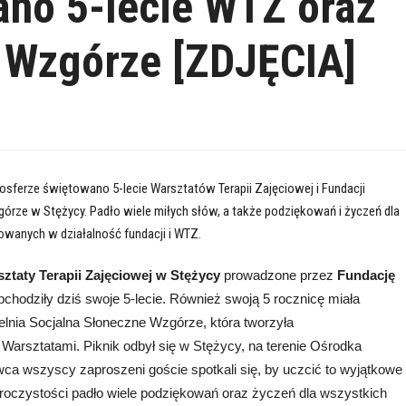
no 5-lecie WTZ oraz
 Wzgórze [ZDJĘCIA]
osferze świętowano 5-lecie Warsztatów Terapii Zajęciowej i Fundacji
órze w Stężycy. Padło wiele miłych słów, a także podziękowań i życzeń dla
wanych w działalność fundacji i WTZ.
ztaty Terapii Zajęciowej w Stężycy
prowadzone przez
Fundację
chodziły dziś swoje 5-lecie. Również swoją 5 rocznicę miała
lnia Socjalna Słoneczne Wzgórze, która tworzyła
 Warsztatami. Piknik odbył się w Stężycy, na terenie Ośrodka
wca wszyscy zaproszeni goście spotkali się, by uczcić to wyjątkowe
oczystości padło wiele podziękowań oraz życzeń dla wszystkich