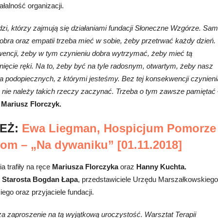
alność organizacji.
dzi, którzy zajmują się działaniami fundacji Słoneczne Wzgórze. Sam
obra oraz empatii trzeba mieć w sobie, żeby przetrwać każdy dzień.
wencji, żeby w tym czynieniu dobra wytrzymać, żeby mieć tą
ięcie ręki. Na to, żeby być na tyle radosnym, otwartym, żeby nasz
na podopiecznych, z którymi jesteśmy. Bez tej konsekwencji czynieni
e nie należy takich rzeczy zaczynać. Trzeba o tym zawsze pamiętać 
,
Mariusz Florczyk.
EŻ:
Ewa Liegman, Hospicjum Pomorze
iom – „Na dywaniku” [01.11.2018]
 trafiły na ręce
Mariusza Florczyka
oraz
Hanny Kuchta.
:
Starosta Bogdan Łapa
, przedstawiciele Urzędu Marszałkowskiego
go oraz przyjaciele fundacji.
za zaproszenie na tą wyjątkową uroczystość. Warsztat Terapii