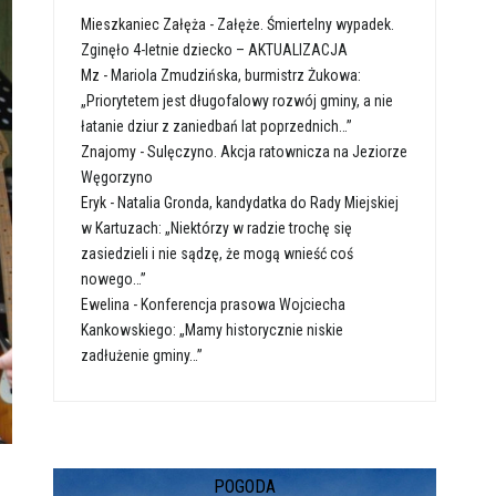
Mieszkaniec Załęża
-
Załęże. Śmiertelny wypadek.
Zginęło 4-letnie dziecko – AKTUALIZACJA
Mz
-
Mariola Zmudzińska, burmistrz Żukowa:
„Priorytetem jest długofalowy rozwój gminy, a nie
łatanie dziur z zaniedbań lat poprzednich…”
Znajomy
-
Sulęczyno. Akcja ratownicza na Jeziorze
Węgorzyno
Eryk
-
Natalia Gronda, kandydatka do Rady Miejskiej
w Kartuzach: „Niektórzy w radzie trochę się
zasiedzieli i nie sądzę, że mogą wnieść coś
nowego…”
Ewelina
-
Konferencja prasowa Wojciecha
Kankowskiego: „Mamy historycznie niskie
zadłużenie gminy…”
POGODA