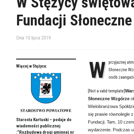
W Stężycy świętowa
Fundacji Słoneczne
Dnia
10 lipca 2019
W
przyjaznej atm
Więcej w Stężyca:
Słoneczne Wzg
osób zaangażo
[Not a valid template]
Wars
Słoneczne Wzgórze
ob
Wielobranżowa Spółdzie
się
prawie
równolegle z
Starosta Kartuski – podaje do
Fundacji. Tam, 10 czer
wiadomości publicznej
wydarzenie. Podczas ur
:”Rozbudowa drogi gminnej nr