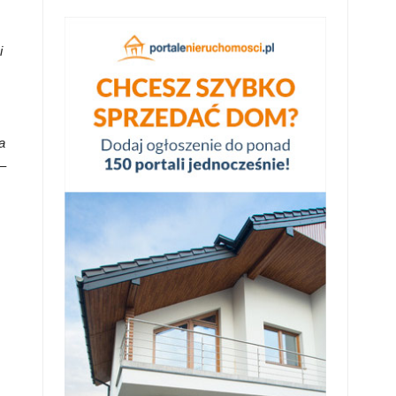
i
a
–