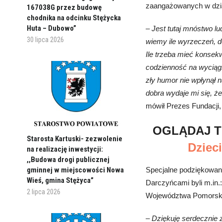
zaangażowanych w dział
167038G przez budowę
chodnika na odcinku Stężycka
Huta – Dubowo”
– Jest tutaj mnóstwo lu
30 lipca 2026
wiemy ile wyrzeczeń, d
Ile trzeba mieć konsek
codzienność na wyciągn
zły humor nie wpłynął 
dobra wydaje mi się, ż
mówił Prezes Fundacji
OGLĄDAJ T
Starosta Kartuski- zezwolenie
Dziec
na realizację inwestycji:
,,Budowa drogi publicznej
Specjalne podziękowania
gminnej w miejscowości Nowa
Wieś, gmina Stężyca”
Darczyńcami byli m.in.
2 lipca 2026
Województwa Pomorskie
– Dziękuję serdecznie 