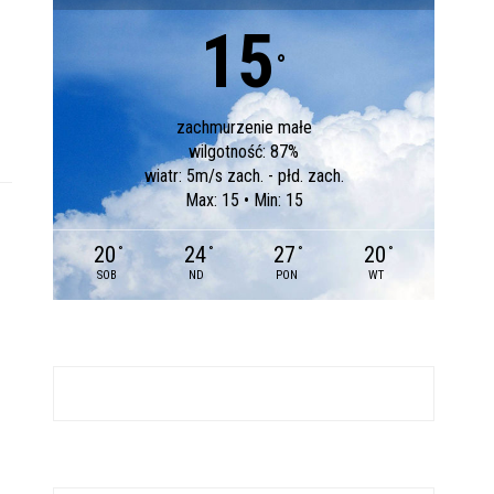
15
°
zachmurzenie małe
wilgotność: 87%
wiatr: 5m/s zach. - płd. zach.
Max: 15 • Min: 15
20
24
27
20
°
°
°
°
SOB
ND
PON
WT