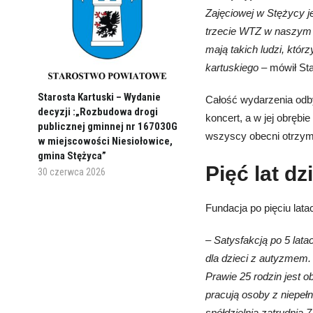
Zajęciowej w Stężycy j
trzecie WTZ w naszym p
mają takich ludzi, któ
kartuskiego –
mówił St
Starosta Kartuski – Wydanie
Całość wydarzenia odby
decyzji :„Rozbudowa drogi
koncert, a w jej obręb
publicznej gminnej nr 167030G
wszyscy obecni otrzym
w miejscowości Niesiołowice,
gmina Stężyca”
Pięć lat d
30 czerwca 2026
Fundacja po pięciu lata
– Satysfakcją po 5 lata
dla dzieci z autyzmem.
Prawie 25 rodzin jest 
pracują osoby z niepeł
spółdzielnia zatrudnia 