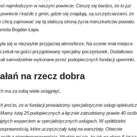
est najmłodszym w naszym powiecie. Cieszę się bardzo, że to już
owiecie i każde z gmin, gdzie się znajdują, są szczęściarzami, że
rzy chcą zajmować się tą słabszą stroną życia mieszkańców powiatu
arosta Bogdan Łapa.
ła się w niezwykle przyjaznej atmosferze. Na scenie miał miejsce
ie czekał na gości przygotowany specjalny poczęstunek. Dodatkowo
ali samodzielnie wykonane przez podopiecznych fundacji
upominki
.
ziałań na rzecz dobra
ch ma za sobą wiele osiągnięć.
ch jest to, że w fundacji prowadzimy specjalistyczne usługi opiekuńc
 Mamy tutaj 25 podopiecznych a łącznie zatrudniamy prawie 40 osób
objętych wsparciem w specjalistycznych usługach. W spółdzielni
nosprawnością, które uczęszczały tutaj na warsztaty. Obecnie
7 osób z niepełnosprawnością. Wydaje mi się, że jak na okres 5 lat są