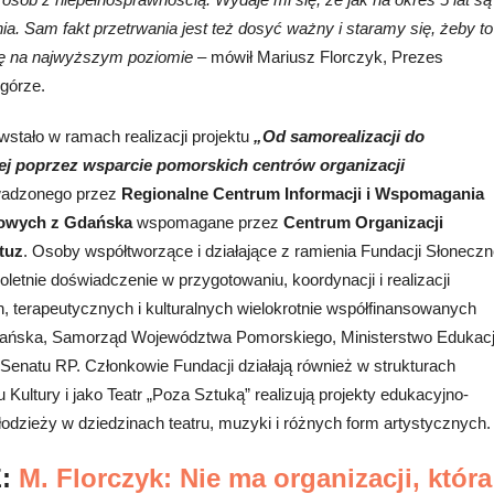
a. Sam fakt przetrwania jest też dosyć ważny i staramy się, żeby to
się na najwyższym poziomie
– mówił Mariusz Florczyk, Prezes
zgórze.
tało w ramach realizacji projektu
„Od samorealizacji do
ej poprzez wsparcie pomorskich centrów organizacji
adzonego przez
Regionalne Centrum Informacji i Wspomagania
dowych z Gdańska
wspomagane przez
Centrum Organizacji
tuz
. Osoby współtworzące i działające z ramienia Fundacji Słoneczn
letnie doświadczenie w przygotowaniu, koordynacji i realizacji
, terapeutycznych i kulturalnych wielokrotnie współfinansowanych
ańska, Samorząd Województwa Pomorskiego, Ministerstwo Edukacj
 Senatu RP. Członkowie Fundacji działają również w strukturach
Kultury i jako Teatr „Poza Sztuką” realizują projekty
edukacyjno-
 młodzieży w dziedzinach teatru, muzyki i różnych form artystycznych.
Ż:
M. Florczyk: Nie ma organizacji, która