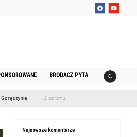
facebook
youtube
PONSOROWANE
BRODACZ PYTA
ie
2 lata temu
Najnowsze komentarze