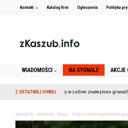
Kontakt
Katalog firm
Ogłoszenia
Polityka pr
WIADOMOŚCI
NA SYGNALE
AKCJE
Na terenie szkoły w Leźnie znaleziono granat!
Z OSTATNIEJ CHWILI
2 
zKaszub.info
>
Wiadomości
>
Stężyca
>
13-latka na skuterze spowodowała wypad