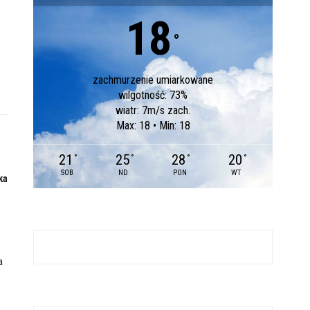
18
°
zachmurzenie umiarkowane
wilgotność: 73%
wiatr: 7m/s zach.
Max: 18 • Min: 18
21
25
28
20
°
°
°
°
SOB
ND
PON
WT
ka
a