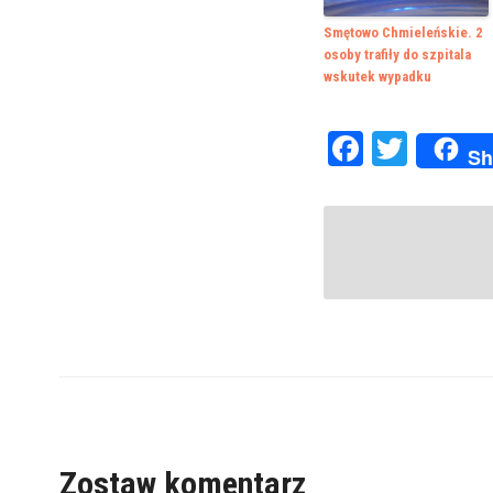
Smętowo Chmieleńskie. 2
osoby trafiły do szpitala
wskutek wypadku
Faceboo
Twitte
Sh
Zostaw komentarz