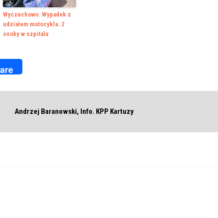
Wyczechowo. Wypadek z
udziałem motocykla. 2
osoby w szpitalu
k
r
are
Andrzej Baranowski, Info. KPP Kartuzy