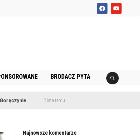
facebook
youtube
PONSOROWANE
BRODACZ PYTA
ie
2 lata temu
Najnowsze komentarze