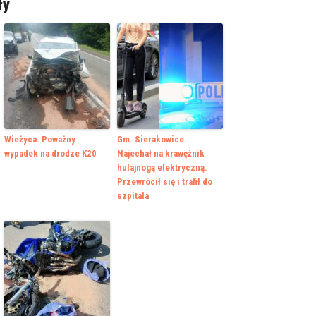
ły
Wieżyca. Poważny
Gm. Sierakowice.
wypadek na drodze K20
Najechał na krawężnik
hulajnogą elektryczną.
Przewrócił się i trafił do
szpitala