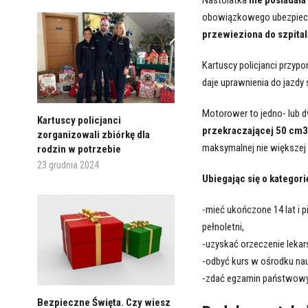
obowiązkowego ubezpiecze
przewieziona do szpital
Kartuscy policjanci przyp
daje uprawnienia do jazd
Motorower to jedno- lub 
Kartuscy policjanci
przekraczającej 50 cm3
zorganizowali zbiórkę dla
maksymalnej nie większej 
rodzin w potrzebie
23 grudnia 2024
Ubiegając się o kategor
-mieć ukończone 14 lat i p
pełnoletni,
-uzyskać orzeczenie lekar
-odbyć kurs w ośrodku nau
-zdać egzamin państwowy
Bezpieczne Święta. Czy wiesz