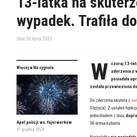
13-latka na skuter
wypadek. Trafiła do
Dnia
26 lipca 2023
W
czoraj 13-le
Więcej w Na sygnale:
zderzenia z 
posiadała up
została przewieziona do
Do zderzenia skutera z
sa
Stężyca). Z ustaleń funkcj
jednośladem z lasu,
dopro
Apel policji ws. fajerwerków
30-letnia kobieta.
31 grudnia 2024
Nastolatka
nie posiadał