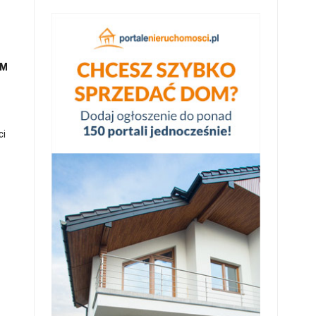
AM
ci