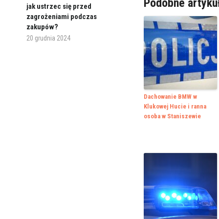
Podobne artyku
jak ustrzec się przed
zagrożeniami podczas
zakupów?
20 grudnia 2024
Dachowanie BMW w
Klukowej Hucie i ranna
osoba w Staniszewie