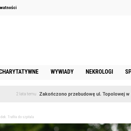
ywatności
 CHARYTATYWNE
WYWIADY
NEKROLOGI
S
Zakończono przebudowę ul. Topolowej w Goręczyn
lata temu
ek. Trafiła do szpitala