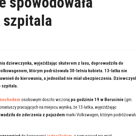
ze spowodowała
 szpitala
tnia dziewczynka, wyjeżdżając skuterem z lasu, doprowadziła do
volkswagenem, którym podróżowała 30-letnia kobieta. 13-latka nie
rawnień do kierowania, a jednoślad nie miał ubezpieczenia. Dziewczyn
 szpitala.
mochodem
osobowym doszło wczoraj
po godzinie 19 w Borucinie
(gm.
onariuszy pracujących na miejscu wynika, że 13-latka, wyjeżdżając
wadziła do zderzenia z pojazdem
marki Volkswagen, którym podróżował
a uprawnień
do kierowania
jednośladem
, a sam pojazd nie miał