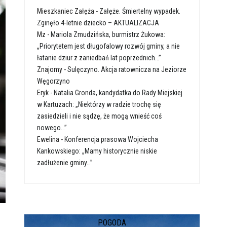
Mieszkaniec Załęża
-
Załęże. Śmiertelny wypadek.
Zginęło 4-letnie dziecko – AKTUALIZACJA
Mz
-
Mariola Zmudzińska, burmistrz Żukowa:
„Priorytetem jest długofalowy rozwój gminy, a nie
łatanie dziur z zaniedbań lat poprzednich…”
Znajomy
-
Sulęczyno. Akcja ratownicza na Jeziorze
Węgorzyno
Eryk
-
Natalia Gronda, kandydatka do Rady Miejskiej
w Kartuzach: „Niektórzy w radzie trochę się
zasiedzieli i nie sądzę, że mogą wnieść coś
nowego…”
Ewelina
-
Konferencja prasowa Wojciecha
Kankowskiego: „Mamy historycznie niskie
zadłużenie gminy…”
POGODA