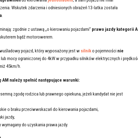
nia. Wskutek zdarzenia i odniesionych obrażeń 13-latka została
a
.
ominają: zgodnie z ustawą „o kierowaniu pojazdami”
prawo jazdy kategorii 
y skuterem bądź motorowerem.
dwuśladowy pojazd, który wyposażony jest w
silnik
o pojemności
nie
lub mocy ograniczonej do 4kW w przypadku silników elektrycznych i prędkoś
niż 45km/h.
ię AM należy spełnić następujące warunki:
isemną zgodę rodzica lub prawnego opiekuna, jeżeli kandydat nie jest
skie o braku przeciwwskazań do kierowania pojazdami,
ki jazdy,
 wymagany do uzyskania prawa jazdy.