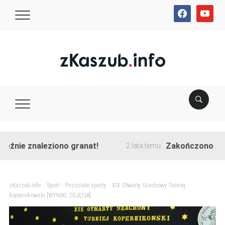
facebook
youtube
e znaleziono granat!
Zakończono przebudow
2 lata temu
zKaszub.info
>
Sport
>
Pozostałe sporty
>
XIX Otwarty Szachowy Turniej
Kopernikowski [WYNIKI, ZDJĘCIA]