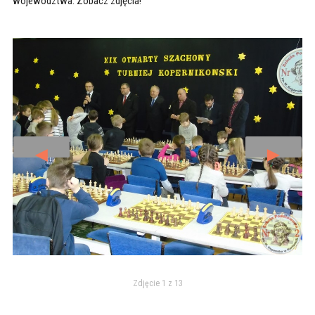
województwa. Zobacz zdjęcia!
◄
►
Zdjęcie 1 z 13