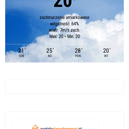
20
°
zachmurzenie umiarkowane
wilgotność: 64%
wiatr: 7m/s zach.
Max: 20 • Min: 20
21
25
28
20
°
°
°
°
SOB
ND
PON
WT