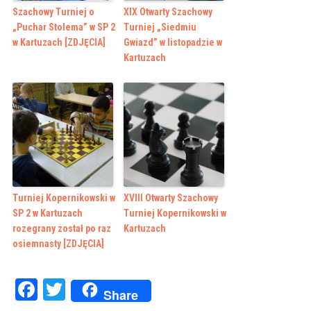
Szachowy Turniej o
XIX Otwarty Szachowy
„Puchar Stolema” w SP 2
Turniej „Siedmiu
w Kartuzach [ZDJĘCIA]
Gwiazd” w listopadzie w
Kartuzach
Turniej Kopernikowski w
XVIII Otwarty Szachowy
SP 2 w Kartuzach
Turniej Kopernikowski w
rozegrany został po raz
Kartuzach
osiemnasty [ZDJĘCIA]
Facebook
Twitter
Share