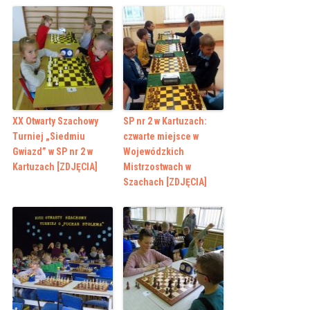
XX Otwarty Szachowy
SP nr 2 w Kartuzach:
Turniej „Siedmiu
czwarte miejsce w
Gwiazd” w SP nr 2 w
Wojewódzkich
Kartuzach [ZDJĘCIA]
Mistrzostwach w
Szachach [ZDJĘCIA]