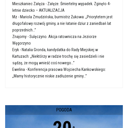
Mieszkaniec Załęża
-
Załęże. Śmiertelny wypadek. Zginęło 4-
letnie dziecko – AKTUALIZACJA
Mz
-
Mariola Zmudzińska, burmistrz Żukowa: „Priorytetem jest
długofalowy rozwój gminy, a nie łatanie dziur z zaniedbań lat
poprzednich…”
Znajomy
-
Sulęczyno. Akcja ratownicza na Jeziorze
Węgorzyno
Eryk
-
Natalia Gronda, kandydatka do Rady Miejskiej w
Kartuzach: „Niektórzy w radzie trochę się zasiedzieli i nie
sądzę, że mogą wnieść coś nowego…”
Ewelina
-
Konferencja prasowa Wojciecha Kankowskiego:
„Mamy historycznie niskie zadłużenie gminy…”
POGODA