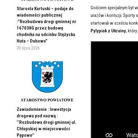
Gościem specjalnym był w
Starosta Kartuski – podaje do
wiadomości publicznej
urazów i kontuzji. Sporty
:”Rozbudowa drogi gminnej nr
startowali w sześciu kon
167038G przez budowę
Pylypiak z Ukrainy
, któr
chodnika na odcinku Stężycka
Huta – Dubowo”
30 lipca 2026
Zawiadomienie : Inwestycja
drogowa pod nazwą :
’’Rozbudowa drogi gminnej ul.
Chłopskiej w miejscowości
Pępowo’’