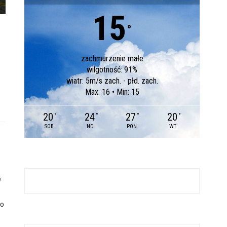
15
°
zachmurzenie małe
wilgotność: 91%
wiatr: 5m/s zach. - płd. zach.
Max: 16 • Min: 15
20
24
27
20
°
°
°
°
SOB
ND
PON
WT
e
ło