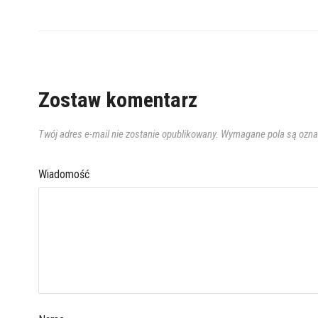
Zostaw komentarz
Twój adres e-mail nie zostanie opublikowany.
Wymagane pola są ozn
Wiadomość