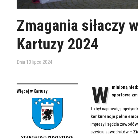
Zmagania siłaczy 
Kartuzy 2024
Dnia
10 lipca 2024
W
minioną niedz
Więcej w Kartuzy:
sportowe zma
To był naprawdę pojedyne
konkurencje pełne emoc
imprezy i sędzia zawodów
sześciu zawodników –
Zi