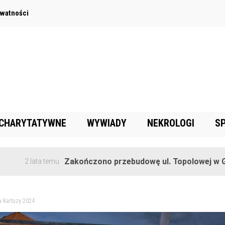
ywatności
 CHARYTATYWNE
WYWIADY
NEKROLOGI
S
Zakończono przebudowę ul. Topolowej w Goręczynie
a temu
 Kartuzy 2024