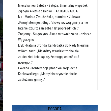
Mieszkaniec Załęża
-
Załęże. Śmiertelny wypadek.
Zginęło 4-letnie dziecko – AKTUALIZACJA
Mz
-
Mariola Zmudzińska, burmistrz Żukowa:
„Priorytetem jest długofalowy rozwój gminy, a nie
łatanie dziur z zaniedbań lat poprzednich…”
Znajomy
-
Sulęczyno. Akcja ratownicza na Jeziorze
Węgorzyno
Eryk
-
Natalia Gronda, kandydatka do Rady Miejskiej
w Kartuzach: „Niektórzy w radzie trochę się
zasiedzieli i nie sądzę, że mogą wnieść coś
nowego…”
Ewelina
-
Konferencja prasowa Wojciecha
Kankowskiego: „Mamy historycznie niskie
zadłużenie gminy…”
POGODA