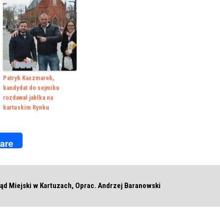
Patryk Kaczmarek,
kandydat do sejmiku
rozdawał jabłka na
kartuskim Rynku
k
r
are
ąd Miejski w Kartuzach, Oprac. Andrzej Baranowski