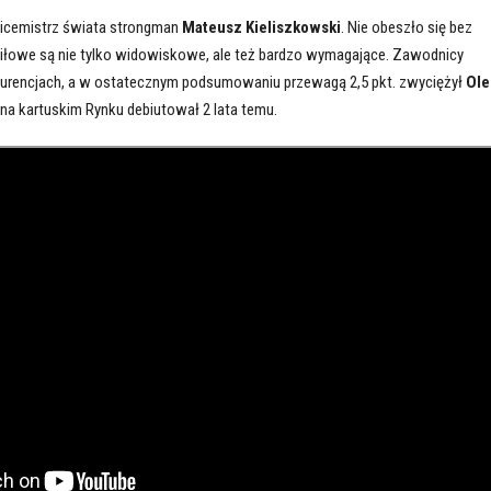
icemistrz świata strongman
Mateusz Kieliszkowski
. Nie obeszło się bez
 siłowe są nie tylko widowiskowe, ale też bardzo wymagające. Zawodnicy
kurencjach, a w ostatecznym podsumowaniu przewagą 2,5 pkt. zwyciężył
Ole
y na kartuskim Rynku debiutował 2 lata temu.