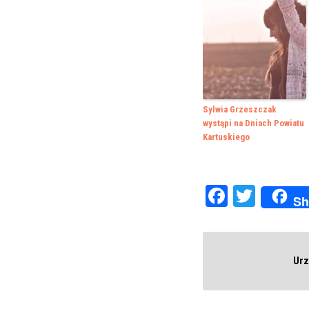
Sylwia Grzeszczak
wystąpi na Dniach Powiatu
Kartuskiego
Faceboo
Twitte
Sh
Urz