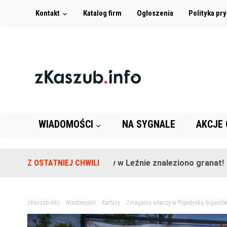
Kontakt
Katalog firm
Ogłoszenia
Polityka pr
WIADOMOŚCI
NA SYGNALE
AKCJE
Na terenie szkoły w Leźnie znaleziono granat!
Z OSTATNIEJ CHWILI
2 lat
zKaszub.info
>
Wiadomości
>
Kartuzy
>
Zmagania siłaczy w Pojedynku Gigantów