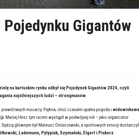
w Pojedynku Gigantów
ielę na kartuskim rynku odbył się Pojedynek Gigantów 2024, czyli
gania najsilniejszych ludzi – strongmanów.
k prawdziwych mocarzy. Piękna, choć czasami upalna pogoda i
widowiskow
ji
. Maciej Hirsz tym razem wystąpił w podwójnej roli – jako organizator
. Sędzią głównym był Mateusz Ostaszewski, a sportowych emocji dostarczy
ółkowski, Lademann, Pylypiak, Szymański, Elgert i Piskorz
.