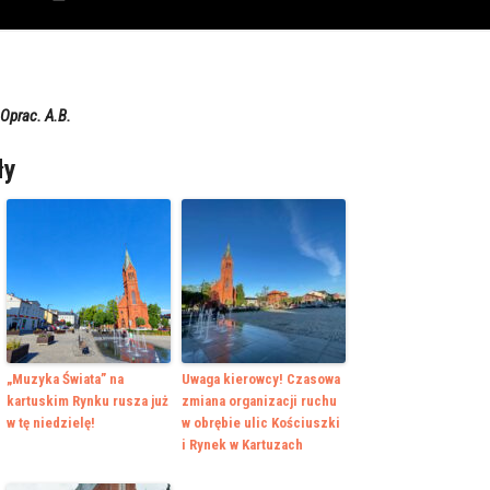
 Oprac. A.B.
ły
„Muzyka Świata” na
Uwaga kierowcy! Czasowa
kartuskim Rynku rusza już
zmiana organizacji ruchu
w tę niedzielę!
w obrębie ulic Kościuszki
i Rynek w Kartuzach