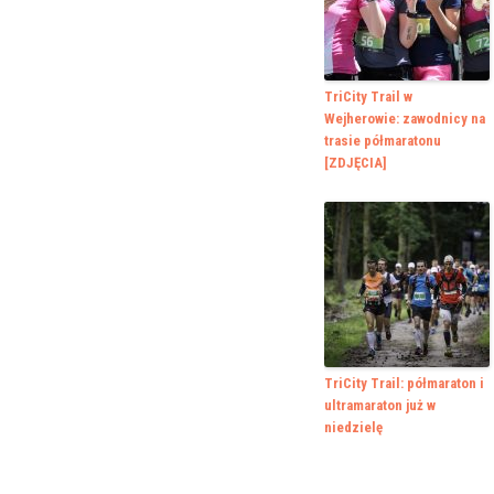
TriCity Trail w
Wejherowie: zawodnicy na
trasie półmaratonu
[ZDJĘCIA]
TriCity Trail: półmaraton i
ultramaraton już w
niedzielę