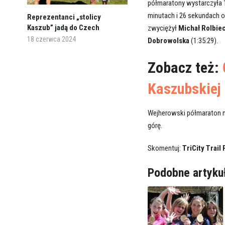
półmaratony wystarczyła 1
minutach i 26 sekundach od
Reprezentanci „stolicy
Kaszub” jadą do Czech
zwyciężył
Michał Rolbiec
18 czerwca 2024
Dobrowolska
(1:35:29).
Zobacz też:
Kaszubskiej
Wejherowski półmaraton n
górę.
Skomentuj:
TriCity Trail
Podobne artyku