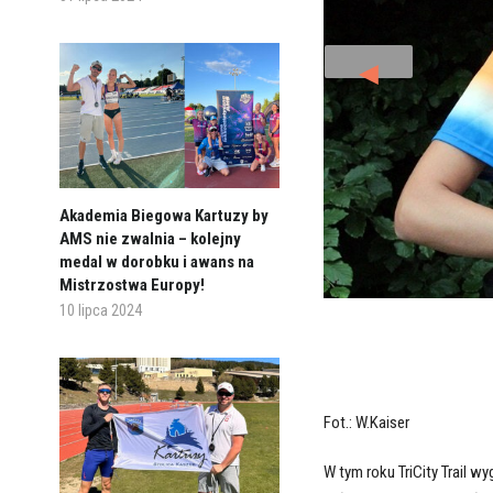
◄
Akademia Biegowa Kartuzy by
AMS nie zwalnia – kolejny
medal w dorobku i awans na
Mistrzostwa Europy!
10 lipca 2024
Fot.: W.Kaiser
W tym roku TriCity Trail 