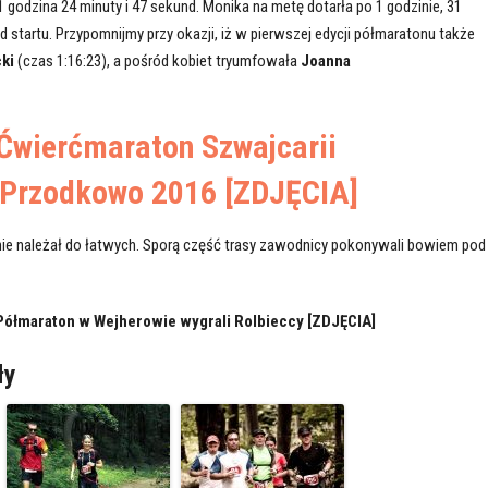
 godzina 24 minuty i 47 sekund. Monika na metę dotarła po 1 godzinie, 31
 startu. Przypomnijmy przy okazji, iż w pierwszej edycji półmaratonu także
ki
(czas 1:16:23), a pośród kobiet tryumfowała
Joanna
Ćwierćmaraton Szwajcarii
 Przodkowo 2016 [ZDJĘCIA]
ie należał do łatwych. Sporą część trasy zawodnicy pokonywali bowiem pod
 Półmaraton w Wejherowie wygrali Rolbieccy [ZDJĘCIA]
ły