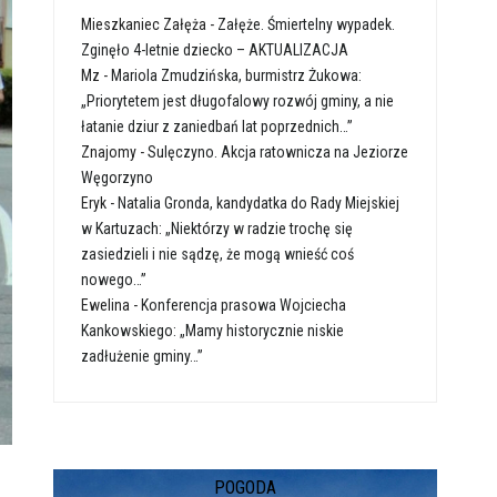
Mieszkaniec Załęża
-
Załęże. Śmiertelny wypadek.
Zginęło 4-letnie dziecko – AKTUALIZACJA
Mz
-
Mariola Zmudzińska, burmistrz Żukowa:
„Priorytetem jest długofalowy rozwój gminy, a nie
łatanie dziur z zaniedbań lat poprzednich…”
Znajomy
-
Sulęczyno. Akcja ratownicza na Jeziorze
Węgorzyno
Eryk
-
Natalia Gronda, kandydatka do Rady Miejskiej
w Kartuzach: „Niektórzy w radzie trochę się
zasiedzieli i nie sądzę, że mogą wnieść coś
nowego…”
Ewelina
-
Konferencja prasowa Wojciecha
Kankowskiego: „Mamy historycznie niskie
zadłużenie gminy…”
POGODA