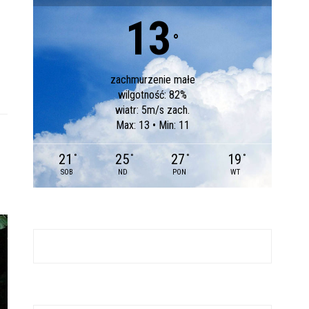
13
°
zachmurzenie małe
wilgotność: 82%
wiatr: 5m/s zach.
Max: 13 • Min: 11
21
25
27
19
°
°
°
°
SOB
ND
PON
WT