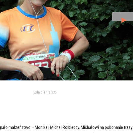
►
Zdjęcie 1 z 335
wygrało małżeństwo – Monika i Michał Rolbieccy. Michałowi na pokonanie trasy