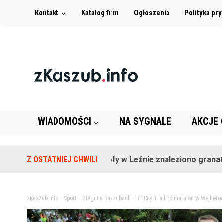
Kontakt
Katalog firm
Ogłoszenia
Polityka pr
WIADOMOŚCI
NA SYGNALE
AKCJE
Na terenie szkoły w Leźnie znaleziono granat!
Z OSTATNIEJ CHWILI
2 l
zKaszub.info
>
Sport
>
Biegi na Kaszubach
>
TriCity Trail Półmaraton w Wejhero