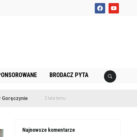
facebook
youtube
PONSOROWANE
BRODACZ PYTA
e
2 lata temu
Najnowsze komentarze