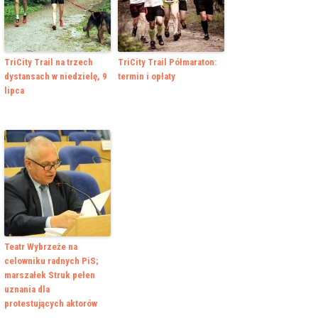
TriCity Trail na trzech
TriCity Trail Półmaraton:
dystansach w niedzielę, 9
termin i opłaty
lipca
Teatr Wybrzeże na
celowniku radnych PiS;
marszałek Struk pełen
uznania dla
protestujących aktorów