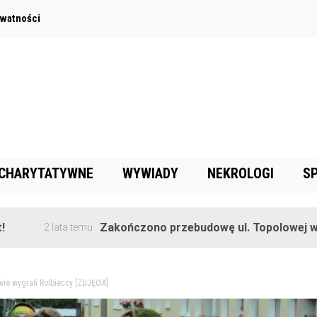
ywatności
 CHARYTATYWNE
WYWIADY
NEKROLOGI
S
Zakończono przebudowę ul. Topolowej w Goręczyni
ata temu
wie wygrali Rolbieccy [ZDJĘCIA]