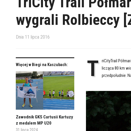
TriCity Trail Półm
wygrali Rolbieccy 
Dnia
11 lipca 2016
T
riCityTrail Półm
Więcej w Biegi na Kaszubach:
licząca 80 km wi
przedpołudnie. N
Zawodnik GKS Cartusii Kartuzy
z medalem MP U20
31 lipca 2024