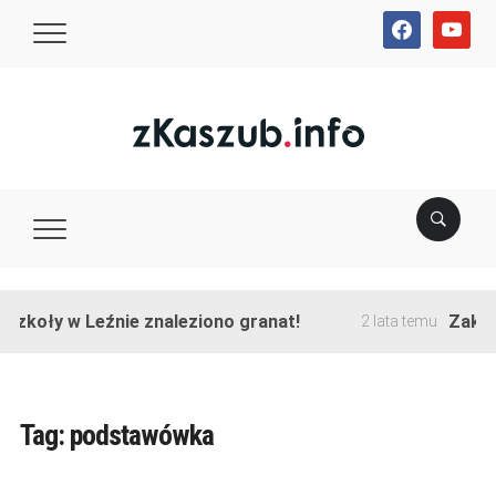
facebook
youtube
koły w Leźnie znaleziono granat!
Zakończo
2 lata temu
Tag:
podstawówka