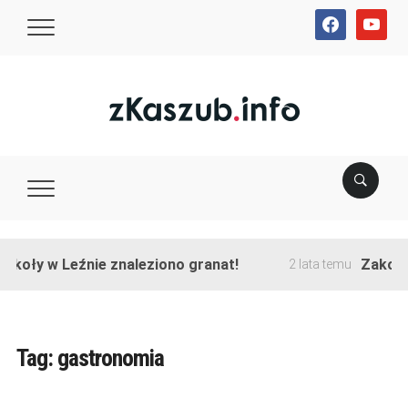
facebook
youtube
y w Leźnie znaleziono granat!
Zakończono 
2 lata temu
Tag:
gastronomia