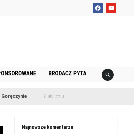
facebook
youtube
PONSOROWANE
BRODACZ PYTA
nie
2 lata temu
Najnowsze komentarze