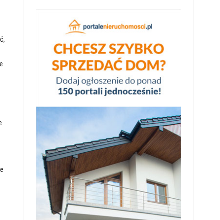
ć,
e
e
ne