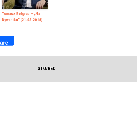
Tomasz Belgrau – „Na
Dywaniku” [21.03.2018]
k
r
are
STO/RED