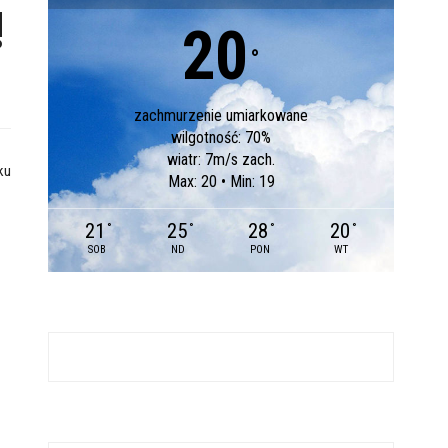
!
20
°
zachmurzenie umiarkowane
wilgotność: 70%
wiatr: 7m/s zach.
ku
Max: 20 • Min: 19
21
25
28
20
°
°
°
°
SOB
ND
PON
WT