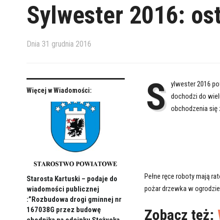
Sylwester 2016: ost
Dnia
31 grudnia 2016
S
ylwester 2016 po
Więcej w Wiadomości:
dochodzi do wie
obchodzenia się 
Pełne ręce roboty mają rat
Starosta Kartuski – podaje do
pożar drzewka w ogrodzie
wiadomości publicznej
:”Rozbudowa drogi gminnej nr
167038G przez budowę
Zobacz też: