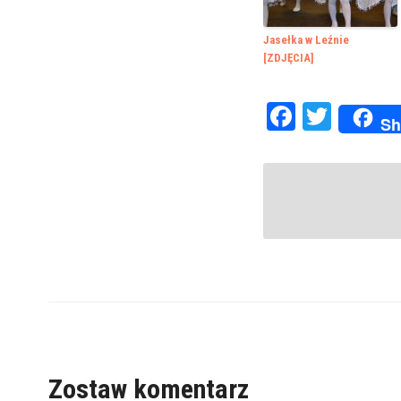
Jasełka w Leźnie
[ZDJĘCIA]
Faceboo
Twitte
Sh
Zostaw komentarz