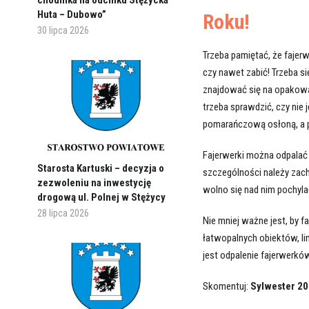
chodnika na odcinku Stężycka
Huta – Dubowo”
Roku!
30 lipca 2026
Trzeba pamiętać, że fajerw
czy nawet zabić! Trzeba si
znajdować się na opakowa
trzeba sprawdzić, czy nie
pomarańczową osłoną, a 
Fajerwerki można odpalać 
Starosta Kartuski – decyzja o
szczególności należy zac
zezwoleniu na inwestycję
wolno się nad nim pochyla
drogową ul. Polnej w Stężycy
28 lipca 2026
Nie mniej ważne jest, by f
łatwopalnych obiektów, lin
jest odpalenie fajerwerków
Skomentuj:
Sylwester 20