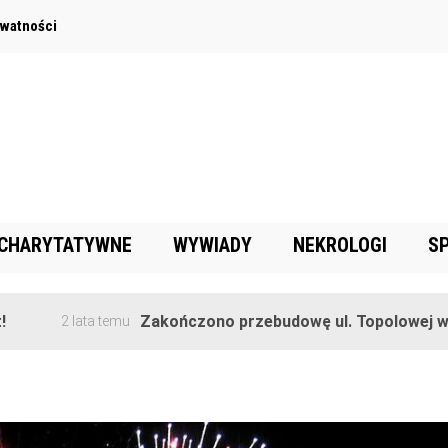
ywatności
 CHARYTATYWNE
WYWIADY
NEKROLOGI
S
Zakończono przebudowę ul. Topolowej w Goręczy
 lata temu