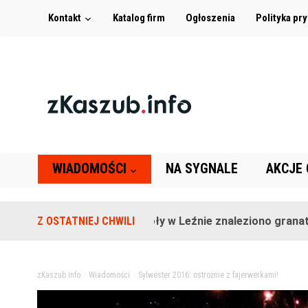
Kontakt
Katalog firm
Ogłoszenia
Polityka pr
WIADOMOŚCI
NA SYGNALE
AKCJE
Na terenie szkoły w Leźnie znaleziono granat!
Z OSTATNIEJ CHWILI
2
zKaszub.info
>
Wiadomości
>
Sylwester 2016: ostrożnie z fajerwerkami!