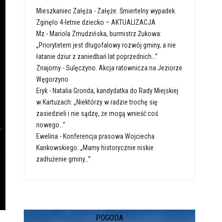
Mieszkaniec Załęża
-
Załęże. Śmiertelny wypadek.
Zginęło 4-letnie dziecko – AKTUALIZACJA
Mz
-
Mariola Zmudzińska, burmistrz Żukowa:
„Priorytetem jest długofalowy rozwój gminy, a nie
łatanie dziur z zaniedbań lat poprzednich…”
Znajomy
-
Sulęczyno. Akcja ratownicza na Jeziorze
Węgorzyno
Eryk
-
Natalia Gronda, kandydatka do Rady Miejskiej
w Kartuzach: „Niektórzy w radzie trochę się
zasiedzieli i nie sądzę, że mogą wnieść coś
nowego…”
Ewelina
-
Konferencja prasowa Wojciecha
Kankowskiego: „Mamy historycznie niskie
zadłużenie gminy…”
POGODA