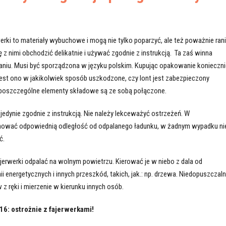
erki to materiały wybuchowe i mogą nie tylko poparzyć, ale też poważnie rani
ę z nimi obchodzić delikatnie i używać zgodnie z instrukcją. Ta zaś winna
niu. Musi być sporządzona w języku polskim. Kupując opakowanie konieczni
 jest ono w jakikolwiek sposób uszkodzone, czy lont jest zabezpieczony
poszczególne elementy składowe są ze sobą połączone.
jedynie zgodnie z instrukcją. Nie należy lekceważyć ostrzeżeń. W
hować odpowiednią odległość od odpalanego ładunku, w żadnym wypadku ni
ć.
ajerwerki odpalać na wolnym powietrzu. Kierować je w niebo z dala od
ii energetycznych i innych przeszkód, takich, jak.: np. drzewa. Niedopuszczal
 z ręki i mierzenie w kierunku innych osób.
16: ostrożnie z fajerwerkami!