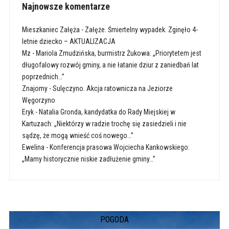
Najnowsze komentarze
Mieszkaniec Załęża
-
Załęże. Śmiertelny wypadek. Zginęło 4-
letnie dziecko – AKTUALIZACJA
Mz
-
Mariola Zmudzińska, burmistrz Żukowa: „Priorytetem jest
długofalowy rozwój gminy, a nie łatanie dziur z zaniedbań lat
poprzednich…”
Znajomy
-
Sulęczyno. Akcja ratownicza na Jeziorze
Węgorzyno
Eryk
-
Natalia Gronda, kandydatka do Rady Miejskiej w
Kartuzach: „Niektórzy w radzie trochę się zasiedzieli i nie
sądzę, że mogą wnieść coś nowego…”
Ewelina
-
Konferencja prasowa Wojciecha Kankowskiego:
„Mamy historycznie niskie zadłużenie gminy…”
POGODA