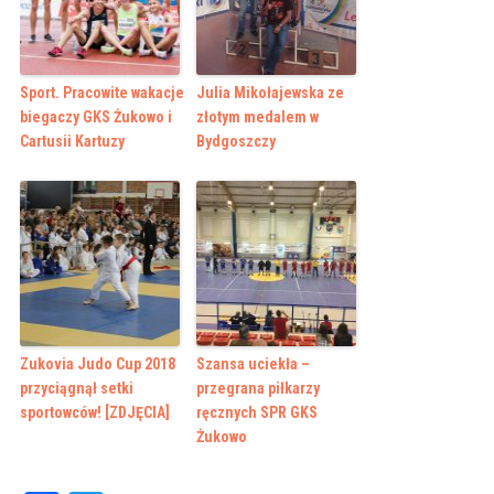
Sport. Pracowite wakacje
Julia Mikołajewska ze
biegaczy GKS Żukowo i
złotym medalem w
Cartusii Kartuzy
Bydgoszczy
Zukovia Judo Cup 2018
Szansa uciekła –
przyciągnął setki
przegrana piłkarzy
sportowców! [ZDJĘCIA]
ręcznych SPR GKS
Żukowo