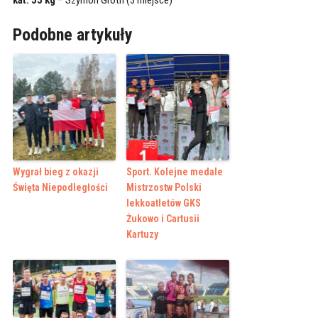
Podobne artykuły
Wygrał bieg z okazji
Sport. Kolejne medale
Święta Niepodległości
Mistrzostw Polski
lekkoatletów GKS
Żukowo i Cartusii
Kartuzy