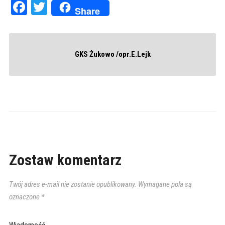
Facebook
Twitter
Share
GKS Żukowo /opr.E.Lejk
Zostaw komentarz
Twój adres e-mail nie zostanie opublikowany.
Wymagane pola są
oznaczone
*