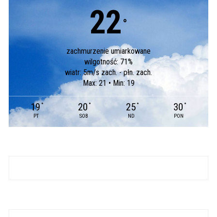
22
°
zachmurzenie umiarkowane
wilgotność: 71%
wiatr: 5m/s zach. - płn. zach.
Max: 21 • Min: 19
19
20
25
30
°
°
°
°
PT
SOB
ND
PON