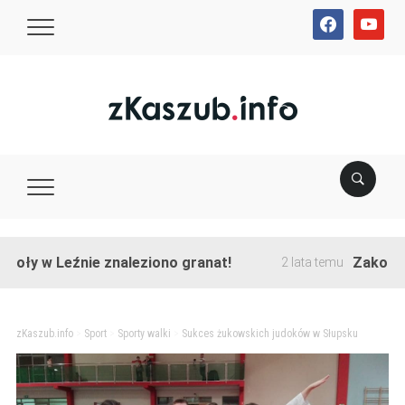
facebook
youtube
 Leźnie znaleziono granat!
Zakończono prz
2 lata temu
zKaszub.info
>
Sport
>
Sporty walki
>
Sukces żukowskich judoków w Słupsku