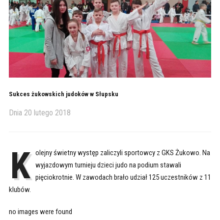
Sukces żukowskich judoków w Słupsku
Dnia
20 lutego 2018
K
olejny świetny występ zaliczyli sportowcy z GKS Żukowo. Na
wyjazdowym turnieju dzieci judo na podium stawali
pięciokrotnie. W zawodach brało udział 125 uczestników z 11
klubów.
no images were found