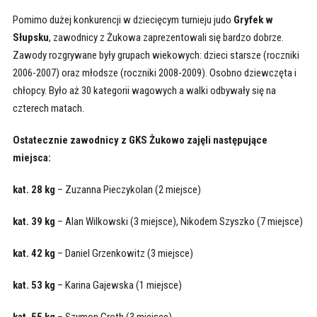
Pomimo dużej konkurencji w dziecięcym turnieju judo
Gryfek w
Słupsku
, zawodnicy z Żukowa zaprezentowali się bardzo dobrze.
Zawody rozgrywane były grupach wiekowych: dzieci starsze (roczniki
2006-2007) oraz młodsze (roczniki 2008-2009). Osobno dziewczęta i
chłopcy. Było aż 30 kategorii wagowych a walki odbywały się na
czterech matach.
Ostatecznie zawodnicy z GKS Żukowo zajęli następujące
miejsca:
kat. 28 kg
– Zuzanna Pieczykolan (2 miejsce)
kat. 39 kg
– Alan Wilkowski (3 miejsce), Nikodem Szyszko (7 miejsce)
kat. 42 kg
– Daniel Grzenkowitz (3 miejsce)
kat. 53 kg
– Karina Gajewska (1 miejsce)
kat. 55 kg
– Szymon Groth (3 miejsce)