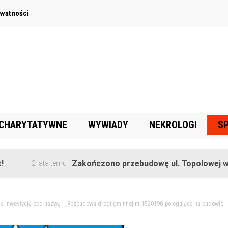
ywatności
 CHARYTATYWNE
WYWIADY
NEKROLOGI
S
Zakończono przebudowę ul. Topolowej w Goręcz
2 lata temu
 na inwestycję pod nazwą : ,,Rozbudowa drogi gminnej nr 152019G polegająca na budowie