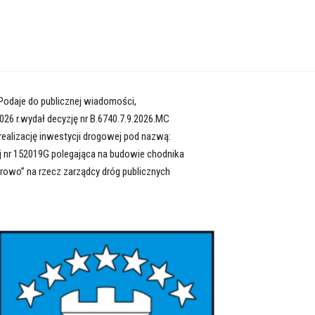
 Podaje do publicznej wiadomości,
026 r.wydał decyzję nr B.6740.7.9.2026.MC
realizację inwestycji drogowej pod nazwą:
j nr 152019G polegająca na budowie chodnika
rowo” na rzecz zarządcy dróg publicznych