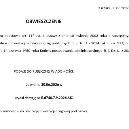
Kartuzy, 30.06.2026
OBWIESZCZENIE
c na podstawie art. 11f ust. 3 ustawy z dnia 10 kwietnia 2003 roku o szczególny
izacji inwestycji w zakresie dróg publicznych (t. j. Dz. U. z 2024 roku, poz.
311
) o
dnia 14 czerwca 1960 roku Kodeks postępowania administracyjnego (t. j. Dz. U. z 20
PODAJE DO PUBLICZNEJ WIADOMOŚCI,
że w dniu
30
.
0
6
.202
6
r.
wydał decyzję nr
B.6740.
7.
9
.202
6
.
MC
o zezwoleniu na realizację inwestycji drogowej pod nazwą: