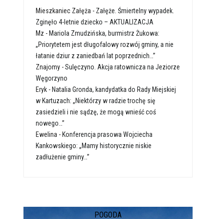
Mieszkaniec Załęża
-
Załęże. Śmiertelny wypadek.
Zginęło 4-letnie dziecko – AKTUALIZACJA
Mz
-
Mariola Zmudzińska, burmistrz Żukowa:
„Priorytetem jest długofalowy rozwój gminy, a nie
łatanie dziur z zaniedbań lat poprzednich…”
Znajomy
-
Sulęczyno. Akcja ratownicza na Jeziorze
Węgorzyno
Eryk
-
Natalia Gronda, kandydatka do Rady Miejskiej
w Kartuzach: „Niektórzy w radzie trochę się
zasiedzieli i nie sądzę, że mogą wnieść coś
nowego…”
Ewelina
-
Konferencja prasowa Wojciecha
Kankowskiego: „Mamy historycznie niskie
zadłużenie gminy…”
POGODA