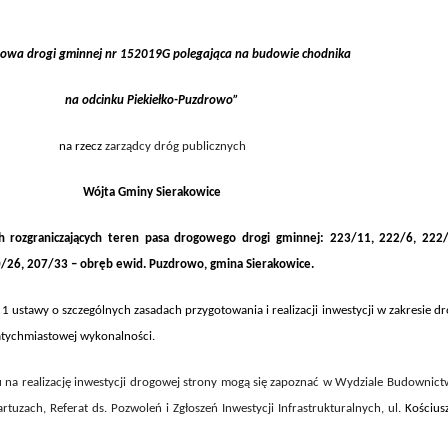
dowa drogi gminnej nr 152019G polegająca na budowie chodnika
na odcinku Piekiełko-Puzdrowo”
na rzecz
zarządcy dróg publicznych
Wójta Gminy Sierakowice
ch rozgraniczających teren pasa drogowego
drogi
gminnej
:
223/11, 222/6, 222/
0/26, 207/33
– obręb ewid.
Puzdrowo
, gmina
Sierakowice.
. 1
ustawy o szczególnych zasadach przygotowania i realizacji inwestycji w zakresie d
tychmiastowej wykonalności.
iu na realizację inwestycji drogowej strony mogą się zapoznać w Wydziale Budownict
uzach, Referat ds. Pozwoleń i Zgłoszeń Inwestycji Infrastrukturalnych, ul.
Kościus