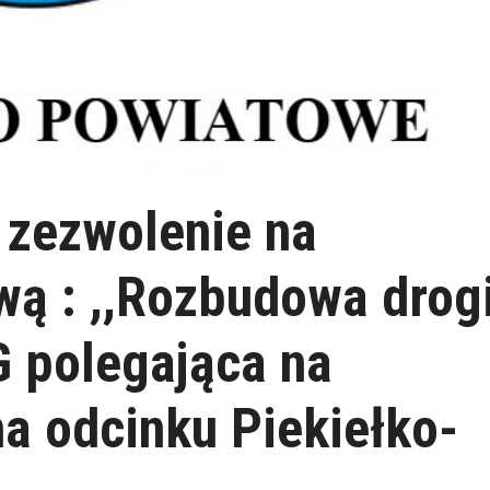
 zezwolenie na
wą : ,,Rozbudowa drog
 polegająca na
a odcinku Piekiełko-