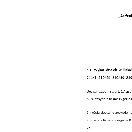
,,Rozbu
1.1.
Wykaz działek w linia
211/1, 210/28, 210/30, 21
Decyzji, zgodnie z art. 17 ust
publicznych
nadano rygor na
Z treścią decyzji o zezwolen
Starostwa Powiatowego w Kart
26
.