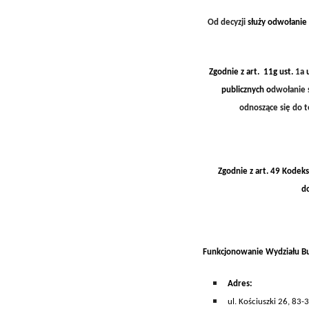
Od decyzji
służy odwołanie
Zgodnie z a
rt. 11g
ust.
1a
publicznych
o
dwołanie s
odnoszące się do t
Zgodnie z art. 49 Kodek
d
Funkcjonowanie Wydziału B
A
dres:
ul. Kościuszki 26, 83-