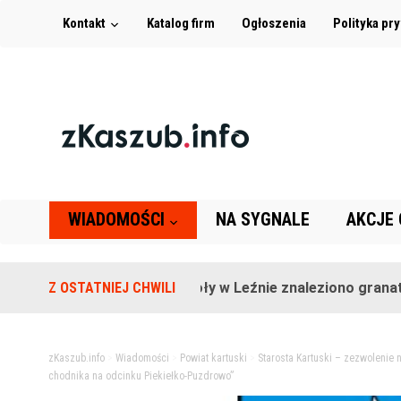
Kontakt
Katalog firm
Ogłoszenia
Polityka pr
WIADOMOŚCI
NA SYGNALE
AKCJE
Na terenie szkoły w Leźnie znaleziono granat!
Z OSTATNIEJ CHWILI
zKaszub.info
>
Wiadomości
>
Powiat kartuski
>
Starosta Kartuski – zezwolenie
chodnika na odcinku Piekiełko-Puzdrowo”