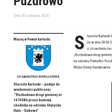
Puzdrowo”
Dnia
30 czerwca 2026
S
tarosta Kartuski
Więcej w Powiat kartuski:
że w dniu 30.06.2
o zezwoleniu na 
,,Rozbudowa drogi gminne
na odcinku Piekiełko-Puzd
Wójta Gminy Sierakowice
Starosta Kartuski – podaje do
wiadomości publicznej
:”Rozbudowa drogi gminnej nr
167038G przez budowę
chodnika na odcinku Stężycka
Huta – Dubowo”