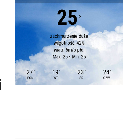
25
°
zachmurzenie duże
wilgotność: 42%
wiatr: 6m/s płd.
Max: 25 • Min: 25
27
19
23
24
°
°
°
°
PON
WT
ŚR
CZW
i