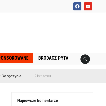
facebook
youtube
PONSOROWANE
BRODACZ PYTA
ynie
2 lata temu
Najnowsze komentarze