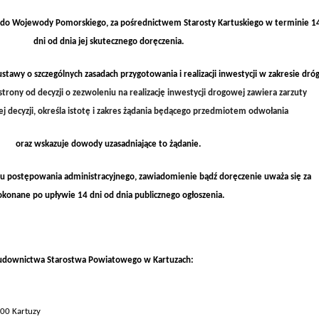
 do Wojewody Pomorskiego, za pośrednictwem Starosty Kartuskiego w terminie 1
dni od dnia jej skutecznego doręczenia.
ustawy
o szczególnych zasadach przygotowania i realizacji inwestycji w zakresie dró
trony od decyzji o zezwoleniu na realizację inwestycji drogowej zawiera zarzuty
ej decyzji, określa istotę i zakres żądania będącego przedmiotem odwołania
oraz wskazuje dowody uzasadniające to żądanie.
su postępowania administracyjnego, zawiadomienie bądź doręczenie uważa się za
okonane po upływie 14 dni od dnia publicznego ogłoszenia.
udownictwa Starostwa Powiatowego w Kartuzach:
300 Kartuzy