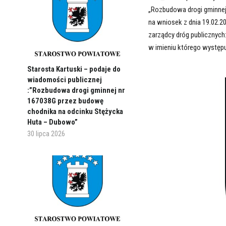
„Rozbudowa drogi gminnej
na wniosek z dnia 19.02.202
zarządcy dróg publicznyc
w imieniu którego występ
Starosta Kartuski – podaje do
wiadomości publicznej
:”Rozbudowa drogi gminnej nr
167038G przez budowę
chodnika na odcinku Stężycka
Huta – Dubowo”
30 lipca 2026