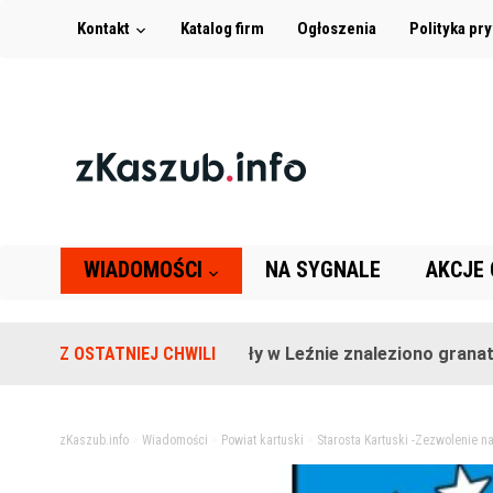
Kontakt
Katalog firm
Ogłoszenia
Polityka pr
WIADOMOŚCI
NA SYGNALE
AKCJE
Na terenie szkoły w Leźnie znaleziono granat!
Z OSTATNIEJ CHWILI
2
zKaszub.info
>
Wiadomości
>
Powiat kartuski
>
Starosta Kartuski -Zezwolenie n