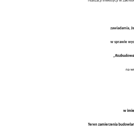
realizacji inwestycji w zakres
zawiadamia, że
w sprawie wyda
„
Rozbudow
na wn
w imie
Teren zamierzenia budowla