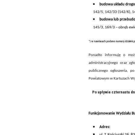
budowa układu drog
142/5, 142/33 (142/6), 1
budowa lub przebudo
145/3, 169/3 –
obręb ewi
*) w nawiasach podano numery działek p
Ponadto informuję o możl
administracyjnego oraz zg
publicznego ogłoszenia,
po
Powiatowym w Kartuzach Wydz
Po upływie czternastu dn
Funkcjonowanie Wydziału B
A
dres:
ul. T. Kościuszki 26, 