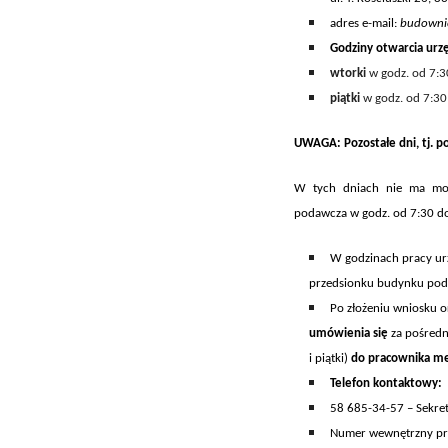
adres e-mail:
budownic
Godziny otwarcia
urz
wtorki
w godz. od 7:3
piątki
w godz. od 7:30
UWAGA: Pozostałe dni, tj. po
W tych dniach
nie ma mo
podawcza
w godz.
od 7:30 d
W godzinach pracy urz
przedsionku budynku pod a
Po złożeniu wniosku 
umówienia się
za pośredn
i piątki)
do pr
acownik
a
me
Telefon kontaktowy:
58 685-34-57 – Sekre
Numer wewnętrzny prac