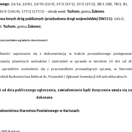
owego:
23/14, 23/61, 23/70 (23/3), 37/3 (37/1), 37/5 (37/2), 38/1 (38), 78/2, 81,
45/5 (145/4), 177/2 (177/1)
–
obręb ewid.
Tuchom
,
gmina
Żukowo
wa innych dróg publicznych (przebudowa drogi wojewódzkiej DW211):
145/2,
d.
Tuchom,
gmina
Żukowo;
rzed podziałem wg katastru nieruchomości
iwości zapoznania się z dokumentacją w trakcie prowadzonego postępowan
łoszenia pisemnych wniosków i zastrzeżeń w sprawie
w terminie 14 dni od dn
 uprzednim umówieniu się z pracownikiem prowadzącym sprawę, w Starostw
iał Budownictwa Referat ds. Pozwoleń i Zgłoszeń Inwestycji Infrastrukturalnych.
i od dnia publicznego ogłoszenia, zawiadomienie bądź doręczenie uważa się za
dokonane.
udownictwa Starostwa Powiatowego w Kartuzach:
83-300 Kartuzy