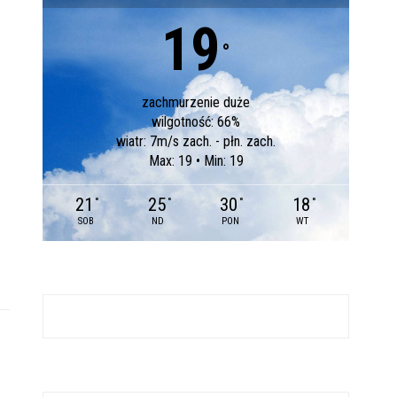
19
°
zachmurzenie duże
wilgotność: 66%
wiatr: 7m/s zach. - płn. zach.
Max: 19 • Min: 19
21
25
30
18
°
°
°
°
SOB
ND
PON
WT