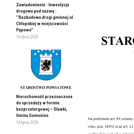
Zawiadomienie : Inwestycja
drogowa pod nazwą :
’’Rozbudowa drogi gminnej ul.
Chłopskiej w miejscowości
Pępowo’’
16 lipca 2026
Nieruchomość przeznaczona
do sprzedaży w formie
bezprzetargowej – Sławki,
Gmina Somonino
Na podstawie art. 49 ustawy 
14 lipca 2026
roku, poz. 1691) oraz art. 1