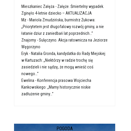
Mieszkaniec Załęża
-
Załęże. Śmiertelny wypadek.
Zginęło 4-letnie dziecko – AKTUALIZACJA
Mz
-
Mariola Zmudzińska, burmistrz Żukowa:
„Priorytetem jest długofalowy rozwój gminy, a nie
łatanie dziur z zaniedbań lat poprzednich…”
Znajomy
-
Sulęczyno. Akcja ratownicza na Jeziorze
Węgorzyno
Eryk
-
Natalia Gronda, kandydatka do Rady Miejskiej
w Kartuzach: „Niektórzy w radzie trochę się
zasiedzieli i nie sądzę, że mogą wnieść coś
nowego…”
Ewelina
-
Konferencja prasowa Wojciecha
Kankowskiego: „Mamy historycznie niskie
zadłużenie gminy…”
POGODA