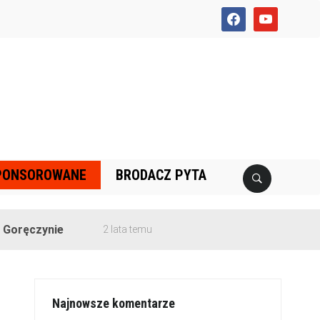
facebook
youtube
PONSOROWANE
BRODACZ PYTA
nie
2 lata temu
Najnowsze komentarze