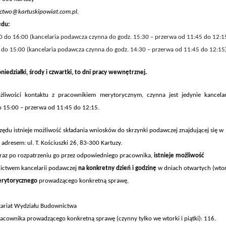
two@kartuskipowiat.com.pl.
ędu
:
0 do 16:00 (kancelaria podawcza czynna do godz. 15:30 – przerwa od 11:45 do 12:15
 do 15:00 (kancelaria podawcza czynna do godz. 14:30 – przerwa od 11:45 do 12:15)
niedziałki, środy i czwartki, to dni pracy wewnętrznej.
żliwości kontaktu z pracownikiem merytorycznym,
czynna jest jedynie
kancela
o 15:00 – przerwa od 11:45 do 12:15.
ędu istnieje możliwość składania wniosków do skrzynki podawczej znajdującej się w
dresem: ul. T. Kościuszki 26, 83-300 Kartuzy.
oraz po rozpatrzeniu go przez odpowiedniego pracownika,
istnieje możliwość
ictwem kancelarii podawczej
na konkretny dzień i godzinę
w dniach otwarty
ch (wtor
rytoryczn
ego
prowadząc
ego
konkretn
ą
sprawę,
tariat Wydziału Budownictwa
ownika prowadzącego konkretną sprawę (czynny tylko we wtorki i piątki): 116.