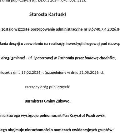
ie dróg publicznych (t.j. Dz.U. z 2024 roku, poz. 311),
Starosta Kartuski
 zostało wszczęte postępowanie administracyjne nr B.6740.7.4.2026.IF
nia decyzji o zezwoleniu na realizację inwestycji drogowej pod nazwą:
a
drogi gminnej – ul. Spacerowej w Tuchomiu przez budowę chodnika
„
iosek z dnia 19.02.2026 r. (uzupełniony w dniu 21.05.2026 r.),
zarządcy dróg publicznych:
Burmistrza Gminy Żukowo,
niu którego występuje pełnomocnik Pan Krzysztof Puzdrowski,
nego obejmuje nieruchomości o numerach ewidencyjnych gruntów: