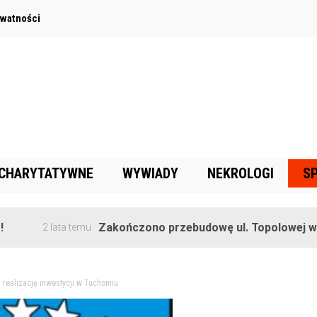
ywatności
 CHARYTATYWNE
WYWIADY
NEKROLOGI
S
Zakończono przebudowę ul. Topolowej w Goręczy
 lata temu
a realizację inwestycji w Tuchomiu