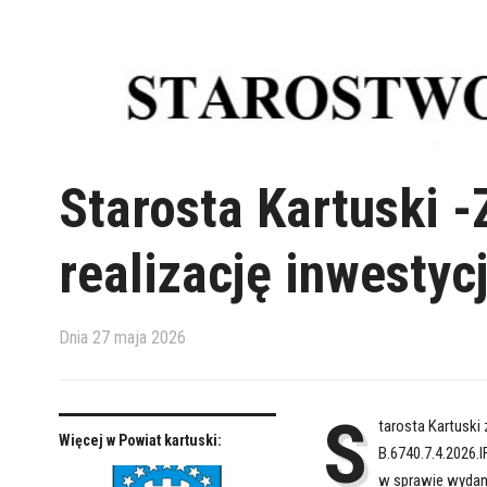
Starosta Kartuski 
realizację inwestyc
Dnia
27 maja 2026
S
tarosta Kartuski
Więcej w Powiat kartuski:
B.6740.7.4.2026.IF
w sprawie wydani