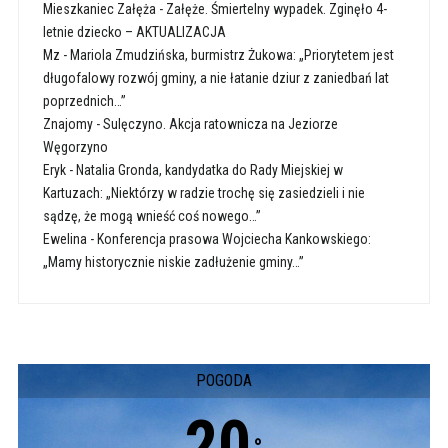
Mieszkaniec Załęża
-
Załęże. Śmiertelny wypadek. Zginęło 4-
letnie dziecko – AKTUALIZACJA
Mz
-
Mariola Zmudzińska, burmistrz Żukowa: „Priorytetem jest
długofalowy rozwój gminy, a nie łatanie dziur z zaniedbań lat
poprzednich…”
Znajomy
-
Sulęczyno. Akcja ratownicza na Jeziorze
Węgorzyno
Eryk
-
Natalia Gronda, kandydatka do Rady Miejskiej w
Kartuzach: „Niektórzy w radzie trochę się zasiedzieli i nie
sądzę, że mogą wnieść coś nowego…”
Ewelina
-
Konferencja prasowa Wojciecha Kankowskiego:
„Mamy historycznie niskie zadłużenie gminy…”
POGODA
20