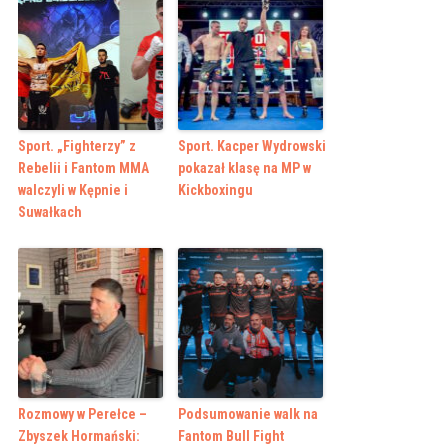
Sport. „Fighterzy” z
Sport. Kacper Wydrowski
Rebelii i Fantom MMA
pokazał klasę na MP w
walczyli w Kępnie i
Kickboxingu
Suwałkach
Rozmowy w Perełce –
Podsumowanie walk na
Zbyszek Hormański:
Fantom Bull Fight