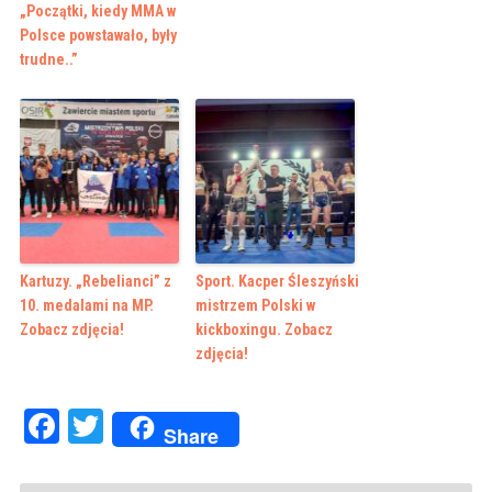
„Początki, kiedy MMA w
Polsce powstawało, były
trudne..”
Kartuzy. „Rebelianci” z
Sport. Kacper Śleszyński
10. medalami na MP.
mistrzem Polski w
Zobacz zdjęcia!
kickboxingu. Zobacz
zdjęcia!
Facebook
Twitter
Share