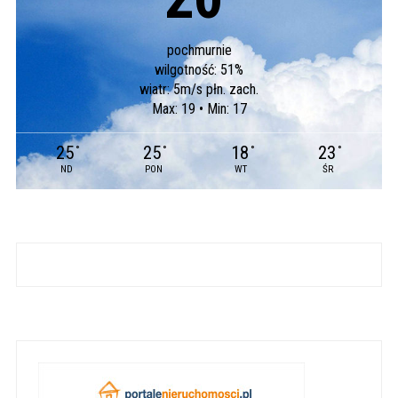
°
pochmurnie
wilgotność: 51%
wiatr: 5m/s płn. zach.
Max: 19 • Min: 17
25
25
18
23
°
°
°
°
ND
PON
WT
ŚR