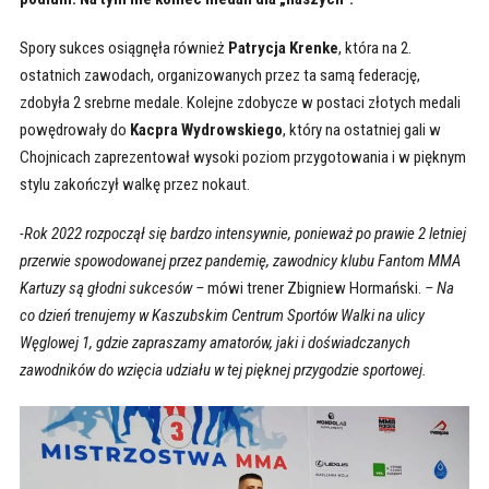
Spory sukces osiągnęła również
Patrycja Krenke
, która na 2.
ostatnich zawodach, organizowanych przez ta samą federację,
zdobyła 2 srebrne medale. Kolejne zdobycze w postaci złotych medali
powędrowały do
Kacpra Wydrowskiego
, który na ostatniej gali w
Chojnicach zaprezentował wysoki poziom przygotowania i w pięknym
stylu zakończył walkę przez nokaut.
-Rok 2022 rozpoczął się bardzo intensywnie, ponieważ po prawie 2 letniej
przerwie spowodowanej przez pandemię, zawodnicy klubu Fantom MMA
Kartuzy są głodni sukcesów –
mówi trener Zbigniew Hormański.
– Na
co dzień trenujemy w Kaszubskim Centrum Sportów Walki na ulicy
Węglowej 1, gdzie zapraszamy amatorów, jaki i doświadczanych
zawodników do wzięcia udziału w tej pięknej przygodzie sportowej.