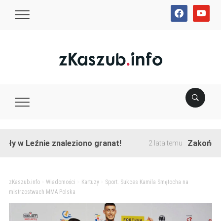
facebook
youtube
 Leźnie znaleziono granat!
Zakończono prz
2 lata temu
zKaszub.info
>
Wiadomości
>
Kartuzy
>
Sport. Sukces Kamila Smętocha na
mistrzostwach MMA Polska