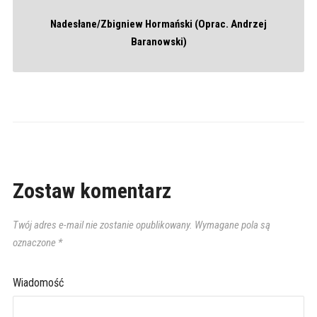
Nadesłane/Zbigniew Hormański (Oprac. Andrzej
Baranowski)
Zostaw komentarz
Twój adres e-mail nie zostanie opublikowany.
Wymagane pola są
oznaczone
*
Wiadomość