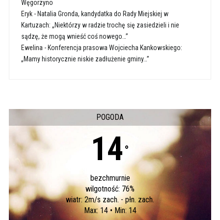
Węgorzyno
Eryk
-
Natalia Gronda, kandydatka do Rady Miejskiej w
Kartuzach: „Niektórzy w radzie trochę się zasiedzieli i nie
sądzę, że mogą wnieść coś nowego…”
Ewelina
-
Konferencja prasowa Wojciecha Kankowskiego:
„Mamy historycznie niskie zadłużenie gminy…”
POGODA
14
°
bezchmurnie
wilgotność: 76%
wiatr: 2m/s zach. - płn. zach.
Max: 14 • Min: 14