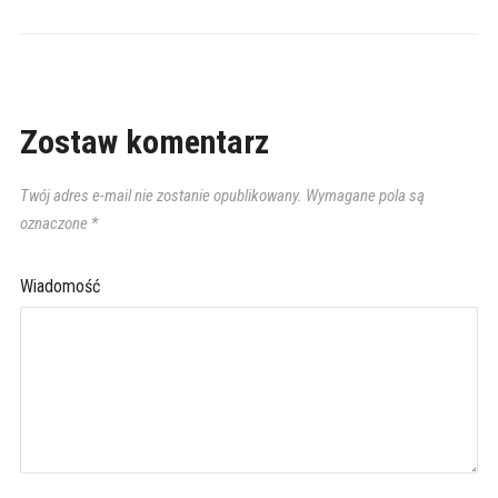
Zostaw komentarz
Twój adres e-mail nie zostanie opublikowany.
Wymagane pola są
oznaczone
*
Wiadomość