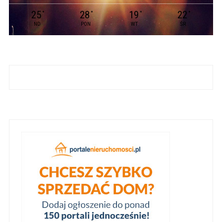
25
28
19
22
°
°
°
°
ND
PON
WT
ŚR