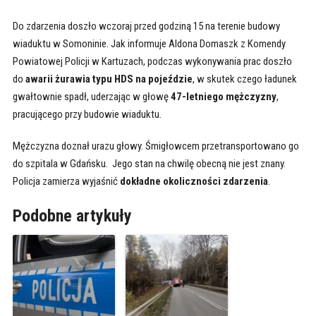
Do zdarzenia doszło wczoraj przed godziną 15 na terenie budowy
wiaduktu w Somoninie. Jak informuje Aldona Domaszk z Komendy
Powiatowej Policji w Kartuzach, podczas wykonywania prac doszło
do
awarii żurawia typu HDS na pojeździe
, w skutek czego ładunek
gwałtownie spadł, uderzając w głowę
47-letniego mężczyzny
,
pracującego przy budowie wiaduktu.
Mężczyzna doznał urazu głowy. Śmigłowcem przetransportowano go
do szpitala w Gdańsku. Jego stan na chwilę obecną nie jest znany.
Policja zamierza wyjaśnić
dokładne okoliczności zdarzenia
.
Podobne artykuły