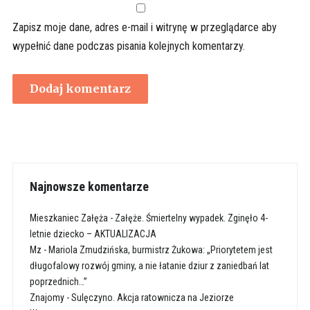
Zapisz moje dane, adres e-mail i witrynę w przeglądarce aby
wypełnić dane podczas pisania kolejnych komentarzy.
Najnowsze komentarze
Mieszkaniec Załęża
-
Załęże. Śmiertelny wypadek. Zginęło 4-
letnie dziecko – AKTUALIZACJA
Mz
-
Mariola Zmudzińska, burmistrz Żukowa: „Priorytetem jest
długofalowy rozwój gminy, a nie łatanie dziur z zaniedbań lat
poprzednich…”
Znajomy
-
Sulęczyno. Akcja ratownicza na Jeziorze