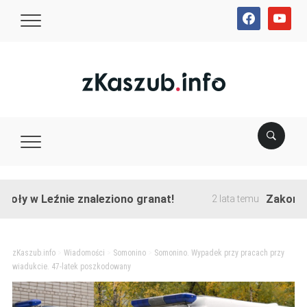
facebook
youtube
w Leźnie znaleziono granat!
Zakończono pr
2 lata temu
zKaszub.info
>
Wiadomości
>
Somonino
>
Somonino. Wypadek przy pracach przy
wiadukcie. 47-latek poszkodowany