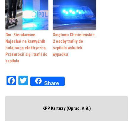
Gm. Sierakowice.
Smętowo Chmieleńskie.
Najechał na krawężnik
2 osoby trafiły do
hulajnogą elektryczną.
szpitala wskutek
Przewrócił się i trafił do
wypadku
szpitala
Facebook
Twitter
Share
KPP Kartuzy (Oprac. A.B.)