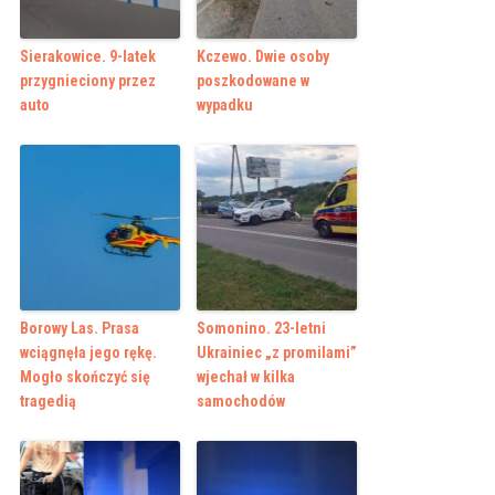
Sierakowice. 9-latek
Kczewo. Dwie osoby
przygnieciony przez
poszkodowane w
auto
wypadku
Borowy Las. Prasa
Somonino. 23-letni
wciągnęła jego rękę.
Ukrainiec „z promilami”
Mogło skończyć się
wjechał w kilka
tragedią
samochodów