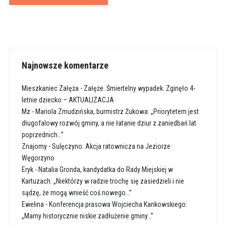
Najnowsze komentarze
Mieszkaniec Załęża
-
Załęże. Śmiertelny wypadek. Zginęło 4-
letnie dziecko – AKTUALIZACJA
Mz
-
Mariola Zmudzińska, burmistrz Żukowa: „Priorytetem jest
długofalowy rozwój gminy, a nie łatanie dziur z zaniedbań lat
poprzednich…”
Znajomy
-
Sulęczyno. Akcja ratownicza na Jeziorze
Węgorzyno
Eryk
-
Natalia Gronda, kandydatka do Rady Miejskiej w
Kartuzach: „Niektórzy w radzie trochę się zasiedzieli i nie
sądzę, że mogą wnieść coś nowego…”
Ewelina
-
Konferencja prasowa Wojciecha Kankowskiego:
„Mamy historycznie niskie zadłużenie gminy…”