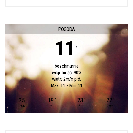
POGODA
11
°
bezchmurnie
wilgotność: 90%
wiatr: 2m/s płd.
Max: 11 • Min: 11
25
19
23
22
°
°
°
°
PON
WT
ŚR
CZW