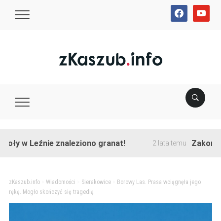
facebook
youtube
w Leźnie znaleziono granat!
Zakończono pr
2 lata temu
zKaszub.info
>
Wiadomości
>
Sierakowice
>
Borowy Las. Prasa wciągnęła jego
rękę. Mogło skończyć się tragedią