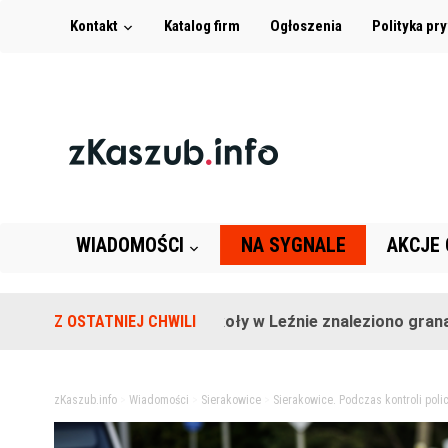
Kontakt
Katalog firm
Ogłoszenia
Polityka pr
WIADOMOŚCI
NA SYGNALE
AKCJE
Na terenie szkoły w Leźnie znaleziono granat!
Z OSTATNIEJ CHWILI
zKaszub.info
>
Wiadomości
>
Sierakowice
>
Sierakowice. Podczas kontroli poli