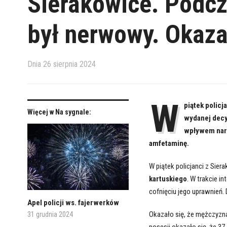
Sierakowice. Podcza
był nerwowy. Okaza
Dnia
26 sierpnia 2024
W
piątek policj
Więcej w Na sygnale:
wydanej decy
wpływem nark
amfetaminę.
W piątek policjanci z Sier
kartuskiego
. W trakcie i
cofnięciu jego uprawnień.
Apel policji ws. fajerwerków
Okazało się, że mężczyzn
31 grudnia 2024
posesji okazało się, że 