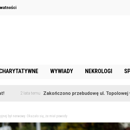
ywatności
 CHARYTATYWNE
WYWIADY
NEKROLOGI
S
Zakończono przebudowę ul. Topolowej w Goręcz
2 lata temu
cyjnej był nerwowy. Okazało się, że miał powody