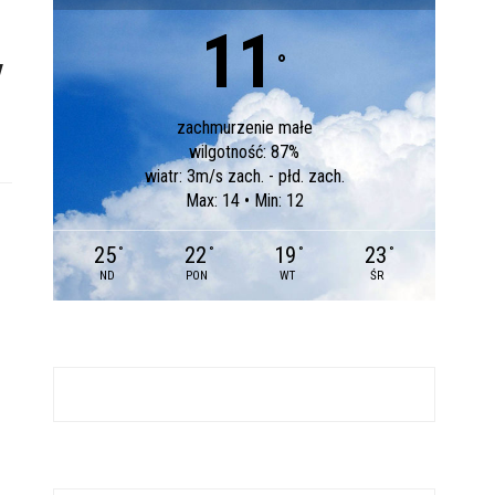
11
y
°
zachmurzenie małe
wilgotność: 87%
wiatr: 3m/s zach. - płd. zach.
Max: 14 • Min: 12
25
22
19
23
°
°
°
°
ND
PON
WT
ŚR