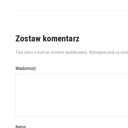
Zostaw komentarz
Twój adres e-mail nie zostanie opublikowany.
Wymagane pola są ozn
Wiadomość
Name