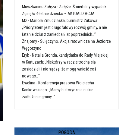
Mieszkaniec Załęża
-
Załęże. Śmiertelny wypadek.
Zginęło 4-letnie dziecko – AKTUALIZACJA
Mz
-
Mariola Zmudzińska, burmistrz Żukowa:
„Priorytetem jest długofalowy rozwój gminy, a nie
łatanie dziur z zaniedbań lat poprzednich…”
Znajomy
-
Sulęczyno. Akcja ratownicza na Jeziorze
Węgorzyno
Eryk
-
Natalia Gronda, kandydatka do Rady Miejskiej
w Kartuzach: „Niektórzy w radzie trochę się
zasiedzieli i nie sądzę, że mogą wnieść coś
nowego…”
Ewelina
-
Konferencja prasowa Wojciecha
Kankowskiego: „Mamy historycznie niskie
zadłużenie gminy…”
POGODA