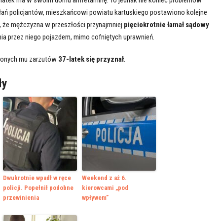
łań policjantów, mieszkańcowi powiatu kartuskiego postawiono kolejne
ili, że mężczyzna w przeszłości przynajmniej
pięciokrotnie łamał sądowy
ia przez niego pojazdem, mimo cofniętych uprawnień.
ionych mu zarzutów
37-latek się przyznał
.
ły
Dwukrotnie wpadł w ręce
Weekend z aż 6.
policji. Popełnił podobne
kierowcami „pod
przewinienia
wpływem”