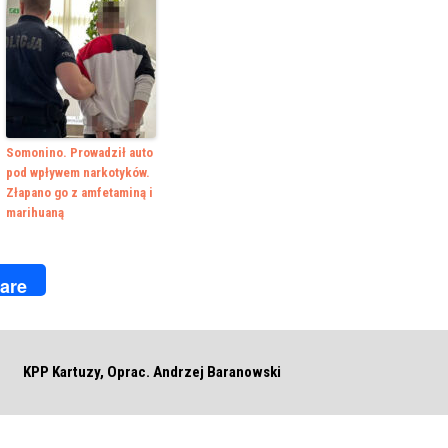
Somonino. Prowadził auto
pod wpływem narkotyków.
Złapano go z amfetaminą i
marihuaną
k
r
are
KPP Kartuzy, Oprac. Andrzej Baranowski