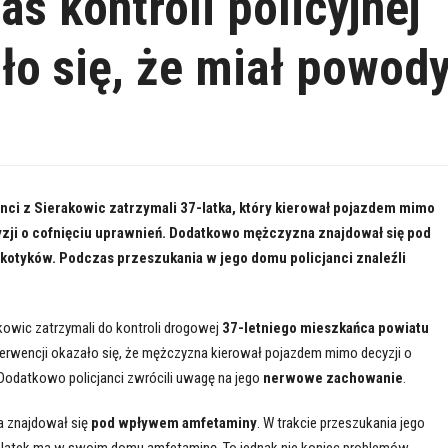
s kontroli policyjnej
ło się, że miał powod
anci z Sierakowic zatrzymali 37-latka, który kierował pojazdem mimo
zji o cofnięciu uprawnień. Dodatkowo mężczyzna znajdował się pod
otyków. Podczas przeszukania w jego domu policjanci znaleźli
akowic zatrzymali do kontroli drogowej
37-letniego mieszkańca powiatu
nterwencji okazało się, że mężczyzna kierował pojazdem mimo decyzji o
 Dodatkowo policjanci zwrócili uwagę na jego
nerwowe zachowanie
.
a znajdował się
pod wpływem amfetaminy
. W trakcie przeszukania jego
37-latek ma w swoim domu amfetaminę. To jednak nie koniec problemów