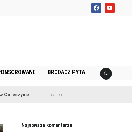
facebook
youtube
PONSOROWANE
BRODACZ PYTA
ynie
2 lata temu
Najnowsze komentarze