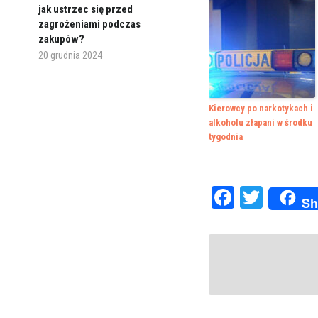
jak ustrzec się przed
zagrożeniami podczas
zakupów?
20 grudnia 2024
Kierowcy po narkotykach i
alkoholu złapani w środku
tygodnia
Faceboo
Twitte
Sh