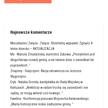
Najnowsze komentarze
Mieszkaniec Załęża
-
Załęże. Śmiertelny wypadek. Zginęło 4-
letnie dziecko – AKTUALIZACJA
Mz
-
Mariola Zmudzińska, burmistrz Żukowa: „Priorytetem jest
długofalowy rozwój gminy, a nie łatanie dziur z zaniedbań lat
poprzednich…”
Znajomy
-
Sulęczyno. Akcja ratownicza na Jeziorze
Węgorzyno
Eryk
-
Natalia Gronda, kandydatka do Rady Miejskiej w
Kartuzach: „Niektórzy w radzie trochę się zasiedzieli i nie
sądzę, że mogą wnieść coś nowego…”
Ewelina
-
Konferencja prasowa Wojciecha Kankowskiego:
„Mamy historycznie niskie zadłużenie gminy…”