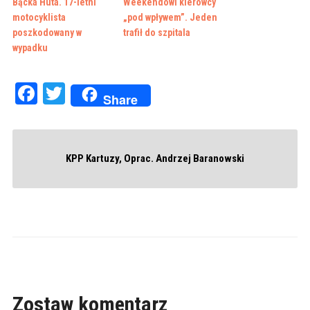
Bącka Huta. 17-letni
Weekendowi kierowcy
motocyklista
„pod wpływem”. Jeden
poszkodowany w
trafił do szpitala
wypadku
Facebook
Twitter
Share
KPP Kartuzy, Oprac. Andrzej Baranowski
Zostaw komentarz