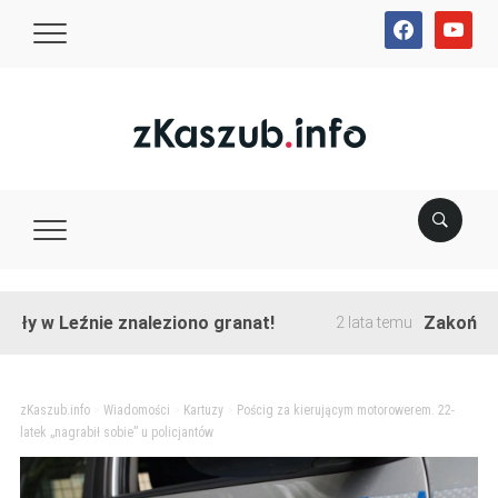
facebook
youtube
 Leźnie znaleziono granat!
Zakończono pr
2 lata temu
zKaszub.info
>
Wiadomości
>
Kartuzy
>
Pościg za kierującym motorowerem. 22-
latek „nagrabił sobie” u policjantów