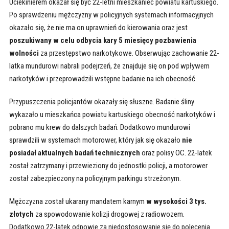
Uciekinierem okazał się być 22-letni mieszkaniec powiatu kartuskiego.
Po sprawdzeniu mężczyzny w policyjnych systemach informacyjnych
okazało się, że nie ma on uprawnień do kierowania oraz jest
poszukiwany w celu odbycia kary 5 miesięcy pozbawienia
wolności
za przestępstwo narkotykowe. Obserwując zachowanie 22-
latka mundurowi nabrali podejrzeń, że znajduje się on pod wpływem
narkotyków i przeprowadzili wstępne badanie na ich obecność.
Przypuszczenia policjantów okazały się słuszne. Badanie śliny
wykazało u mieszkańca powiatu kartuskiego obecność narkotyków i
pobrano mu krew do dalszych badań. Dodatkowo mundurowi
sprawdzili w systemach motorower, który jak się okazało
nie
posiadał aktualnych badań technicznych
oraz polisy OC. 22-latek
został zatrzymany i przewieziony do jednostki policji, a motorower
został zabezpieczony na policyjnym parkingu strzeżonym.
Mężczyzna został ukarany mandatem karnym
w wysokości 3 tys.
złotych
za spowodowanie kolizji drogowej z radiowozem.
Dodatkowo 22-latek odpowie za niedostosowanie się do polecenia