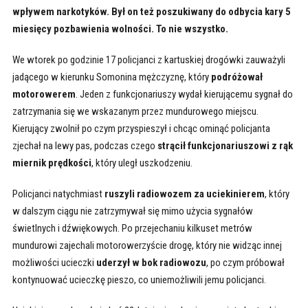
wpływem narkotyków. Był on też poszukiwany do odbycia kary 5
miesięcy pozbawienia wolności. To nie wszystko.
We wtorek po godzinie 17 policjanci z kartuskiej drogówki zauważyli
jadącego w kierunku Somonina mężczyznę, który
podróżował
motorowerem
. Jeden z funkcjonariuszy wydał kierującemu sygnał do
zatrzymania się we wskazanym przez mundurowego miejscu.
Kierujący zwolnił po czym przyspieszył i chcąc ominąć policjanta
zjechał na lewy pas, podczas czego
strącił funkcjonariuszowi z rąk
miernik prędkości
, który uległ uszkodzeniu.
Policjanci natychmiast
ruszyli radiowozem za uciekinierem
, który
w dalszym ciągu nie zatrzymywał się mimo użycia sygnałów
świetlnych i dźwiękowych. Po przejechaniu kilkuset metrów
mundurowi zajechali motorowerzyście drogę, który nie widząc innej
możliwości ucieczki
uderzył w bok radiowozu
, po czym próbował
kontynuować ucieczkę pieszo, co uniemożliwili jemu policjanci.