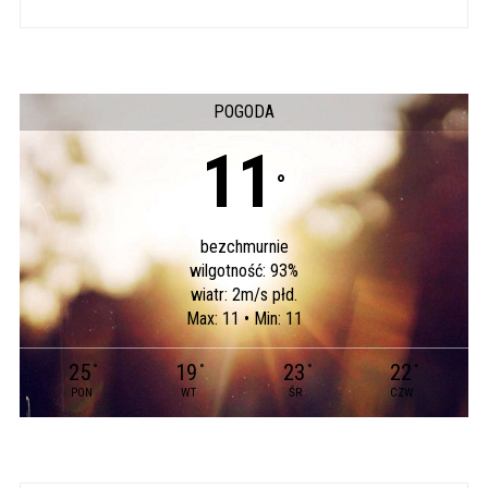
POGODA
11
°
bezchmurnie
wilgotność: 93%
wiatr: 2m/s płd.
Max: 11 • Min: 11
25
19
23
22
°
°
°
°
PON
WT
ŚR
CZW