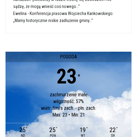
sądzę, że mogą wnieść coś nowego…”
Ewelina
-
Konferencja prasowa Wojciecha Kankowskiego:
„Mamy historycznie niskie zadłużenie gminy…”
POGODA
23
°
zachmurzenie małe
wilgotność: 57%
wiatr: 5m/s zach. - płn. zach.
Max: 23 • Min: 21
25
25
19
22
°
°
°
°
ND
PON
WT
ŚR