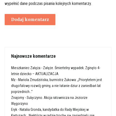
wypełnić dane podczas pisania kolejnych komentarzy.
Najnowsze komentarze
Mieszkaniec Załęża
-
Załęże. Śmiertelny wypadek. Zginęło 4-
letnie dziecko – AKTUALIZACJA
Mz
-
Mariola Zmudzińska, burmistrz Żukowa: „Priorytetem jest
długofalowy rozwój gminy, a nie łatanie dziur z zaniedbań lat
poprzednich…”
Znajomy
-
Sulęczyno. Akcja ratownicza na Jeziorze
Węgorzyno
Eryk
-
Natalia Gronda, kandydatka do Rady Miejskiej w
Kartuzach: „Niektórzy w radzie trochę się zasiedzieli i nie