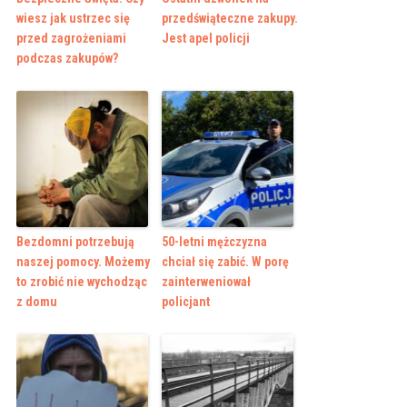
wiesz jak ustrzec się
przedświąteczne zakupy.
przed zagrożeniami
Jest apel policji
podczas zakupów?
Bezdomni potrzebują
50-letni mężczyzna
naszej pomocy. Możemy
chciał się zabić. W porę
to zrobić nie wychodząc
zainterweniował
z domu
policjant