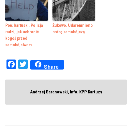
Pow. kartuski. Policja
Żukowo. Udaremniono
radzi, jak uchronić
próbę samobójczą
kogoś przed
samobójstwem
Facebook
Twitter
Share
Andrzej Baranowski, Info. KPP Kartuzy