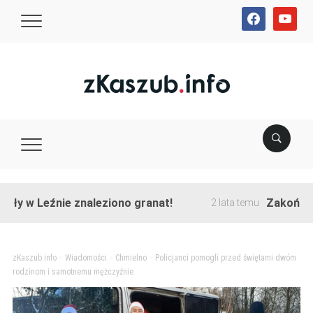
facebook
youtube
Leźnie znaleziono granat!
Zakończono prz
2 lata temu
zKaszub.info
>
Wiadomości
>
Chmielno
>
Policjanci pomogli przed świętami dwóm
rodzinom i samotnemu mężczyźnie