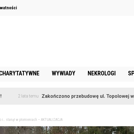
ywatności
 CHARYTATYWNE
WYWIADY
NEKROLOGI
S
Zakończono przebudowę ul. Topolowej w Goręczyni
ata temu
 i… stanął w płomieniach – AKTUALIZACJA