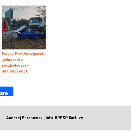
Poręby. Poważny wypadek.
Jedna osoba
poszkodowana –
AKTUALIZACJA
k
r
are
Andrzej Baranowski, Info. KPPSP Kartuzy