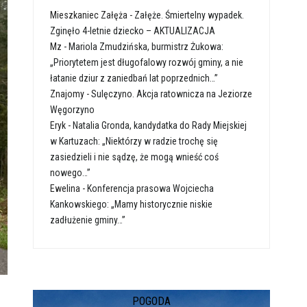
Mieszkaniec Załęża
-
Załęże. Śmiertelny wypadek.
Zginęło 4-letnie dziecko – AKTUALIZACJA
Mz
-
Mariola Zmudzińska, burmistrz Żukowa:
„Priorytetem jest długofalowy rozwój gminy, a nie
łatanie dziur z zaniedbań lat poprzednich…”
Znajomy
-
Sulęczyno. Akcja ratownicza na Jeziorze
Węgorzyno
Eryk
-
Natalia Gronda, kandydatka do Rady Miejskiej
w Kartuzach: „Niektórzy w radzie trochę się
zasiedzieli i nie sądzę, że mogą wnieść coś
nowego…”
Ewelina
-
Konferencja prasowa Wojciecha
Kankowskiego: „Mamy historycznie niskie
zadłużenie gminy…”
POGODA