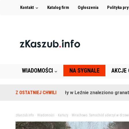
Kontakt
Katalog firm
Ogłoszenia
Polityka pr
WIADOMOŚCI
NA SYGNALE
AKCJE
Na terenie szkoły w Leźnie znaleziono granat!
Z OSTATNIEJ CHWILI
2 l
zKaszub.info
>
Wiadomości
>
Kartuzy
>
Mirachowo. Samochód uderzył w drzewo