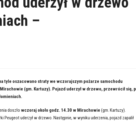
ód uderzył w drzewo
niach –
– na tyle oszacowano straty we wczorajszym pożarze samochodu
irachowie (gm. Kartuzy). Pojazd uderzył w drzewo, przewrócił się, 
łomieniach.
enia doszło
wczoraj około godz. 14.30 w Mirachowie
(gm. Kartuzy).
 Peugeot uderzył w drzewo. Następnie, w wyniku uderzenia, pojazd zapalił