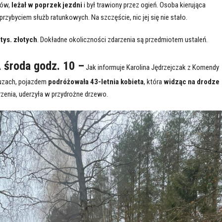
ków,
leżał w poprzek jezdni
i był trawiony przez ogień. Osoba kierująca
zybyciem służb ratunkowych. Na szczęście, nic jej się nie stało.
 tys. złotych
. Dokładne okoliczności zdarzenia są przedmiotem ustaleń.
środa godz. 10 –
Jak informuje Karolina Jędrzejczak z Komendy
tuzach, pojazdem
podróżowała 43-letnia kobieta
, która
widząc na drodze
rzenia, uderzyła w przydrożne drzewo.