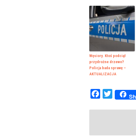
Węsiory. Ktoś podciął
przydrożne drzewo?
Policja bada sprawę –
AKTUALIZACJA
Faceboo
Twitte
Sh