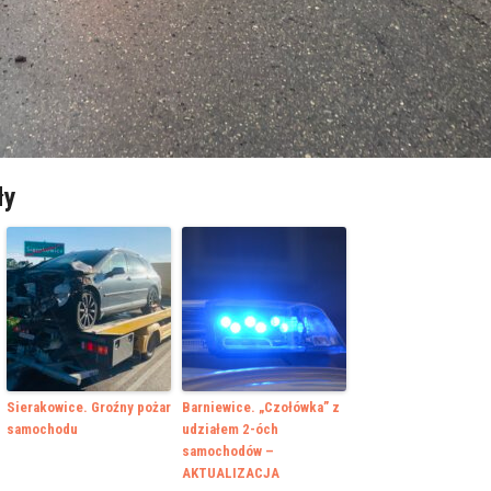
ły
Sierakowice. Groźny pożar
Barniewice. „Czołówka” z
samochodu
udziałem 2-óch
samochodów –
AKTUALIZACJA