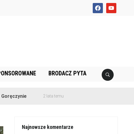
facebook
youtube
PONSOROWANE
BRODACZ PYTA
e
2 lata temu
Najnowsze komentarze