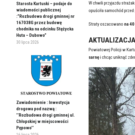
W chwili przyjazdu straża
Starosta Kartuski – podaje do
wiadomości publicznej
opuściła samochód przed pr
:”Rozbudowa drogi gminnej nr
167038G przez budowę
Straty oszacowano
na 40
chodnika na odcinku Stężycka
Huta – Dubowo”
AKTUALIZACJA 
30 lipca 2026
Powiatowej Policji w Kar
sarnę
i chcąc uniknąć zde
Zawiadomienie : Inwestycja
drogowa pod nazwą :
’’Rozbudowa drogi gminnej ul.
Chłopskiej w miejscowości
Pępowo’’
16 lipca 2026