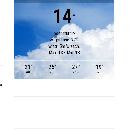
14
°
pochmurnie
wilgotność: 77%
wiatr: 5m/s zach.
Max: 13 • Min: 13
21
25
27
19
°
°
°
°
SOB
ND
PON
WT
po