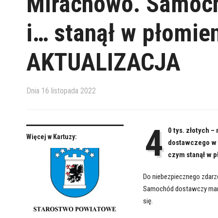
Mirachowo. Samoch
i… stanął w płomie
AKTUALIZACJA
Dnia
16 listopada 2022
4
0 tys. złotych 
Więcej w Kartuzy:
dostawczego w M
czym stanął w p
Do niebezpiecznego zdarz
Samochód dostawczy marki
się.