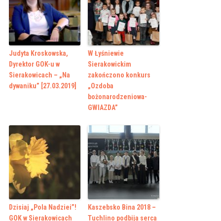
Judyta Kroskowska,
W Łyśniewie
Dyrektor GOK-u w
Sierakowickim
Sierakowicach – „Na
zakończono konkurs
dywaniku” [27.03.2019]
„Ozdoba
bożonarodzeniowa-
GWIAZDA”
Dzisiaj „Pola Nadziei”!
Kaszebsko Bina 2018 –
GOK w Sierakowicach
Tuchlino podbija serca