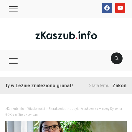
facebook
youtube
Leźnie znaleziono granat!
Zakończono prz
2 lata temu
zKaszub.info
>
Wiadomości
>
Sierakowice
>
Judyta Kroskowska – nowy Dyrektor
GOK-u w Sierakowicach