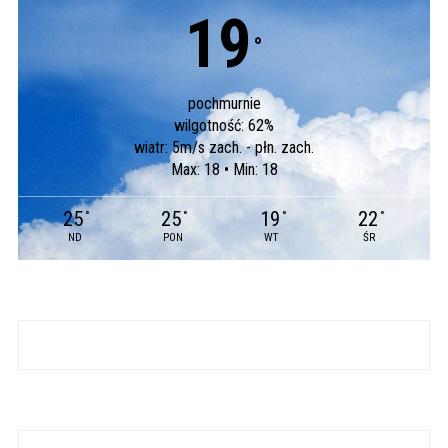
19
°
pochmurnie
wilgotność: 62%
wiatr: 5m/s zach. - płn. zach.
Max: 18 • Min: 18
25
25
19
22
°
°
°
°
ND
PON
WT
ŚR