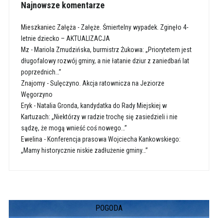
Najnowsze komentarze
Mieszkaniec Załęża
-
Załęże. Śmiertelny wypadek. Zginęło 4-
letnie dziecko – AKTUALIZACJA
Mz
-
Mariola Zmudzińska, burmistrz Żukowa: „Priorytetem jest
długofalowy rozwój gminy, a nie łatanie dziur z zaniedbań lat
poprzednich…”
Znajomy
-
Sulęczyno. Akcja ratownicza na Jeziorze
Węgorzyno
Eryk
-
Natalia Gronda, kandydatka do Rady Miejskiej w
Kartuzach: „Niektórzy w radzie trochę się zasiedzieli i nie
sądzę, że mogą wnieść coś nowego…”
Ewelina
-
Konferencja prasowa Wojciecha Kankowskiego:
„Mamy historycznie niskie zadłużenie gminy…”
POGODA