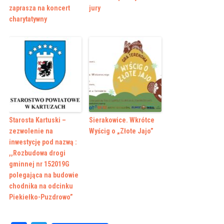
zaprasza na koncert
jury
charytatywny
Starosta Kartuski –
Sierakowice. Wkrótce
zezwolenie na
Wyścig o „Złote Jajo”
inwestycję pod nazwą :
,,Rozbudowa drogi
gminnej nr 152019G
polegająca na budowie
chodnika na odcinku
Piekiełko-Puzdrowo”