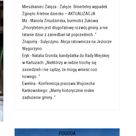
Mieszkaniec Załęża
-
Załęże. Śmiertelny wypadek.
Zginęło 4-letnie dziecko – AKTUALIZACJA
Mz
-
Mariola Zmudzińska, burmistrz Żukowa:
„Priorytetem jest długofalowy rozwój gminy, a nie
łatanie dziur z zaniedbań lat poprzednich…”
Znajomy
-
Sulęczyno. Akcja ratownicza na Jeziorze
Węgorzyno
Eryk
-
Natalia Gronda, kandydatka do Rady Miejskiej
w Kartuzach: „Niektórzy w radzie trochę się
zasiedzieli i nie sądzę, że mogą wnieść coś
nowego…”
Ewelina
-
Konferencja prasowa Wojciecha
Kankowskiego: „Mamy historycznie niskie
zadłużenie gminy…”
POGODA