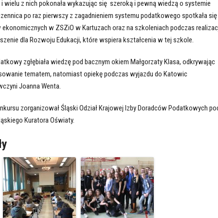
i i wielu z nich pokonała wykazując się szeroką i pewną wiedzą o systemie
ennica po raz pierwszy z zagadnieniem systemu podatkowego spotkała się
w ekonomicznych w ZSZiO w Kartuzach oraz na szkoleniach podczas realizacj
zenie dla Rozwoju Edukacji, które wspiera kształcenia w tej szkole.
datkowy zgłębiała wiedzę pod bacznym okiem Małgorzaty Klasa, odkrywając
esowanie tematem, natomiast opiekę podczas wyjazdu do Katowic
czyni Joanna Wenta.
konkursu zorganizował Śląski Odział Krajowej Izby Doradców Podatkowych po
skiego Kuratora Oświaty.
ły