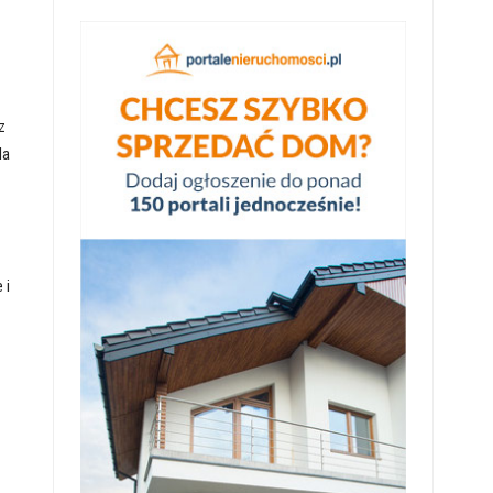
z
la
 i
.