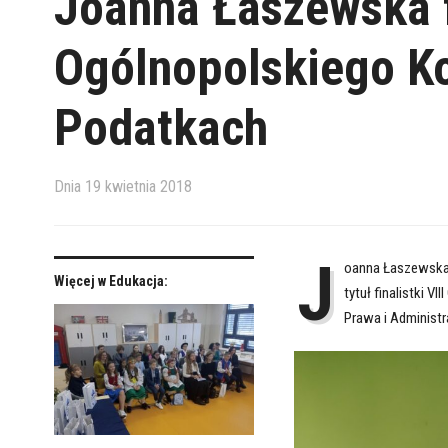
Joanna Łaszewska fi
Ogólnopolskiego K
Podatkach
Dnia
19 kwietnia 2018
J
oanna Łaszewska 
Więcej w Edukacja:
tytuł finalistki V
Prawa i Administr