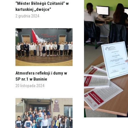
“Méster Bëlnégò Czëtaniô” w
kartuskiej „dwójce”
2 grudnia 2024
Atmosfera refleksji i dumy w
SP nr.1 w Baninie
20 listopada 2024