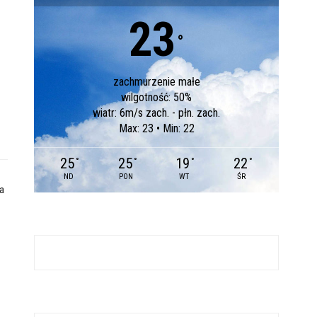
23
°
zachmurzenie małe
wilgotność: 50%
wiatr: 6m/s zach. - płn. zach.
Max: 23 • Min: 22
25
25
19
22
°
°
°
°
ND
PON
WT
ŚR
a