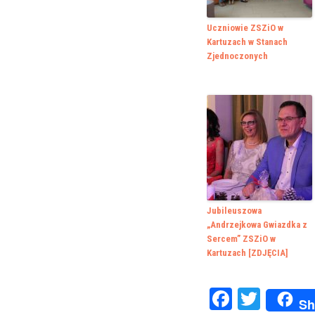
Uczniowie ZSZiO w
Kartuzach w Stanach
Zjednoczonych
Jubileuszowa
„Andrzejkowa Gwiazdka z
Sercem” ZSZiO w
Kartuzach [ZDJĘCIA]
Faceboo
Twitte
Sh