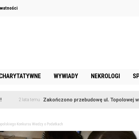
ywatności
 CHARYTATYWNE
WYWIADY
NEKROLOGI
S
Zakończono przebudowę ul. Topolowej w Goręczyn
lata temu
nopolskiego Konkursu Wiedzy o Podatkach