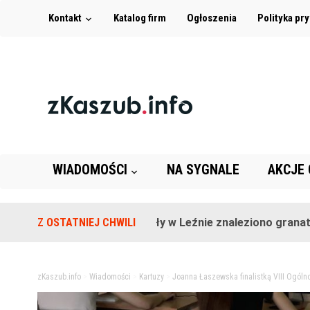
Kontakt
Katalog firm
Ogłoszenia
Polityka pr
WIADOMOŚCI
NA SYGNALE
AKCJE
Na terenie szkoły w Leźnie znaleziono granat!
Z OSTATNIEJ CHWILI
2 
zKaszub.info
>
Wiadomości
>
Kartuzy
>
Joanna Łaszewska finalistką VIII Ogól