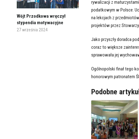
rywalizacji z maturzystam
podatkowym w Polsce. Ucz
Wójt Przodkowa wręczył
na lekcjach z przedmiotó
stypendia motywacyjne
projektów przez Stowarzys
27 września 2024
Jako przyszły doradca po
coraz to większe zainter
sprawowała jej wychowaw
Ogólnopolski finał tego 
honorowym patronatem Ślą
Podobne artyku