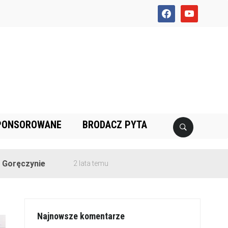
facebook
youtube
PONSOROWANE
BRODACZ PYTA
ie
2 lata temu
Najnowsze komentarze