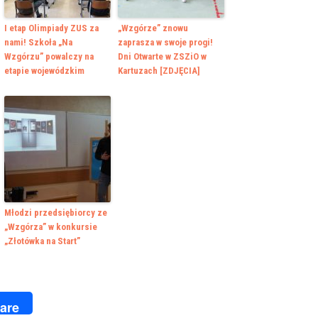
I etap Olimpiady ZUS za
„Wzgórze” znowu
nami! Szkoła „Na
zaprasza w swoje progi!
Wzgórzu” powalczy na
Dni Otwarte w ZSZiO w
etapie wojewódzkim
Kartuzach [ZDJĘCIA]
Młodzi przedsiębiorcy ze
„Wzgórza” w konkursie
„Złotówka na Start”
k
r
are