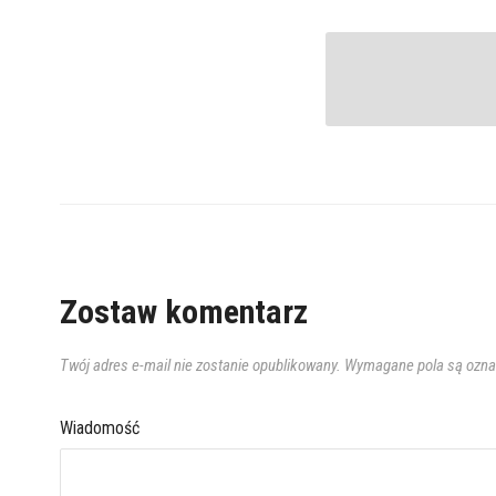
Zostaw komentarz
Twój adres e-mail nie zostanie opublikowany.
Wymagane pola są ozn
Wiadomość