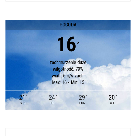
POGODA
16
°
zachmurzenie duże
wilgotność: 79%
wiatr: 6m/s zach.
Max: 16 • Min: 15
21
24
29
20
°
°
°
°
SOB
ND
PON
WT