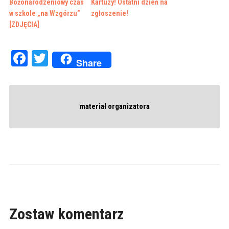
Bożonarodzeniowy czas
Kartuzy! Ostatni dzień na
w szkole „na Wzgórzu”
zgłoszenie!
[ZDJĘCIA]
Facebook
Twitter
Share
materiał organizatora
Zostaw komentarz