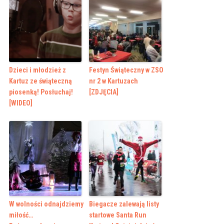
Dzieci i młodzież z
Festyn Świąteczny w ZSO
Kartuz ze świąteczną
nr 2 w Kartuzach
piosenką! Posłuchaj!
[ZDJĘCIA]
[WIDEO]
W wolności odnajdziemy
Biegacze zalewają listy
miłość…
startowe Santa Run