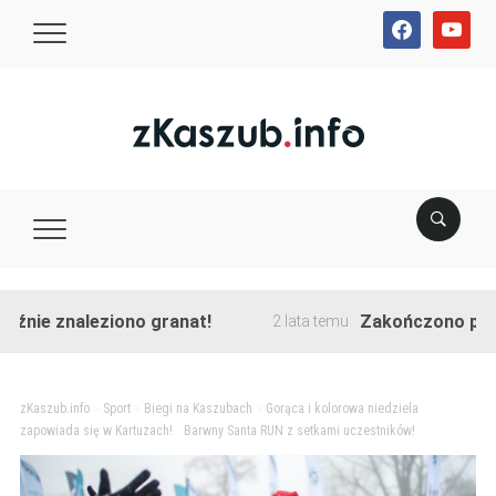
facebook
youtube
aleziono granat!
Zakończono przebudowę u
2 lata temu
zKaszub.info
>
Sport
>
Biegi na Kaszubach
>
Gorąca i kolorowa niedziela
zapowiada się w Kartuzach! Barwny Santa RUN z setkami uczestników!