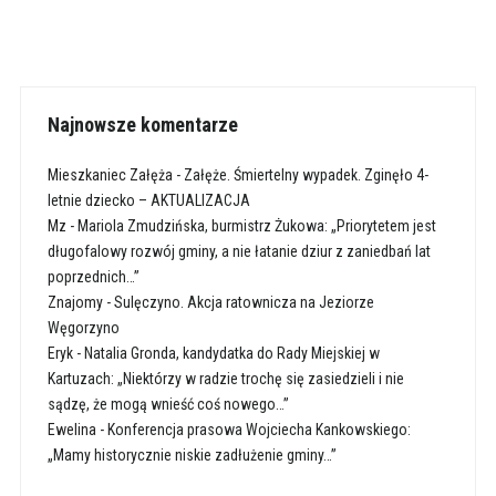
Najnowsze komentarze
Mieszkaniec Załęża
-
Załęże. Śmiertelny wypadek. Zginęło 4-
letnie dziecko – AKTUALIZACJA
Mz
-
Mariola Zmudzińska, burmistrz Żukowa: „Priorytetem jest
długofalowy rozwój gminy, a nie łatanie dziur z zaniedbań lat
poprzednich…”
Znajomy
-
Sulęczyno. Akcja ratownicza na Jeziorze
Węgorzyno
Eryk
-
Natalia Gronda, kandydatka do Rady Miejskiej w
Kartuzach: „Niektórzy w radzie trochę się zasiedzieli i nie
sądzę, że mogą wnieść coś nowego…”
Ewelina
-
Konferencja prasowa Wojciecha Kankowskiego:
„Mamy historycznie niskie zadłużenie gminy…”