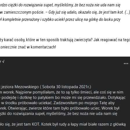
rdzo ciężki do rozwiązania supeł, myśleliśmy, że bez noża nie uda nam się
 w zamieszczonym poście.
–
Gdy już się udało, okazało się, że jest tam kot. (…
ł kompletnie przerażony i szybko uciekł przez ulicę na górkę do lasku przy
y karać osoby, które w ten sposób traktują zwierzęta? Jak reagować na teg
 koniecznie znać w komentarzach!