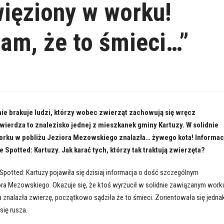
więziony w worku!
am, że to śmieci…”
 nie brakuje ludzi, którzy wobec zwierząt zachowują się wręcz
twierdza to znalezisko jednej z mieszkanek gminy Kartuzy. W solidnie
rku w pobliżu Jeziora Mezowskiego znalazła… żywego kota! Informac
Spotted: Kartuzy. Jak karać tych, którzy tak traktują zwierzęta?
potted: Kartuzy pojawiła się dzisiaj informacja o dość szczególnym
ora Mezowskiego. Okazuje się, że ktoś wyrzucił w solidnie zawiązanym work
 znalazła zwierzę, początkowo sądziła że to śmieci. Zorientowała się jedna
się rusza.