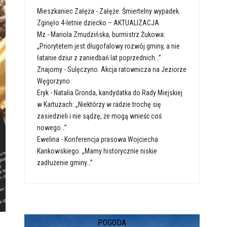
Mieszkaniec Załęża
-
Załęże. Śmiertelny wypadek.
Zginęło 4-letnie dziecko – AKTUALIZACJA
Mz
-
Mariola Zmudzińska, burmistrz Żukowa:
„Priorytetem jest długofalowy rozwój gminy, a nie
łatanie dziur z zaniedbań lat poprzednich…”
Znajomy
-
Sulęczyno. Akcja ratownicza na Jeziorze
Węgorzyno
Eryk
-
Natalia Gronda, kandydatka do Rady Miejskiej
w Kartuzach: „Niektórzy w radzie trochę się
zasiedzieli i nie sądzę, że mogą wnieść coś
nowego…”
Ewelina
-
Konferencja prasowa Wojciecha
Kankowskiego: „Mamy historycznie niskie
zadłużenie gminy…”
POGODA