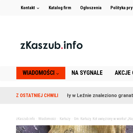
Kontakt
Katalog firm
Ogłoszenia
Polityka pr
WIADOMOŚCI
NA SYGNALE
AKCJE
Na terenie szkoły w Leźnie znaleziono granat!
Z OSTATNIEJ CHWILI
2 lata t
zKaszub.info
>
Wiadomości
>
Kartuzy
>
Gm. Kartuzy. Kot uwięziony w worku! „Na