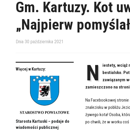
Gm. Kartuzy. Kot u
„Najpierw pomyślał
Dnia
30 października 2021
N
iestety, wciąż
Więcej w Kartuzy:
bestialsko. Po
zawiązanym wo
zamieszczono na stronie 
Na Facebookowej stronie S
znalezisku w pobliżu Jezi
żywego kota! Osoba, która
Starosta Kartuski – podaje do
po chwili, że w worku coś 
wiadomości publicznej