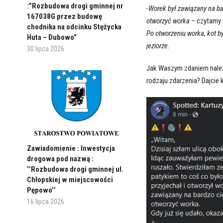
:”Rozbudowa drogi gminnej nr
-Worek był zawiązany na ba
167038G przez budowę
otworzyć worka
– czytamy
chodnika na odcinku Stężycka
Po otworzeniu worka, kot by
Huta – Dubowo”
jeziorze.
30 lipca 2026
Jak Waszym zdaniem należ
rodzaju zdarzenia? Dajcie
Zawiadomienie : Inwestycja
drogowa pod nazwą :
’’Rozbudowa drogi gminnej ul.
Chłopskiej w miejscowości
Pępowo’’
16 lipca 2026