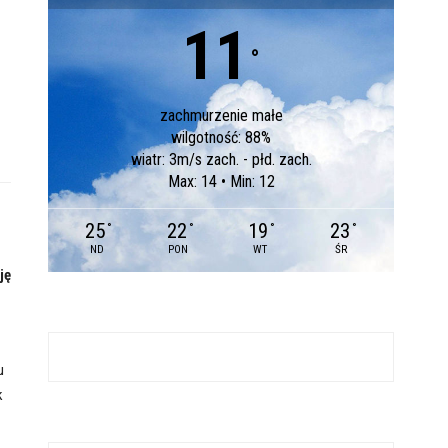
11
°
zachmurzenie małe
wilgotność: 88%
wiatr: 3m/s zach. - płd. zach.
Max: 14 • Min: 12
25
22
19
23
°
°
°
°
ND
PON
WT
ŚR
ję
u
k