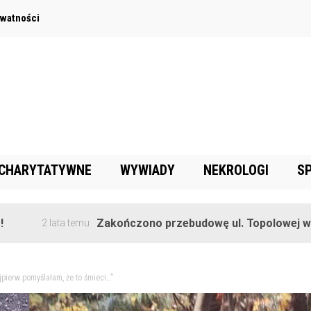
ywatności
 CHARYTATYWNE
WYWIADY
NEKROLOGI
S
Zakończono przebudowę ul. Topolowej w Goręczynie
emu
jpierw pomyślałam, że to śmieci…”